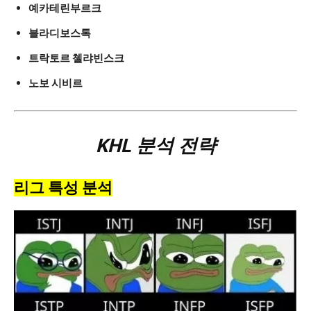
예카테린부르크
블라디보스톡
트락토르 첼랴빈스크
노보 시비르
KHL 분석 전략
리그 특성 분석