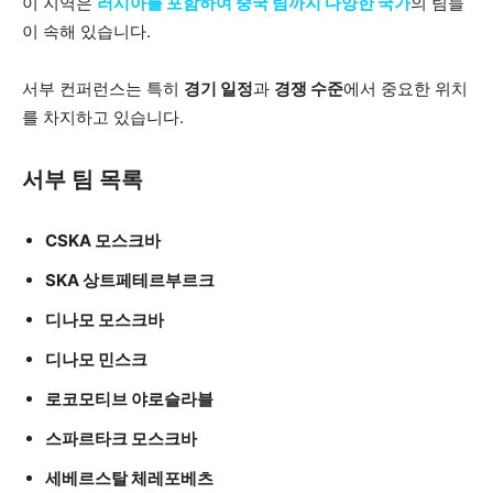
이 지역은
러시아를 포함하여 중국 팀까지 다양한 국가
의 팀들
이 속해 있습니다.
서부 컨퍼런스는 특히
경기 일정
과
경쟁 수준
에서 중요한 위치
를 차지하고 있습니다.
서부 팀 목록
CSKA 모스크바
SKA 상트페테르부르크
디나모 모스크바
디나모 민스크
로코모티브 야로슬라블
스파르타크 모스크바
세베르스탈 체레포베츠