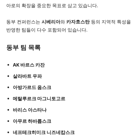
아로의 확장을 중요한 목표로 삼고 있습니다.
동부 컨퍼런스는
시베리아
와
카자흐스탄
등의 지역적 특성을
반영한 팀들이 다수 포함되어 있습니다.
동부 팀 목록
AK 바르스 카잔
살라바트 우파
아방가르드 옴스크
메탈루르크 마그니토고르
바리스 아스타나
아무르 하바롭스크
네프테크히미크 니즈네캄스크