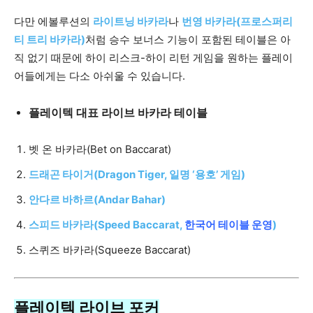
다만 에볼루션의
라이트닝 바카라
나
번영 바카라(프로스퍼리
티 트리 바카라)
처럼 승수 보너스 기능이 포함된 테이블은 아
직 없기 때문에 하이 리스크-하이 리턴 게임을 원하는 플레이
어들에게는 다소 아쉬울 수 있습니다.
플레이텍 대표 라이브 바카라 테이블
벳 온 바카라(Bet on Baccarat)
드래곤 타이거(Dragon Tiger, 일명 ‘용호’ 게임)
안다르 바하르(Andar Bahar)
스피드 바카라(Speed Baccarat,
한국어 테이블 운영
)
스퀴즈 바카라(Squeeze Baccarat)
플레이텍 라이브 포커