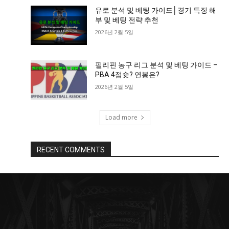
유로 분석 및 베팅 가이드│경기 특징 해
부 및 베팅 전략 추천
2026년 2월 5일
필리핀 농구 리그 분석 및 베팅 가이드 –
PBA 4점슛? 연봉은?
2026년 2월 5일
Load more
RECENT COMMENTS