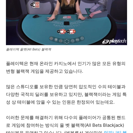
플레이텍 올벳(All Bets) 블랙잭
플레이텍은 현재 온라인 카지노에서 인기가 많은 모든 유형의
변형 블랙잭 게임을 제공하고 있습니다.
많은 스튜디오를 보유한 만큼 당연히 압도적인 수의 테이블과
다양한 국적의 딜러를 보유하고 있지만, 블랙잭이라는 게임 특
성 상 테이블에 앉을 수 있는 인원은 한정되어 있는데요.
이러한 문제를 해결하기 위해 다수의 플레이어가 공통된 핸드
로 게임에 참여하는 방식의 올 벳 블랙잭(All Bets Blackjack)
테이블을 운영하고 있습니다. (에볼루션 게이밍의
인피니티 블