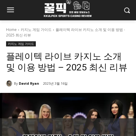
Home
카지노 게임 가이드
플레이텍 라이브 카지노 소개 및 이용 방법 -
2025 최신 리뷰
카지노 게임 가이드
플레이텍 라이브 카지노 소개
및 이용 방법 – 2025 최신 리뷰
By
David Ryan
2025년 3월 16일