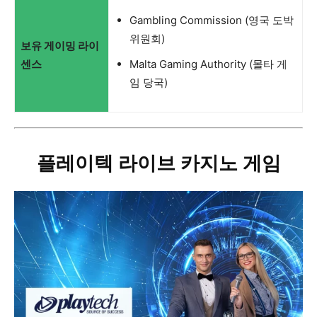
Gambling Commission (영국 도박
위원회)
보유 게이밍 라이
센스
Malta Gaming Authority (몰타 게
임 당국)
플레이텍 라이브 카지노 게임