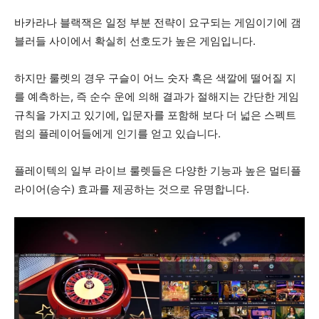
바카라나 블랙잭은 일정 부분 전략이 요구되는 게임이기에 갬
블러들 사이에서 확실히 선호도가 높은 게임입니다.
하지만 룰렛의 경우 구슬이 어느 숫자 혹은 색깔에 떨어질 지
를 예측하는, 즉 순수 운에 의해 결과가 절해지는 간단한 게임
규칙을 가지고 있기에, 입문자를 포함해 보다 더 넓은 스펙트
럼의 플레이어들에게 인기를 얻고 있습니다.
플레이텍의 일부 라이브 룰렛들은 다양한 기능과 높은 멀티플
라이어(승수) 효과를 제공하는 것으로 유명합니다.