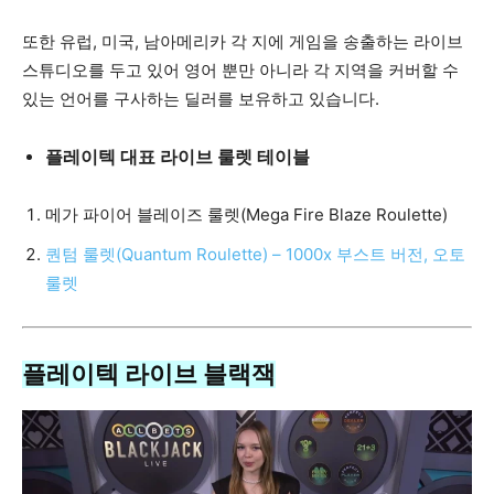
또한 유럽, 미국, 남아메리카 각 지에 게임을 송출하는 라이브
스튜디오를 두고 있어 영어 뿐만 아니라 각 지역을 커버할 수
있는 언어를 구사하는 딜러를 보유하고 있습니다.
플레이텍 대표 라이브 룰렛 테이블
메가 파이어 블레이즈 룰렛(Mega Fire Blaze Roulette)
퀀텀 룰렛(Quantum Roulette) – 1000x 부스트 버전, 오토
룰렛
플레이텍 라이브 블랙잭