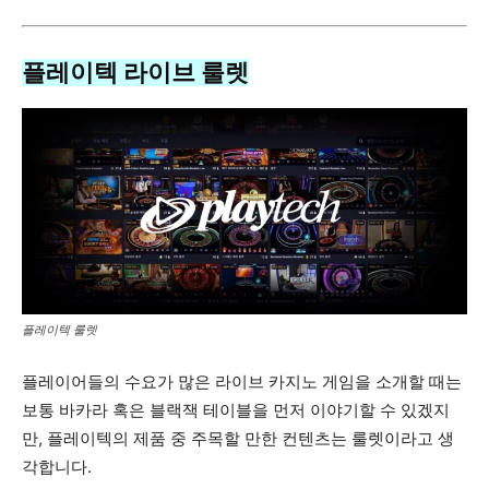
플레이텍 라이브 룰렛
플레이텍 룰렛
플레이어들의 수요가 많은 라이브 카지노 게임을 소개할 때는
보통 바카라 혹은 블랙잭 테이블을 먼저 이야기할 수 있겠지
만, 플레이텍의 제품 중 주목할 만한 컨텐츠는 룰렛이라고 생
각합니다.