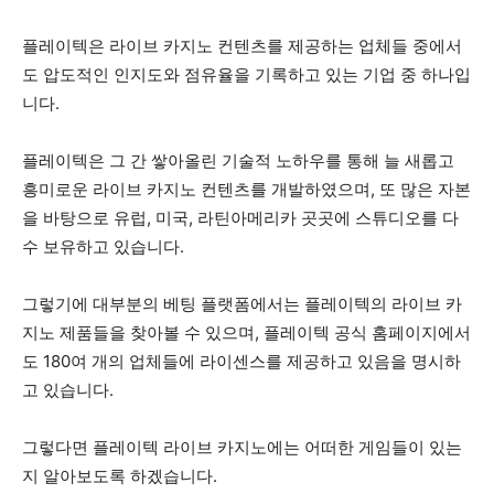
플레이텍은 라이브 카지노 컨텐츠를 제공하는 업체들 중에서
도 압도적인 인지도와 점유율을 기록하고 있는 기업 중 하나입
니다.
플레이텍은 그 간 쌓아올린 기술적 노하우를 통해 늘 새롭고
흥미로운 라이브 카지노 컨텐츠를 개발하였으며, 또 많은 자본
을 바탕으로 유럽, 미국, 라틴아메리카 곳곳에 스튜디오를 다
수 보유하고 있습니다.
그렇기에 대부분의 베팅 플랫폼에서는 플레이텍의 라이브 카
지노 제품들을 찾아볼 수 있으며, 플레이텍 공식 홈페이지에서
도 180여 개의 업체들에 라이센스를 제공하고 있음을 명시하
고 있습니다.
그렇다면 플레이텍 라이브 카지노에는 어떠한 게임들이 있는
지 알아보도록 하겠습니다.