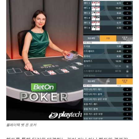
플레이텍 벳 온 포커