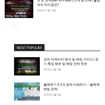
벳 온 포커(Bet on Poker) 소개 및 리뷰│홀덤
과의 차이점은?
2026년 1월 16일
카지노 게임 가이드
MOST POPULAR
코파 아메리카 분석 및 베팅 가이드│경
기 특징 해부 및 베팅 전략 추천
2026년 2월 6일
블랙잭 1-3-2-6 공략 이해하기 – 블랙잭
베팅 전략
2026년 2월 6일