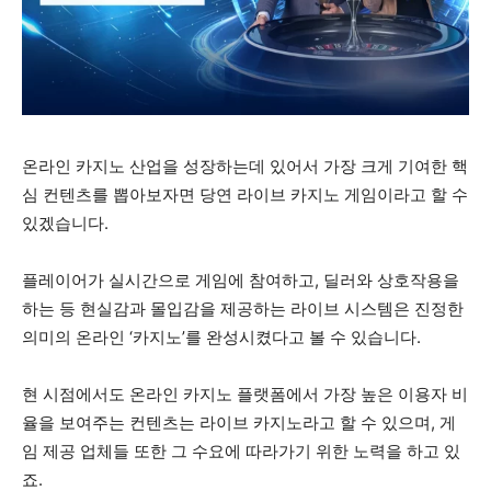
온라인 카지노 산업을 성장하는데 있어서 가장 크게 기여한 핵
심 컨텐츠를 뽑아보자면 당연 라이브 카지노 게임이라고 할 수
있겠습니다.
플레이어가 실시간으로 게임에 참여하고, 딜러와 상호작용을
하는 등 현실감과 몰입감을 제공하는 라이브 시스템은 진정한
의미의 온라인 ‘카지노’를 완성시켰다고 볼 수 있습니다.
현 시점에서도 온라인 카지노 플랫폼에서 가장 높은 이용자 비
율을 보여주는 컨텐츠는 라이브 카지노라고 할 수 있으며, 게
임 제공 업체들 또한 그 수요에 따라가기 위한 노력을 하고 있
죠.