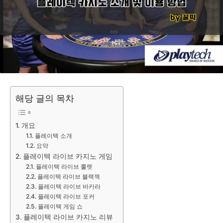
해당 글의 목차
개요
플레이텍 소개
요약
플레이텍 라이브 카지노 게임
플레이텍 라이브 룰렛
플레이텍 라이브 블랙잭
플레이텍 라이브 바카라
플레이텍 라이브 포커
플레이텍 게임 쇼
플레이텍 라이브 카지노 리뷰