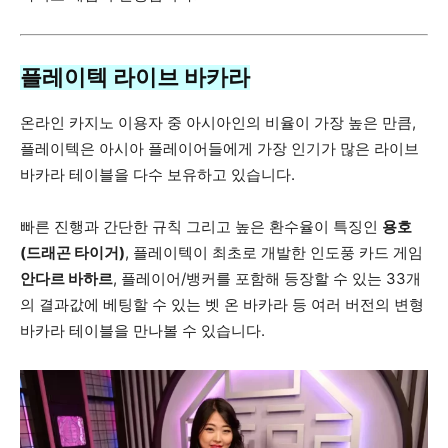
플레이텍 라이브 바카라
온라인 카지노 이용자 중 아시아인의 비율이 가장 높은 만큼,
플레이텍은 아시아 플레이어들에게 가장 인기가 많은 라이브
바카라 테이블을 다수 보유하고 있습니다.
빠른 진행과 간단한 규칙 그리고 높은 환수율이 특징인
용호
(드래곤 타이거)
, 플레이텍이 최초로 개발한 인도풍 카드 게임
안다르 바하르
, 플레이어/뱅커를 포함해 등장할 수 있는 33개
의 결과값에 베팅할 수 있는 벳 온 바카라 등 여러 버전의 변형
바카라 테이블을 만나볼 수 있습니다.