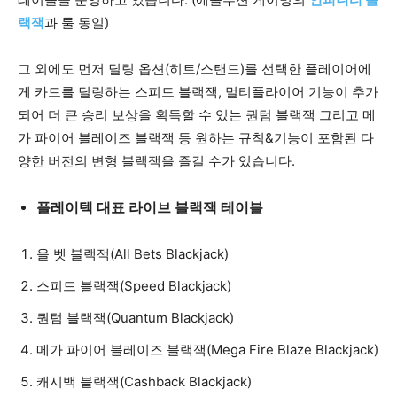
랙잭
과 룰 동일)
그 외에도 먼저 딜링 옵션(히트/스탠드)를 선택한 플레이어에
게 카드를 딜링하는 스피드 블랙잭, 멀티플라이어 기능이 추가
되어 더 큰 승리 보상을 획득할 수 있는 퀀텀 블랙잭 그리고 메
가 파이어 블레이즈 블랙잭 등 원하는 규칙&기능이 포함된 다
양한 버전의 변형 블랙잭을 즐길 수가 있습니다.
플레이텍 대표 라이브 블랙잭 테이블
올 벳 블랙잭(All Bets Blackjack)
스피드 블랙잭(Speed Blackjack)
퀀텀 블랙잭(Quantum Blackjack)
메가 파이어 블레이즈 블랙잭(Mega Fire Blaze Blackjack)
캐시백 블랙잭(Cashback Blackjack)