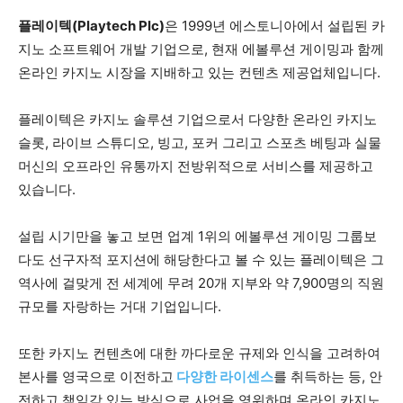
플레이텍(Playtech Plc)
은 1999년 에스토니아에서 설립된 카
지노 소프트웨어 개발 기업으로, 현재 에볼루션 게이밍과 함께
온라인 카지노 시장을 지배하고 있는 컨텐츠 제공업체입니다.
플레이텍은 카지노 솔루션 기업으로서 다양한 온라인 카지노
슬롯, 라이브 스튜디오, 빙고, 포커 그리고 스포츠 베팅과 실물
머신의 오프라인 유통까지 전방위적으로 서비스를 제공하고
있습니다.
설립 시기만을 놓고 보면 업계 1위의 에볼루션 게이밍 그룹보
다도 선구자적 포지션에 해당한다고 볼 수 있는 플레이텍은 그
역사에 걸맞게 전 세계에 무려 20개 지부와 약 7,900명의 직원
규모를 자랑하는 거대 기업입니다.
또한 카지노 컨텐츠에 대한 까다로운 규제와 인식을 고려하여
본사를 영국으로 이전하고
다양한 라이센스
를 취득하는 등, 안
전하고 책임감 있는 방식으로 사업을 영위하며 온라인 카지노