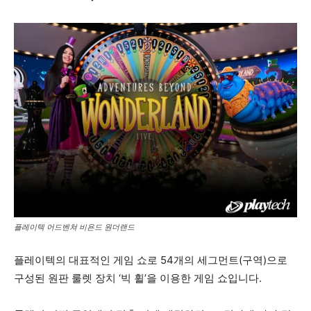
플레이텍 어드벤쳐 비욘드 원더랜드
플레이텍의 대표적인 게임 쇼로 54개의 세그먼트(구역)으로
구성된 원판 룰렛 장치 ‘빅 휠’을 이용한 게임 쇼입니다.