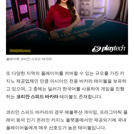
플레이텍 코리안 스피드 바카라
또 다양한 지역의 플레이어를 커버할 수 있는 규모를 가진 카
지노 제공업체인 만큼 아시아인 전용 바카라 테이블을 보유하
고 있으며, 그 중에는 딜러가 한국어를 사용하여 게임을 진행
하는
코리안 스피드 바카라
테이블도 존재합니다.
코리안 스피드 바카라의 경우 에볼루션 게이밍, 프라그마틱 플
레이 등의 인기 온라인 카지노 플랫폼에서만 제공되기에 국내
플레이어들에게 매우 선호도가 높은 테이블입니다.