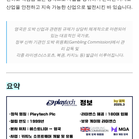
산업을 안전하고 지속 가능한 산업으로 발전시킨 바 있습니다.
영국은 도박 산업과 관련된 규제가 상당히 체계적으로 마련되어
있는 대표적인 국가로,
정부 산하 기관인 도박 위원회(Gambling Commission)에서 관
리 감독 및
각종 라이센스(스포츠, 복권, 카지노 등) 발급이 이루어집니다.
요약