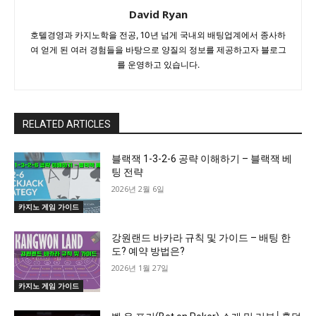
David Ryan
호텔경영과 카지노학을 전공, 10년 넘게 국내외 배팅업계에서 종사하
여 얻게 된 여러 경험들을 바탕으로 양질의 정보를 제공하고자 블로그
를 운영하고 있습니다.
RELATED ARTICLES
블랙잭 1-3-2-6 공략 이해하기 – 블랙잭 베
팅 전략
2026년 2월 6일
카지노 게임 가이드
강원랜드 바카라 규칙 및 가이드 – 배팅 한
도? 예약 방법은?
2026년 1월 27일
카지노 게임 가이드