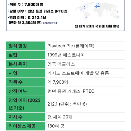
정식 명칭
Playtech Plc (플레이텍)
설립
1999년 에스토니아
본사 위치
영국 더글러스
사업
카지노 소프트웨어 개발 및 유통
직원 수
약 7,900명
상장 여부
런던 증권 거래소, PTEC
영업 이익 (2023
212.1 (단위 : 백만 €)
년 기준)
지사 수
전 세계 20개
라이센스 제공
180여 곳