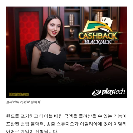
플레이텍 캐쉬백 블랙잭
핸드를 포기하고 테이블 베팅 금액을 돌려받을 수 있는 기능이
포함된 변형 블랙잭, 송출 스튜디오가 이탈리아에 있어 이탈리
아어로 게임이 진행됩니다.