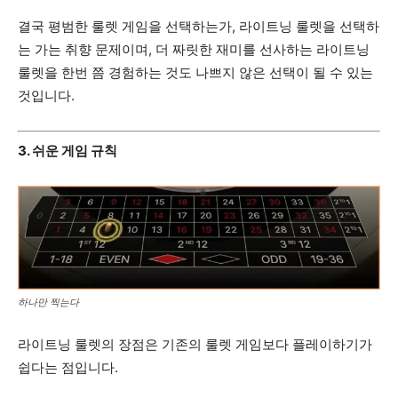
결국 평범한 룰렛 게임을 선택하는가, 라이트닝 룰렛을 선택하
는 가는 취향 문제이며, 더 짜릿한 재미를 선사하는 라이트닝
룰렛을 한번 쯤 경험하는 것도 나쁘지 않은 선택이 될 수 있는
것입니다.
3. 쉬운 게임 규칙
하나만 찍는다
라이트닝 룰렛의 장점은 기존의 룰렛 게임보다 플레이하기가
쉽다는 점입니다.