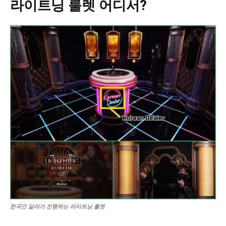
라이트닝 룰렛 어디서?
한국인 딜러가 진행하는 라이트닝 룰렛