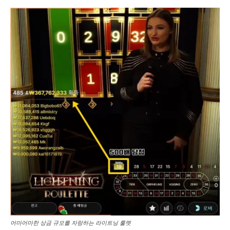
어마어마한 상금 규모를 자랑하는 라이트닝 룰렛