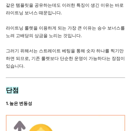
같은 템플릿을 공유하는데도 이러한 특징이 생긴 이유는 바로
라이트닝 보너스 때문입니다.
라이트닝 룰렛을 이용하게 되는 가장 큰 이유는 승수 보너스를
노려 고배당의 상금을 노리는 것입니다.
그러기 위해서는 스트레이트 베팅을 통해 숫자 하나를 찍기만
하면 되므로, 기존 룰렛보다 단순한 운영이 가능하다는 장점이
있습니다.
단점
1. 높은 변동성