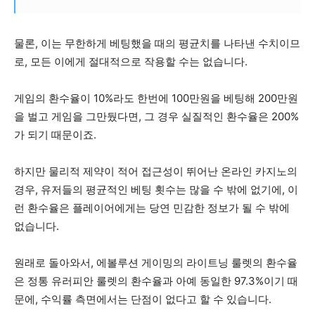
물론, 이는 무한하게 베팅했을 때의 평균치를 나타낸 수치이므
로, 모든 이에게 절대적으로 작용할 수는 없습니다.
게임의 환수율이 10%라도 한번에 100만원을 베팅해 200만원
을 벌고 게임을 그만뒀다면, 그 경우 실질적인 환수율은 200%
가 되기 때문이죠.
하지만 물리적 제약이 적어 접근성이 뛰어난 온라인 카지노의
경우, 유저들의 평균적인 베팅 횟수는 많을 수 밖에 없기에, 이
런 환수율은 플레이어에게는 당연 민감한 정보가 될 수 밖에
없습니다.
원래로 돌아와서, 에볼루션 게이밍의 라이트닝 룰렛의 환수율
은 정통 유러피안 룰렛의 환수율과 아예 동일한 97.3%이기 때
문에, 수익률 측면에서는 단점이 없다고 할 수 있습니다.