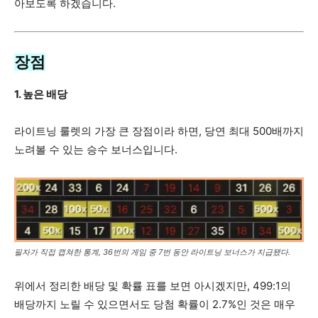
아보도록 하겠습니다.
장점
1. 높은 배당
라이트닝 룰렛의 가장 큰 장점이라 하면, 당연 최대 500배까지
노려볼 수 있는 승수 보너스입니다.
필자가 직접 캡쳐한 통계, 36번의 게임 중 7번 동안 라이트닝 보너스가 지급됐다.
위에서 정리한 배당 및 확률 표를 보면 아시겠지만, 499:1의
배당까지 노릴 수 있으면서도 당첨 확률이 2.7%인 것은 매우