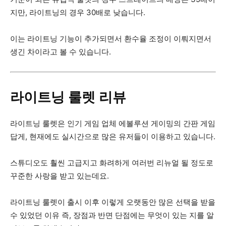
지만, 라이트닝의 경우 30배로 낮습니다.
이는 라이트닝 기능이 추가되면서 환수율 조정이 이뤄지면서
생긴 차이라고 볼 수 있습니다.
라이트닝 룰렛 리뷰
라이트닝 룰렛은 인기 게임 업체 에볼루션 게이밍의 간판 게임
답게, 현재에도 실시간으로 많은 유저들이 이용하고 있습니다.
스튜디오도 훨씬 고급지고 화려하게 여러번 리뉴얼 될 정도로
꾸준한 사랑을 받고 있는데요.
라이트닝 룰렛이 출시 이후 이렇게 오랫동안 많은 선택을 받을
수 있었던 이유 즉, 장점과 반면 단점에는 무엇이 있는 지를 알