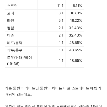
스트릿
11:1
8.11%
코너
8:1
10.81%
라인
5:1
16.22%
컬럼
2:1
32.43%
더즌
2:1
32.43%
레드/블랙
1:1
48.65%
짝수/홀수
1:1
48.65%
로우(1-18)/하이
1:1
48.65%
(19-36)
기존 룰렛과 라이트닝 룰렛의 차이는 바로 스트레이트 베팅의
배당에 있는데요.
기준이 되는 유럽식 룰렛의 경우 스트레이트의 배당은 35배이