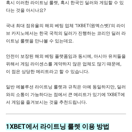
혹시 이러한 라이트닝 룰렛, 혹시 한국인 딜러와 게임할 수 있
다는 것을 아시나요?
국내 최대 점유율의 해외 베팅 업체 ‘1XBET(원엑스벳)’의 라이
브 카지노에서는 한국 국적의 딜러가 진행하는 코리안 딜러 라
이트닝 룰렛을 만나볼 수 있는데요.
안전이 보장된 해외 베팅 플랫폼임과 동시에, 아시아 유저들을
위해서 게임 라이센스를 계약하지 않은 업체도 많기 때문에,
이 점은 상당한 메리트라고 할 수 있습니다.
일반 에볼루션 라이트닝 룰렛과 규칙은 아예 동일하지만, 딜러
와의 소통이 가능하다는 점에서 큰 메리트가 있기에 1XBET에
서 게임을 즐겨보시는 것을 추천드립니다.
1XBET에서 라이트닝 룰렛 이용 방법