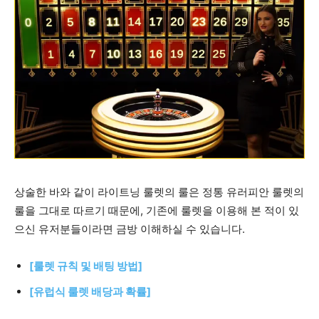
상술한 바와 같이 라이트닝 룰렛의 룰은 정통 유러피안 룰렛의
룰을 그대로 따르기 때문에, 기존에 룰렛을 이용해 본 적이 있
으신 유저분들이라면 금방 이해하실 수 있습니다.
[룰렛 규칙 및 배팅 방법]
[유럽식 룰렛 배당과 확률]