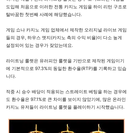
도입해 처음으로 이러한 전통 카지노 게임을 하이 리턴 구조로
탈바꿈한 첫번째 사례에 해당했습니다.
게임 쇼나 카지노 게임 업체에서 제작한 오리지널 라이브 게임
들의 경우, 하우스 엣지(카지노 측의 수익 비율)이 다소 높게
설정되어 있는 경우가 잦았는데요.
라이트닝 룰렛은 유러피안 룰렛을 기반으로 제작된 게임이기
에 기본적으로 97.3%의 동일한 환수율(RTP)를 기록하고 있습
니다.
적중 시 승수 배당이 적용되는 스트레이트 베팅을 하는 경우에
도 환수율은 97.1%로 큰 차이를 보이지 않았기에, 많은 온라인
카지노 유저들이 라이트닝 룰렛을 플레이하기 시작했습니다.