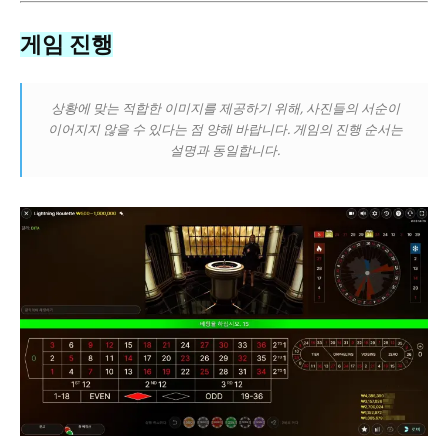
게임 진행
상황에 맞는 적합한 이미지를 제공하기 위해, 사진들의 서순이
이어지지 않을 수 있다는 점 양해 바랍니다. 게임의 진행 순서는
설명과 동일합니다.