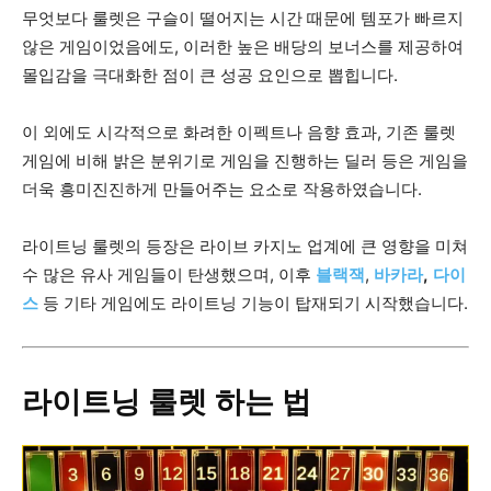
무엇보다 룰렛은 구슬이 떨어지는 시간 때문에 템포가 빠르지
않은 게임이었음에도, 이러한 높은 배당의 보너스를 제공하여
몰입감을 극대화한 점이 큰 성공 요인으로 뽑힙니다.
이 외에도 시각적으로 화려한 이펙트나 음향 효과, 기존 룰렛
게임에 비해 밝은 분위기로 게임을 진행하는 딜러 등은 게임을
더욱 흥미진진하게 만들어주는 요소로 작용하였습니다.
라이트닝 룰렛의 등장은 라이브 카지노 업계에 큰 영향을 미쳐
수 많은 유사 게임들이 탄생했으며, 이후
블랙잭
,
바카라
,
다이
스
등 기타 게임에도 라이트닝 기능이 탑재되기 시작했습니다.
라이트닝 룰렛 하는 법