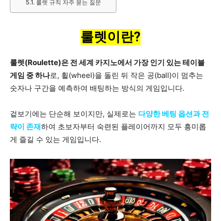
룰렛 규칙 자주 묻는 질문
룰렛이란?
룰렛(Roulette)은 전 세계 카지노에서 가장 인기 있는 테이블
게임 중 하나
로, 휠(wheel)을 돌린 뒤 작은 공(ball)이 멈추는
숫자나 구간을 예측하여 배팅하는 방식의 게임입니다.
겉보기에는 단순해 보이지만, 실제로는
다양한 베팅 옵션과 전
략이 존재
하여 초보자부터 숙련된 플레이어까지 모두 흥미롭
게 즐길 수 있는 게임입니다.