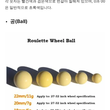
각 숫자는 빨간색과 검은색으로 번갈아 칠해져 있으며, 0과 00
은 일반적으로 초록색입니다.
공(Ball)