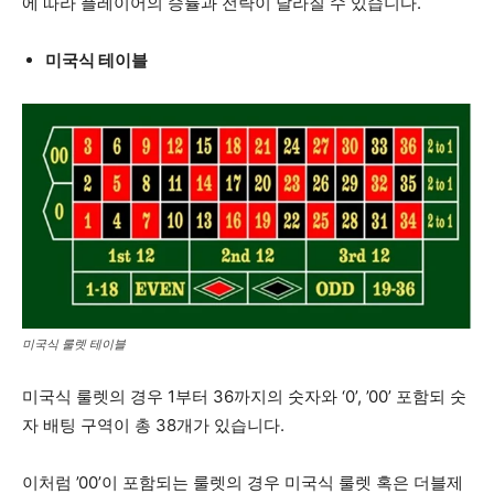
에 따라 플레이어의 승률과 전략이 달라질 수 있습니다.
미국식 테이블
미국식 룰렛 테이블
미국식 룰렛의 경우 1부터 36까지의 숫자와 ‘0’, ’00’ 포함되 숫
자 배팅 구역이 총 38개가 있습니다.
이처럼 ’00’이 포함되는 룰렛의 경우 미국식 룰렛 혹은 더블제