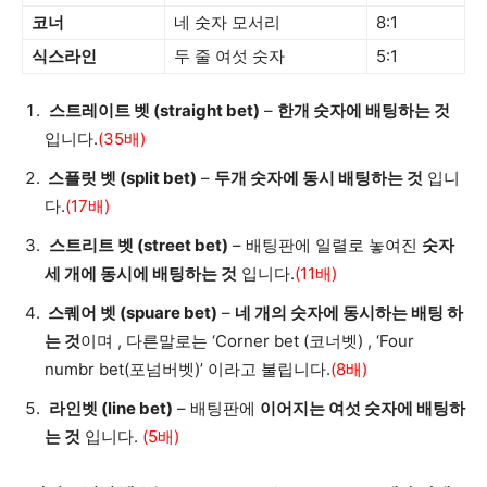
코너
네 숫자 모서리
8:1
식스라인
두 줄 여섯 숫자
5:1
스트레이트 벳 (straight bet)
–
한개 숫자에 배팅하는 것
입니다.
(35배)
스플릿 벳 (split bet)
–
두개 숫자에 동시 배팅하는 것
입니
다.
(17배)
스트리트 벳 (street bet)
– 배팅판에 일렬로 놓여진
숫자
세 개에 동시에 배팅하는 것
입니다.
(11배)
스퀘어 벳 (spuare bet)
–
네 개의 숫자에 동시하는 배팅 하
는 것
이며 , 다른말로는 ‘Corner bet (코너벳) , ‘Four
numbr bet(포넘버벳)’ 이라고 불립니다.
(8배)
라인벳 (line bet)
– 배팅판에
이어지는 여섯 숫자에 배팅하
는 것
입니다.
(5배)