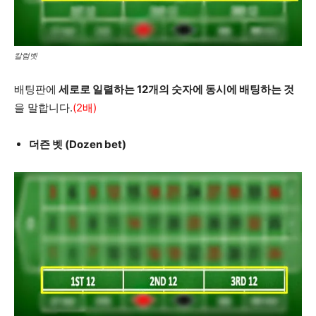
칼럼벳
배팅판에
세로로 일렬하는 12개의 숫자에 동시에 배팅하는 것
을 말합니다.
(2배)
더즌 벳 (Dozen bet)