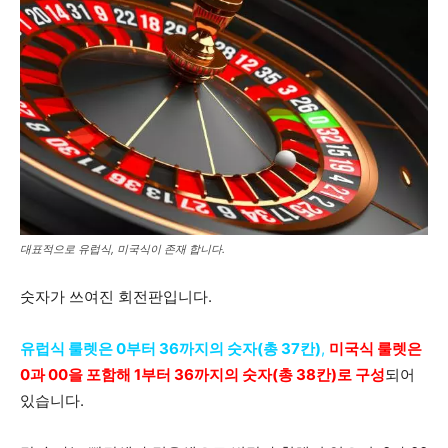
대표적으로 유럽식, 미국식이 존재 합니다.
숫자가 쓰여진 회전판입니다.
유럽식 룰렛은 0부터 36까지의 숫자(총 37칸)
,
미국식 룰렛은
0과 00을 포함해 1부터 36까지의 숫자(총 38칸)로 구성
되어
있습니다.