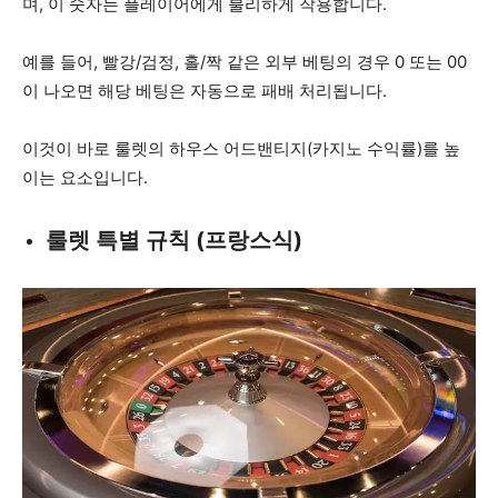
며, 이 숫자는 플레이어에게 불리하게 작용합니다.
예를 들어, 빨강/검정, 홀/짝 같은 외부 베팅의 경우 0 또는 00
이 나오면 해당 베팅은 자동으로 패배 처리됩니다.
이것이 바로 룰렛의 하우스 어드밴티지(카지노 수익률)를 높
이는 요소입니다.
룰렛 특별 규칙 (프랑스식)