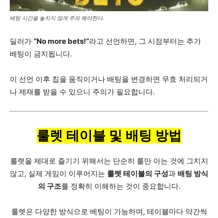
배팅 시간을 놓치지 않게 주의 해야한다.
딜러가
“No more bets!”
라고 선언하면, 그 시점부터는 추가
베팅이 금지됩니다.
이 선언 이후 칩을 움직이거나 배팅을 변경하면 무효 처리되거
나 제재를 받을 수 있으니 주의가 필요합니다.
룰렛 테이블 및 배팅 방법
룰렛을 제대로 즐기기 위해서는 단순히 룰만 아는 것에 그치지
않고, 실제 게임이 이루어지는
룰렛 테이블의 구성
과
배팅 방식
의 구조
를 정확히 이해하는 것이 중요합니다.
룰렛은 다양한 방식으로 베팅이 가능하며, 테이블마다 약간씩