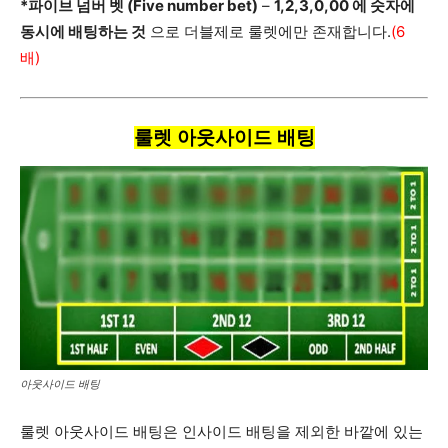
*파이브 넘버 벳 (Five number bet)
–
1,2,3,0,00 에 숫자에
동시에 배팅하는 것
으로 더블제로 룰렛에만 존재합니다.
(6
배)
룰렛 아웃사이드 배팅
아웃사이드 배팅
룰렛 아웃사이드 배팅은 인사이드 배팅을 제외한 바깥에 있는