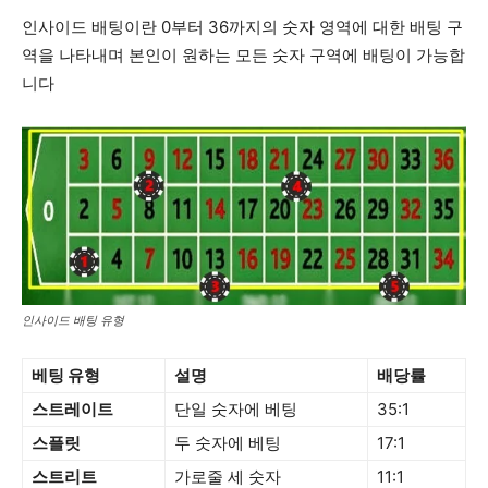
인사이드 배팅이란 0부터 36까지의 숫자 영역에 대한 배팅 구
역을 나타내며 본인이 원하는 모든 숫자 구역에 배팅이 가능합
니다
인사이드 배팅 유형
베팅 유형
설명
배당률
스트레이트
단일 숫자에 베팅
35:1
스플릿
두 숫자에 베팅
17:1
스트리트
가로줄 세 숫자
11:1