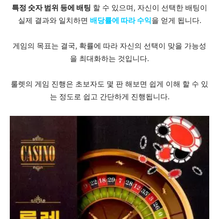
특정 숫자 범위 등에 배팅
할 수 있으며, 자신이 선택한 배팅이
실제 결과와 일치하면
배당률에 따라 수익
을 얻게 됩니다.
게임의 목표는 결국, 확률에 따라 자신의 선택이 맞을 가능성
을 최대화하는 것입니다.
룰렛의 게임 진행은 초보자도 몇 판 해보면 쉽게 이해 할 수 있
는 정도로 쉽고 간단하게 진행됩니다.