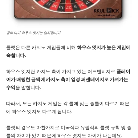
방식 마다 하우스 엣지는 달라집니다.
룰렛은 다른 카지노 게임들에 비해
하우스 엣지가 높은 게임에
속합니다.
하우스 엣지란 카지노 측이 가지고 있는 어드벤티지로
플레이
어가 배팅한 금액에 카지노 측이 일정 퍼센테이지로 가져가는
수익
을 말합니다.
따라서, 모든 카지노 게임은 각 룰에 맞는 승률이 다르기 때문
에 하우스 엣지도 다르게 됩니다.
룰렛의 경우도 마찬가지로 미국식과 유럽식의 룰렛 규칙 및 승
률의 차이가 있기 때문에 하우스 엣지도 차이가 나는데요.