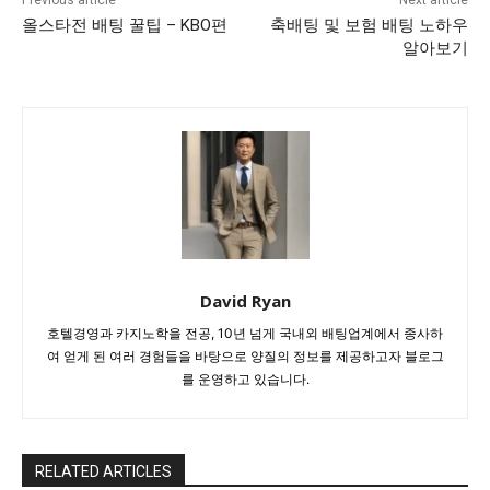
Previous article
Next article
올스타전 배팅 꿀팁 – KBO편
축배팅 및 보험 배팅 노하우
알아보기
David Ryan
호텔경영과 카지노학을 전공, 10년 넘게 국내외 배팅업계에서 종사하
여 얻게 된 여러 경험들을 바탕으로 양질의 정보를 제공하고자 블로그
를 운영하고 있습니다.
RELATED ARTICLES