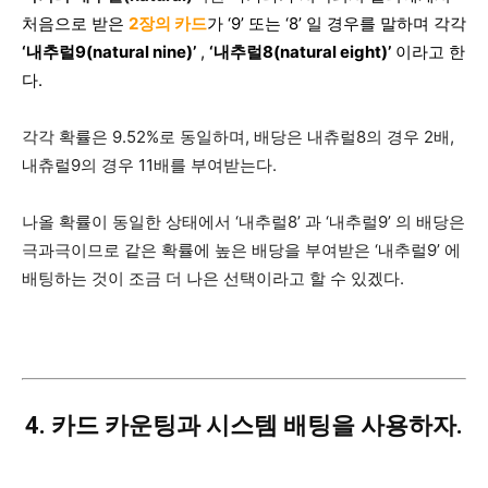
처음으로 받은
2장의 카드
가 ‘9’ 또는 ‘8’ 일 경우를 말하며 각각
‘내추럴9(natural nine)’
,
‘내추럴8(natural eight)’
이라고 한
다.
각각
확률은 9.52%로 동일하며, 배당은 내츄럴8의 경우 2배,
내츄럴9의 경우 11배를 부여받는다.
나올 확률이 동일한 상태에서 ‘내추럴8’ 과 ‘내추럴9’ 의 배당은
극과극이므로 같은 확률에 높은 배당을 부여받은 ‘내추럴9’ 에
배팅하는 것이 조금 더 나은 선택이라고 할 수 있겠다.
4. 카드 카운팅과 시스템 배팅을 사용하자.