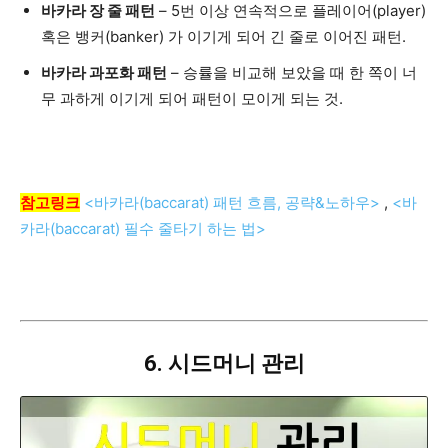
바카라 장 줄 패턴
– 5번 이상 연속적으로 플레이어(player)
혹은 뱅커(banker) 가 이기게 되어 긴 줄로 이어진 패턴.
바카라 과포화 패턴
– 승률을 비교해 보았을 때 한 쪽이 너
무 과하게 이기게 되어 패턴이 모이게 되는 것.
참고링크
<바카라(baccarat) 패턴 흐름, 공략&노하우>
,
<바
카라(baccarat) 필수 줄타기 하는 법>
6. 시드머니 관리