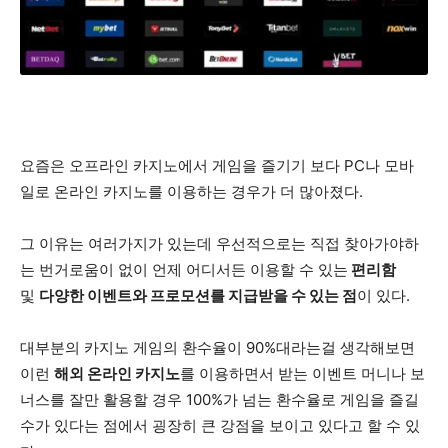
요즘은 오프라인 카지노에서 게임을 즐기기 보다 PC나 모바
일로 온라인 카지노를 이용하는 경우가 더 많아졌다.
그 이유는 여러가지가 있는데 우선적으로는 직접 찾아가야하
는 번거로움이 없이 언제 어디서든 이용할 수 있는
편리함
및
다양한 이벤트와 프로모션를 지급받을 수 있는 점
이 있다.
대부분의 카지노 게임의 환수율이 90%대라는걸 생각해보면
이런
해외 온라인 카지노
를 이용하면서 받는 이벤트 머니나 보
너스를 잘만 활용할 경우 100%가 넘는 환수율로 게임을 즐길
수가 있다는 점에서 굉장히 큰 강점을 보이고 있다고 할 수 있