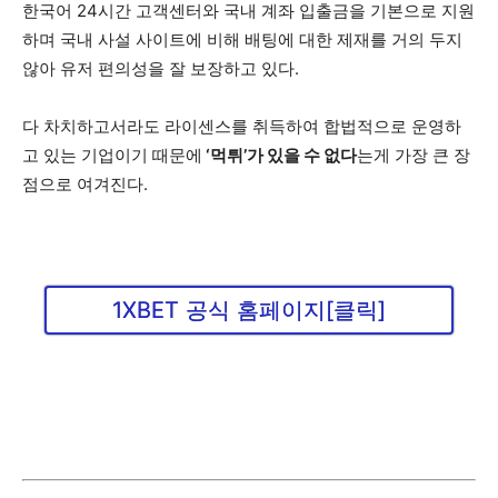
한국어 24시간 고객센터와 국내 계좌 입출금을 기본으로 지원
하며 국내 사설 사이트에 비해 배팅에 대한 제재를 거의 두지
않아 유저 편의성을 잘 보장하고 있다.
다 차치하고서라도 라이센스를 취득하여 합법적으로 운영하
고 있는 기업이기 때문에
‘먹튀’가 있을 수 없다
는게 가장 큰 장
점으로 여겨진다.
1XBET 공식 홈페이지[클릭]