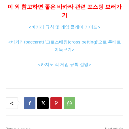
이 외 참고하면 좋은 바카라 관련 포스팅 보러가
기
<바카라 규칙 및 게임 플레이 가이드>
<바카라(baccarat) ‘크로스배팅(cross betting)’으로 두배로
이득보기>
<카지노 각 게임 규칙 설명>