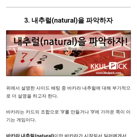
3. 내추럴(natural)을 파악하자
위에서 설명한 사이드 배팅 중 바카라 내추럴에 대해 부가적으
로 더 설명을 하고자 한다.
바카라는 카드의 조합으로 ‘9’를 만들거나 ‘9’에 가까운 쪽이 이
기는 게임이다.
바카라 내추럴(natural)
이란
바카라가 시작되서 딜러에게서