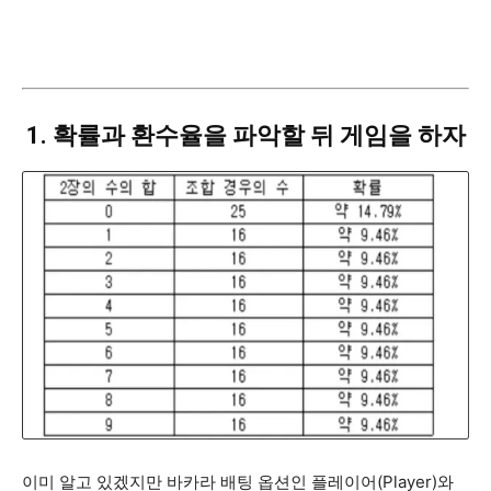
1. 확률과 환수율을 파악할 뒤 게임을 하자
이미 알고 있겠지만 바카라 배팅 옵션인 플레이어(Player)와