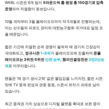
WKBL 시즌은 6개 팀이
5라운드씩 홈·원정 총 150경기로 압축
운영
되어 치열함이 돋보입니다.
10월 개막부터 3월 플레이오프까지 약 5개월로 진행되는데,
이는 선수들의 피로도 관리와 대한농구협회 국가대표 일정 조
율 때문입니다.
짧은 기간에 치열한 순위 경쟁이 펼쳐져 매 경기의 긴장감이
극대화되고,
정규시즌
1~6위
가 플레이오프에 진출하며
준플
레이오프는 3위전·5위전
단판 승부
,
챔피언결정전은
3전2선승
제
로 마무리됩니다.
팬들은 ‘매 경기 생사고락’ 같은 몰입감을 느끼지만, 짧은 시즌
탓에 TV 중계 편성과 관중 동원, 스폰서 유치가 과제로 남아
있습니다.
최근 중계권 가치 상승으로 디지털 플랫폼 확대로 보완 중이