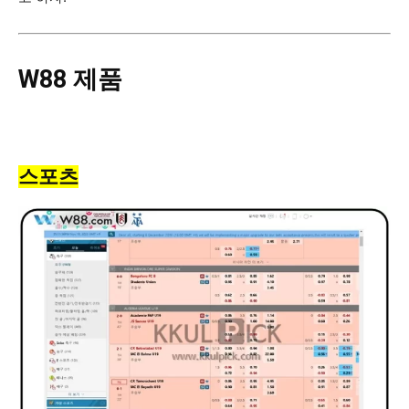
W88 제품
스포츠