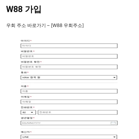
W88 가입
우회 주소 바로가기 – [W88 우회주소]