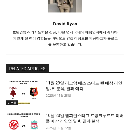
David Ryan
호텔경영과 카지노학을 전공, 10년 넘게 국내외 배팅업계에서 종사하
여 얻게 된 여러 경험들을 바탕으로 양질의 정보를 제공하고자 블로그
를 운영하고 있습니다.
RELATED ARTICLES
11월 29일 리그앙 메스 스타드 렌 예상 라인
업, AI 분석, 결과 예측
2025년 11월 28일
미분류
10월 23일 챔피언스리그 프랑크푸르트 리버
풀 예상 라인업 및 AI 결과 분석
2025년 10월 22일