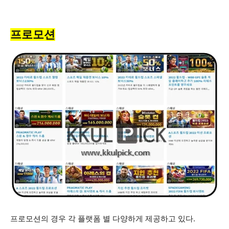
프로모션
프로모션의 경우 각 플랫폼 별 다양하게 제공하고 있다.