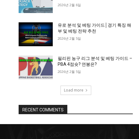
2026년 2월 6일
유로 분석 및 베팅 가이드│경기 특징 해
부 및 베팅 전략 추천
2026년 2월 5일
필리핀 농구 리그 분석 및 베팅 가이드 –
PBA 4점슛? 연봉은?
2026년 2월 5일
Load more
RECENT COMMENTS