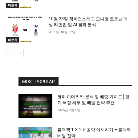
미분류
10월 23일 챔피언스리그 모나코 토트넘 예
상 라인업 및 AI 결과 분석
2025년 10월 22일
미분류
MOST POPULAR
코파 아메리카 분석 및 베팅 가이드│경
기 특징 해부 및 베팅 전략 추천
2026년 2월 6일
블랙잭 1-3-2-6 공략 이해하기 – 블랙잭
베팅 전략