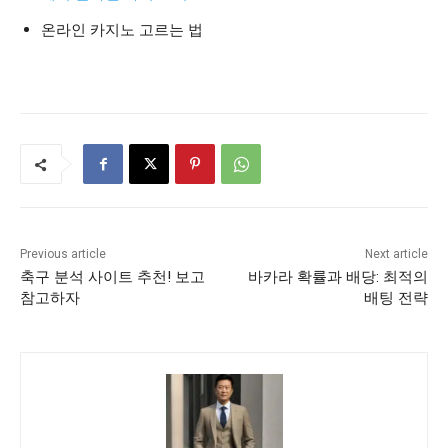
온라인 카지노 고르는 법
Previous article
Next article
축구 분석 사이트 추천! 보고
바카라 확률과 배당: 최적의
참고하자
배팅 전략