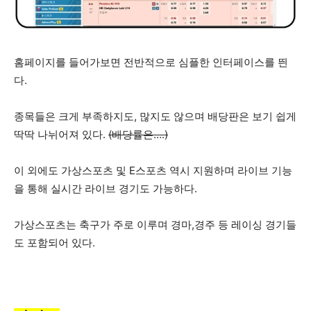
홈페이지를 들어가보면 전반적으로 심플한 인터페이스를 띈
다.
종목들은 크게 부족하지도, 많지도 않으며 배당판은 보기 쉽게
딱딱 나뉘어져 있다.
(배당률은….)
이 외에도 가상스포츠 및 E스포츠 역시 지원하며 라이브 기능
을 통해 실시간 라이브 경기도 가능하다.
가상스포츠는 축구가 주로 이루며 경마,경주 등 레이싱 경기들
도 포함되어 있다.