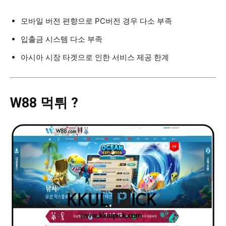
모바일 버전 편향으로 PC버전 경우 다소 부족
입출금 시스템 다소 부족
아시아 시장 타겟으로 인한 서비스 제공 한계
W88 먹튀 ?