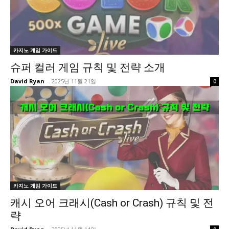
카지노 게임 가이드
슈퍼 컬러 게임 규칙 및 전략 소개
David Ryan
-
2025년 11월 21일
0
카지노 게임 가이드
캐시 오어 크래시(Cash or Crash) 규칙 및 전
략