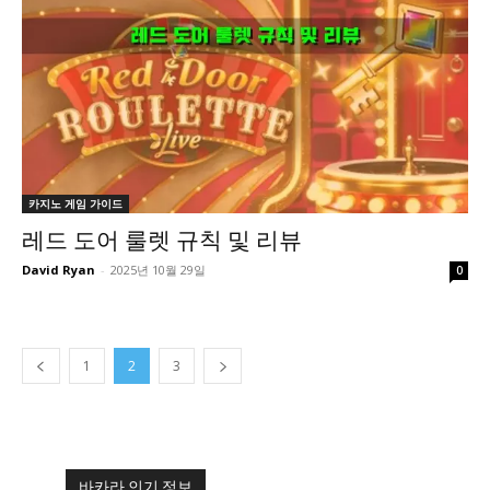
카지노 게임 가이드
레드 도어 룰렛 규칙 및 리뷰
David Ryan
-
2025년 10월 29일
0
1
2
3
바카라 인기 정보