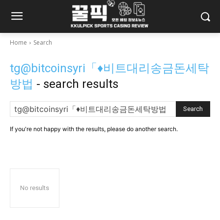
Home
Search
tg@bitcoinsyri「♦비트대리송금돈세탁
방법
- search results
Search
If you're not happy with the results, please do another search.
No results