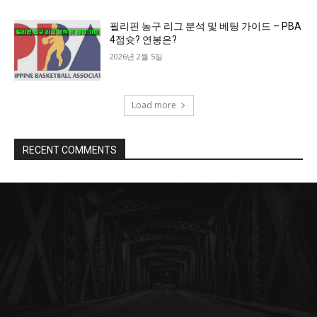
필리핀 농구 리그 분석 및 베팅 가이드 – PBA
4점슛? 연봉은?
2026년 2월 5일
Load more
RECENT COMMENTS