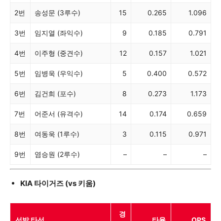
2번
송성문 (3루수)
15
0.265
1.096
3번
임지열 (좌익수)
9
0.185
0.791
4번
이주형 (중견수)
12
0.157
1.021
5번
임병욱 (우익수)
5
0.400
0.572
6번
김건희 (포수)
8
0.273
1.173
7번
어준서 (유격수)
14
0.174
0.659
8번
여동욱 (1루수)
3
0.115
0.971
9번
염승원 (2루수)
–
–
–
KIA 타이거즈 (vs 키움)
경
선발 타선
타율
OPS