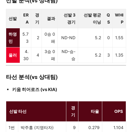
선발 분석(vs 상대팀)
ER
경
선발 3
선발 평균
Q
WHI
선발
결과
A
기
경기
이닝
S
P
하영
5.7
0승 0
2
ND-ND
5.2
0
1.55
민
3
패
4.
3승 0
ND-승-
올러
4
5.2
3
1.35
30
패
승
타선 분석(vs 상대팀)
키움 히어로즈 (vs KIA)
경
선발 타선
타율
OPS
기
1번
박주홍 (지명타자)
9
0.279
1.104