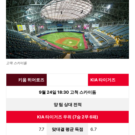
고척 스카이돔
키움 히어로즈
KIA 타이거즈
9월 24일 18:30 고척 스카이돔
양 팀 상대 전적
KIA 타이거즈 우위 (7승 2무 6패)
7.7
맞대결 평균 득점
6.7