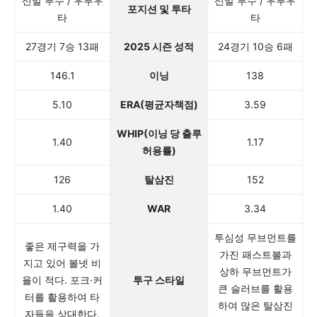
선발 투수 / 우투우
선발 투수 / 우투우
포지션 및 투타
타
타
27경기 7승 13패
2025 시즌 성적
24경기 10승 6패
146.1
이닝
138
5.10
ERA(평균자책점)
3.59
WHIP(이닝 당 출루
1.40
1.17
허용률)
126
탈삼진
152
1.40
WAR
3.34
투심성 무브먼트를
좋은 제구력을 가
가진 패스트볼과
지고 있어 볼넷 비
상하 무브먼트가
율이 적다. 포크·커
투구 스타일
큰 슬러브를 활용
터를 활용하여 타
하여 많은 탈삼진
자들을 상대한다.