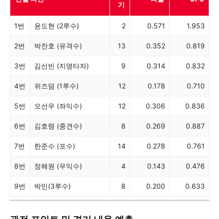
기
1번
윤도현 (2루수)
2
0.571
1.953
2번
박찬호 (유격수)
13
0.352
0.819
3번
김선빈 (지명타자)
9
0.314
0.832
4번
위즈덤 (1루수)
12
0.178
0.710
5번
오선우 (좌익수)
12
0.306
0.836
6번
김호령 (중견수)
8
0.269
0.887
7번
한준수 (포수)
14
0.278
0.761
8번
정해원 (우익수)
4
0.143
0.476
9번
박민(3루수)
8
0.200
0.633