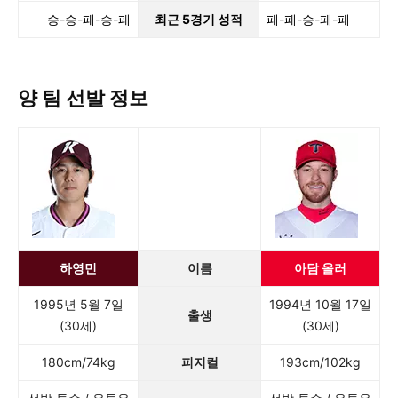
승-승-패-승-패
최근 5경기 성적
패-패-승-패-패
양 팀 선발 정보
하영민
이름
아담 올러
1995년 5월 7일
1994년 10월 17일
출생
(30세)
(30세)
180cm/74kg
피지컬
193cm/102kg