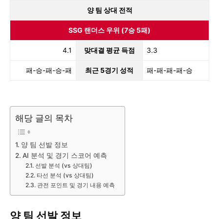
양 팀 상대 전적
SSG 랜더스 우위 (7승 5패)
4.1
맞대결 평균 득점
3.3
패-승-패-승-패
최근 5경기 성적
패-패-패-패-승
해당 글의 목차
양 팀 선발 정보
AI 분석 및 경기 스코어 예측
선발 분석 (vs 상대팀)
타선 분석 (vs 상대팀)
관전 포인트 및 경기 내용 예측
양 팀 선발 정보