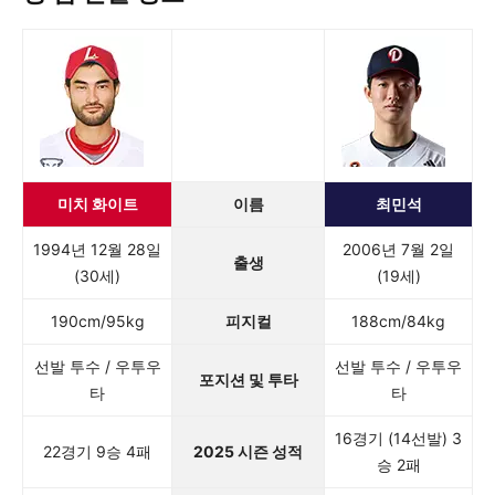
미치 화이트
이름
최민석
1994년 12월 28일
2006년 7월 2일
출생
(30세)
(19세)
190cm/95kg
피지컬
188cm/84kg
선발 투수 / 우투우
선발 투수 / 우투우
포지션 및 투타
타
타
16경기 (14선발) 3
22경기 9승 4패
2025 시즌 성적
승 2패