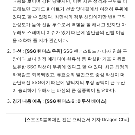
내용을 보이며 강판 당했지만, 이번 시즌 성적과 구위를 비
교해보면 그래도 화이트가 선발 맞대결에서 여전히 우위에
있다고 할 수 있겠다. 최민석의 경우 신인이지만 변화구의
완성도가 높아 선발 투수로서 역할을 잘 해내고 있지만 아
무래도 스태미너 이슈가 있기 때문에 얼만큼의 선발 이닝
을 소화해 줄 지가 관건이다.
타선
:
[SSG 랜더스 우위]
SSG 랜더스필드가 타자 친화 구
장이다 보니 최정·에레디아·한유섬 등 확실한 거포 자원을
보유한 SSG 타선이 우위에 있다고 할 수 있다. 최근 최정의
타격감도 회복되었고, 류효승의 발견으로 중심 타선이 더
단단해진 SSG이기 때문에 양의지의 부상 공백이 큰 두산
이 승리하기 위해서는 타선의 큰 집중력이 필요하다.
경기 내용 예측
:
[SSG 랜더스 6 : 0 두산 베어스]
[스포츠&블록체인 전문 프리랜서 기자 Dragon Cho]