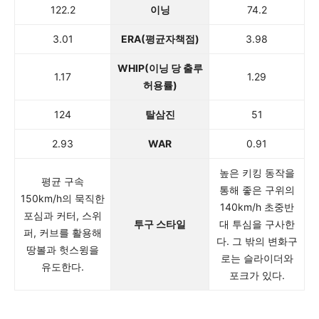
122.2
이닝
74.2
3.01
ERA(평균자책점)
3.98
WHIP(이닝 당 출루
1.17
1.29
허용률)
124
탈삼진
51
2.93
WAR
0.91
높은 키킹 동작을
평균 구속
통해 좋은 구위의
150km/h의 묵직한
140km/h 초중반
포심과 커터, 스위
투구 스타일
대 투심을 구사한
퍼, 커브를 활용해
다. 그 밖의 변화구
땅볼과 헛스윙을
로는 슬라이더와
유도한다.
포크가 있다.