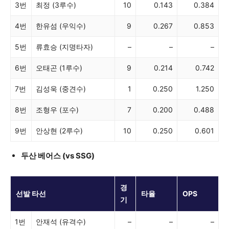
3번
최정 (3루수)
10
0.143
0.384
4번
한유섬 (우익수)
9
0.267
0.853
5번
류효승 (지명타자)
–
–
–
6번
오태곤 (1루수)
9
0.214
0.742
7번
김성욱 (중견수)
1
0.250
1.250
8번
조형우 (포수)
7
0.200
0.488
9번
안상현 (2루수)
10
0.250
0.601
두산 베어스 (vs SSG)
경
선발 타선
타율
OPS
기
1번
안재석 (유격수)
–
–
–