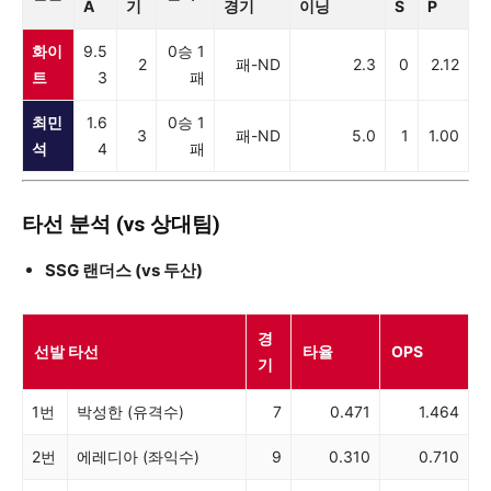
A
기
경기
이닝
S
P
화이
9.5
0승 1
2
패-ND
2.3
0
2.12
트
3
패
최민
1.6
0승 1
3
패-ND
5.0
1
1.00
석
4
패
타선 분석 (vs 상대팀)
SSG 랜더스 (vs 두산)
경
선발 타선
타율
OPS
기
1번
박성한 (유격수)
7
0.471
1.464
2번
에레디아 (좌익수)
9
0.310
0.710