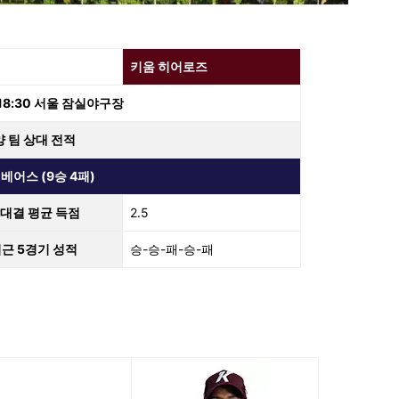
키움 히어로즈
 18:30 서울 잠실야구장
양 팀 상대 전적
베어스 (9승 4패)
대결 평균 득점
2.5
근 5경기 성적
승-승-패-승-패