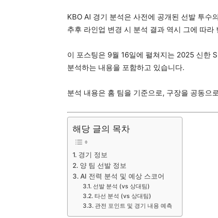
KBO AI 경기 분석은 사전에 공개된 선발 투
추후 라인업 변경 시 분석 결과 역시 그에 따라
이 포스팅은 9월 16일에 펼쳐지는 2025 신한
분석하는 내용을 포함하고 있습니다.
분석 내용은 홈 팀을 기준으로, 구장을 공동으
해당 글의 목차
경기 정보
양 팀 선발 정보
AI 전력 분석 및 예상 스코어
선발 분석 (vs 상대팀)
타선 분석 (vs 상대팀)
관전 포인트 및 경기 내용 예측