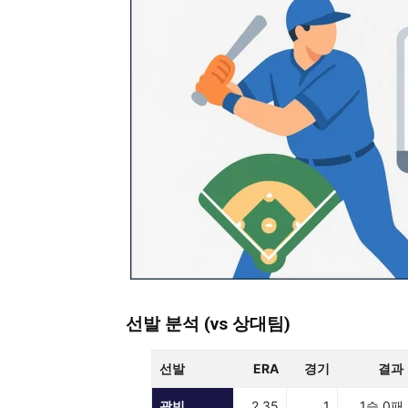
선발 분석 (vs 상대팀)
선발
ERA
경기
결과
곽빈
2.35
1
1승 0패