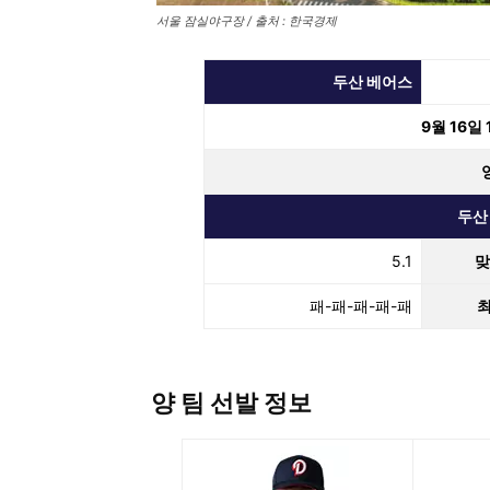
서울 잠실야구장 / 출처 : 한국경제
두산 베어스
9월 16일
두산 
5.1
맞
패-패-패-패-패
최
양 팀 선발 정보