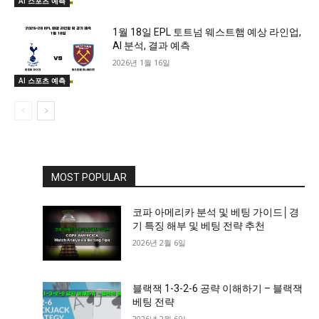
AI 스포츠 예측
1월 18일 EPL 토트넘 웨스트햄 예상 라인업,
AI 분석, 결과 예측
2026년 1월 16일
AI 스포츠 예측
MOST POPULAR
코파 아메리카 분석 및 베팅 가이드│경
기 특징 해부 및 베팅 전략 추천
2026년 2월 6일
블랙잭 1-3-2-6 공략 이해하기 – 블랙잭
베팅 전략
2026년 2월 6일