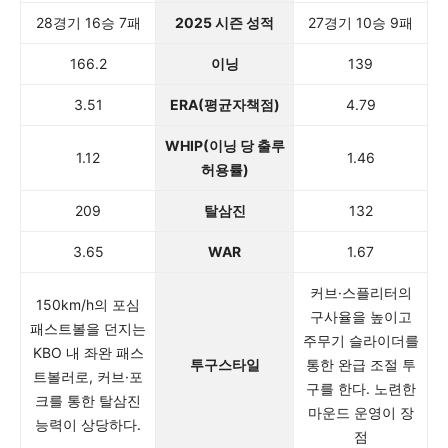
28경기 16승 7패
2025 시즌 성적
27경기 10승 9패
166.2
이닝
139
3.51
ERA(평균자책점)
4.79
WHIP(이닝 당 출루
1.12
1.46
허용률)
209
탈삼진
132
3.65
WAR
1.67
커브·스플리터의
150km/h의 포심
구사율을 높이고
패스트볼을 던지는
주무기 슬라이더를
KBO 내 좌완 패스
투구스타일
통한 완급 조절 투
트볼러로, 커브·포
구를 한다. 노련한
크를 통한 탈삼진
마운드 운영이 장
능력이 상당하다.
점