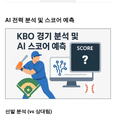
AI 전력 분석 및 스코어 예측
선발 분석 (vs 상대팀)