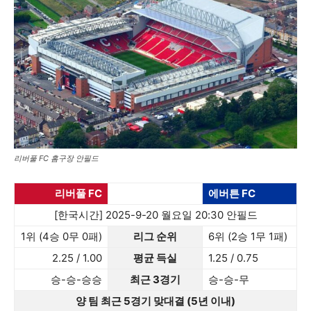
리버풀 FC 홈구장 안필드
리버풀 FC
에버튼 FC
[한국시간] 2025-9-20 월요일 20:30 안필드
1위 (4승 0무 0패)
리그 순위
6위 (2승 1무 1패)
2.25 / 1.00
평균 득실
1.25 / 0.75
승-승-승승
최근 3경기
승-승-무
양 팀 최근 5경기 맞대결 (5년 이내)