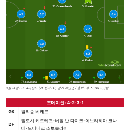
9월 14일 EPL 4라운드 (vs 번리 FC) 경기 라인업 / 출처 : 후스코어드닷컴
포메이션 : 4-2-3-1
GK
알리송 베케르
밀로시 케르케즈-버질 반 다이크-이브라히마 코나
DF
테-도미니크 소보슬라이