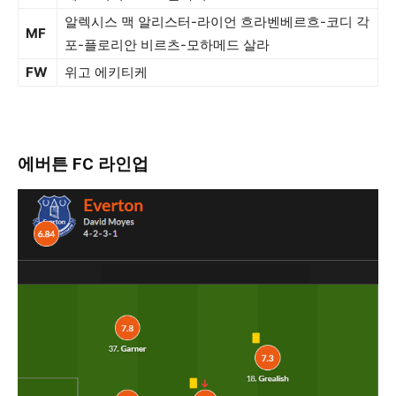
알렉시스 맥 알리스터-라이언 흐라벤베르흐-코디 각
MF
포-플로리안 비르츠-모하메드 살라
FW
위고 에키티케
에버튼 FC 라인업