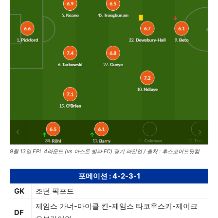
9월 13일 EPL 4라운드 (vs 아스톤 빌라 FC) 경기 라인업 / 출처 : 후스코어드닷컴
포메이션 : 4-2-3-1
GK
조던 픽포드
제임스 가너-마이클 킨-제임스 타코우스키-제이크
DF