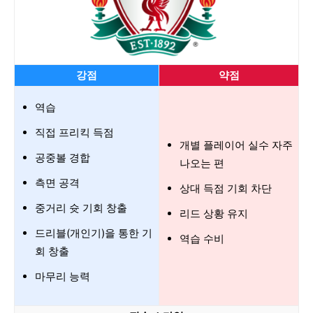
강점
약점
역습
직접 프리킥 득점
개별 플레이어 실수 자주
공중볼 경합
나오는 편
측면 공격
상대 득점 기회 차단
중거리 슛 기회 창출
리드 상황 유지
드리블(개인기)을 통한 기
역습 수비
회 창출
마무리 능력