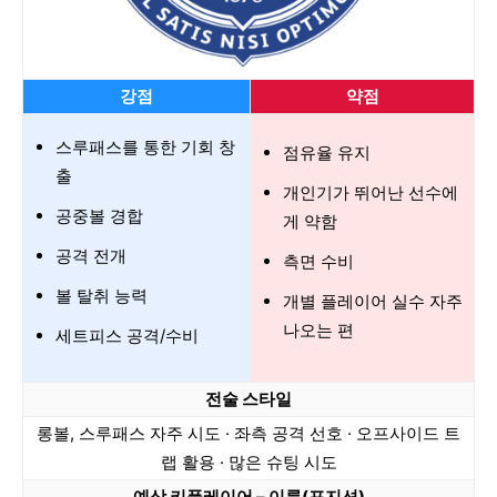
강점
약점
스루패스를 통한 기회 창
점유율 유지
출
개인기가 뛰어난 선수에
공중볼 경합
게 약함
공격 전개
측면 수비
볼 탈취 능력
개별 플레이어 실수 자주
나오는 편
세트피스 공격/수비
전술 스타일
롱볼, 스루패스 자주 시도 · 좌측 공격 선호 · 오프사이드 트
랩 활용 · 많은 슈팅 시도
예상 키플레이어 – 이름(포지션)