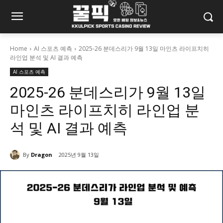
Home
AI 스포츠 예측
2025-26 분데스리가 9월 13일 마인츠 라이프치히
라인업 분석 및 AI 결과 예측
AI 스포츠 예측
2025-26 분데스리가 9월 13일
마인츠 라이프치히 라인업 분
석 및 AI 결과 예측
By
Dragon
2025년 9월 13일