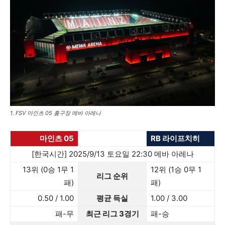
1. FSV 마인츠 05 홈구장 메바 아레나
마인츠 05
RB 라이프치히
[한국시간] 2025/9/13 토요일 22:30 메바 아레나
13위 (0승 1무 1
12위 (1승 0무 1
리그 순위
패)
패)
0.50 / 1.00
평균 득실
1.00 / 3.00
패-무
최근 리그 3경기
패-승