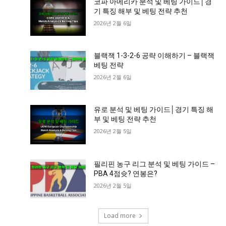
코파 아메리카 분석 및 베팅 가이드│경
기 특징 해부 및 베팅 전략 추천
2026년 2월 6일
블랙잭 1-3-2-6 공략 이해하기 – 블랙잭
베팅 전략
2026년 2월 6일
유로 분석 및 베팅 가이드│경기 특징 해
부 및 베팅 전략 추천
2026년 2월 5일
필리핀 농구 리그 분석 및 베팅 가이드 –
PBA 4점슛? 연봉은?
2026년 2월 5일
Load more