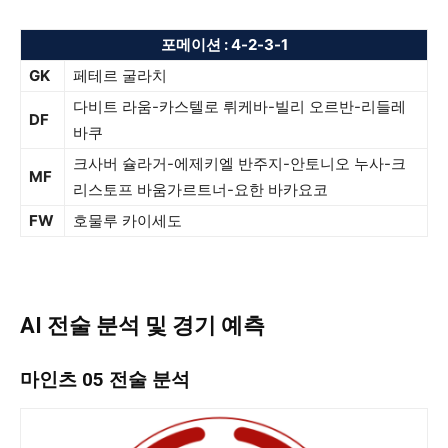
포메이션 : 4-2-3-1
GK
페테르 굴라치
다비트 라움-카스텔로 뤼케바-빌리 오르반-리들레
DF
바쿠
크사버 슐라거-에제키엘 반주지-안토니오 누사-크
MF
리스토프 바움가르트너-요한 바카요코
FW
호물루 카이세도
AI 전술 분석 및 경기 예측
마인츠 05 전술 분석