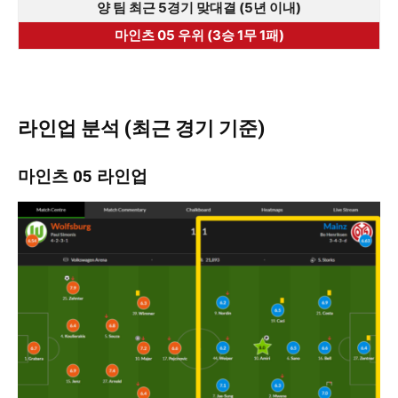
양 팀 최근 5경기 맞대결 (5년 이내)
마인츠 05 우위 (3승 1무 1패)
라인업 분석 (최근 경기 기준)
마인츠 05 라인업