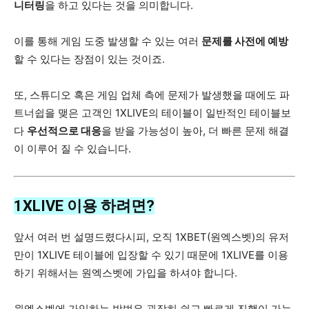
니터링
을 하고 있다는 것을 의미합니다.
이를 통해 게임 도중 발생할 수 있는 여러
문제를 사전에 예방
할 수 있다는 장점이 있는 것이죠.
또, 스튜디오 혹은 게임 업체 측에 문제가 발생했을 때에도 파
트너쉽을 맺은 고객인 1XLIVE의 테이블이 일반적인 테이블보
다
우선적으로 대응
을 받을 가능성이 높아, 더 빠른 문제 해결
이 이루어 질 수 있습니다.
1XLIVE 이용 하려면?
앞서 여러 번 설명드렸다시피, 오직 1XBET(원엑스벳)의 유저
만이 1XLIVE 테이블에 입장할 수 있기 때문에 1XLIVE를 이용
하기 위해서는 원엑스벳에 가입을 하셔야 합니다.
원엑스벳에 가입하는 방법은 굉장히 쉽고 빠르게 진행이 가능