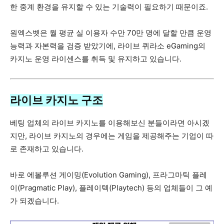
한 중계 환경을 유지할 수 있는 기술력이 필요하기 때문이죠.
원엑스벳은 월 평균 실 이용자 수만 70만 명에 달할 만큼 운영
능력과 자본력을 검증 받았기에, 라이브 퀴라소 eGaming의
카지노 운영 라이센스를 취득 및 유지하고 있습니다.
라이브 카지노 구조
베팅 업체의 라이브 카지노를 이용해보신 분들이라면 아시겠
지만, 라이브 카지노의 경우에는 게임을 제공해주는 기업이 따
로 존재하고 있습니다.
바로 에볼루션 게이밍(Evolution Gaming), 프라그마틱 플레
이(Pragmatic Play), 플레이텍(Playtech) 등의 업체들이 그 예
가 되겠습니다.