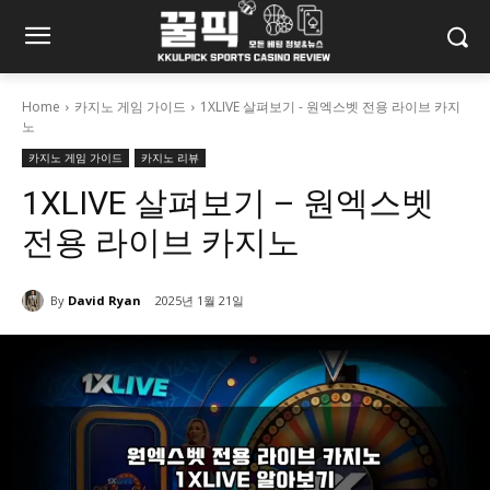
Home
카지노 게임 가이드
1XLIVE 살펴보기 - 원엑스벳 전용 라이브 카지
노
카지노 게임 가이드
카지노 리뷰
1XLIVE 살펴보기 – 원엑스벳
전용 라이브 카지노
By
David Ryan
2025년 1월 21일