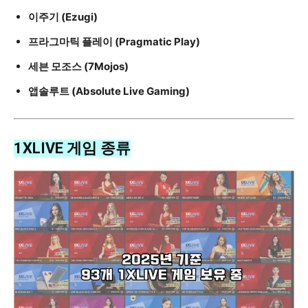
이주기 (Ezugi)
프라그마틱 플레이 (Pragmatic Play)
세븐 모조스 (7Mojos)
앱솔루트 (Absolute Live Gaming)
1XLIVE 게임 종류