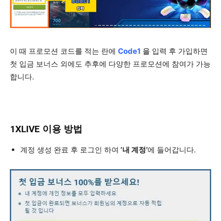
이 때 프로모션 코드를 적는 란에
Code1
을
입력 후 가입하면
첫 입금 보너스 외에도 추후에 다양한 프로모션에 참여가 가능
합니다.
1XLIVE 이용 방법
계정 생성 완료 후 로그인 하여
‘내 계정’
에 들어갑니다.