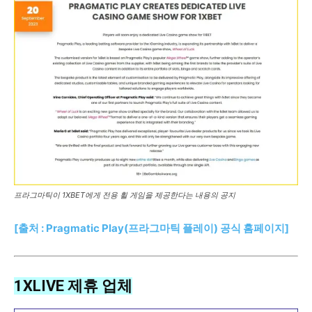
프라그마틱이 1XBET에게 전용 휠 게임을 제공한다는 내용의 공지
[출처 : Pragmatic Play(프라그마틱 플레이) 공식 홈페이지]
1XLIVE 제휴 업체