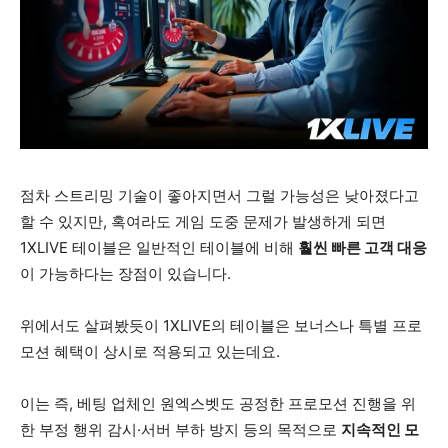
점차 스트리밍 기술이 좋아지면서 그럴 가능성은 낮아졌다고
할 수 있지만, 혹여라도 게임 도중 문제가 발생하게 되면
1XLIVE 테이블은 일반적인 테이블에 비해
훨씬 빠른 고객 대응
이 가능하다는 장점이 있습니다.
위에서도 살펴봤듯이 1XLIVE의 테이블은 보너스나 특별 프로
모션 혜택이 상시로 적용되고 있는데요.
이는 즉, 베팅 업체인 원엑스벳도 공정한 프로모션 진행을 위
한 부정 행위 감시·서버 부하 방지 등의 목적으로
지속적인 모