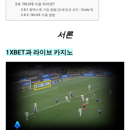
1XLIVE 이용 하려면?
원엑스벳 가입 방법 [프로모션 코드 : Code 1]
1XLIVE 이용 방법
서론
1XBET과 라이브 카지노