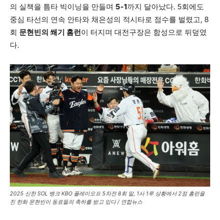
의 실책을 틈타 빅이닝을 만들며
5-1
까지 달아났다. 5회에도
중심 타선의 연속 안타와 채은성의 적시타로 점수를 벌렸고, 8
회
문현빈의 쐐기 홈런
이 터지며 대전구장은 함성으로 뒤덮였
다.
2025 신한 SOL 뱅크 KBO 플레이오프 5차전 8회 말, 1사 1루 상황에서 2점 홈런을
친 한화 문현빈이 동료들의 축하를 받고 있다 / 연합뉴스