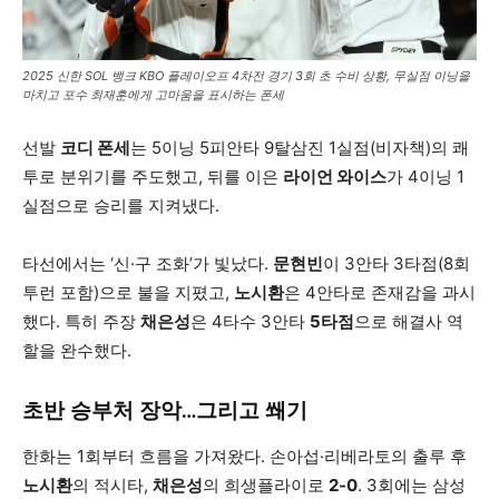
2025 신한 SOL 뱅크 KBO 플레이오프 4차전 경기 3회 초 수비 상황, 무실점 이닝을
마치고 포수 최재훈에게 고마움을 표시하는 폰세
선발
코디 폰세
는 5이닝 5피안타 9탈삼진 1실점(비자책)의 쾌
투로 분위기를 주도했고, 뒤를 이은
라이언 와이스
가 4이닝 1
실점으로 승리를 지켜냈다.
타선에서는 ‘신·구 조화’가 빛났다.
문현빈
이 3안타 3타점(8회
투런 포함)으로 불을 지폈고,
노시환
은 4안타로 존재감을 과시
했다. 특히 주장
채은성
은 4타수 3안타
5타점
으로 해결사 역
할을 완수했다.
초반 승부처 장악…그리고 쐐기
한화는 1회부터 흐름을 가져왔다. 손아섭·리베라토의 출루 후
노시환
의 적시타,
채은성
의 희생플라이로
2-0
. 3회에는 삼성