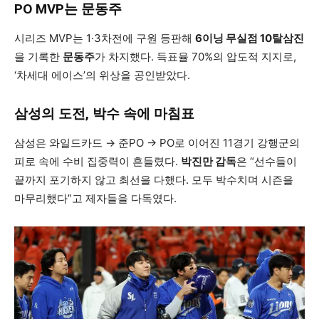
PO MVP는 문동주
시리즈 MVP는 1·3차전에 구원 등판해
6이닝 무실점 10탈삼진
을 기록한
문동주
가 차지했다. 득표율 70%의 압도적 지지로,
‘차세대 에이스’의 위상을 공인받았다.
삼성의 도전, 박수 속에 마침표
삼성은 와일드카드 → 준PO → PO로 이어진 11경기 강행군의
피로 속에 수비 집중력이 흔들렸다.
박진만 감독
은 “선수들이
끝까지 포기하지 않고 최선을 다했다. 모두 박수치며 시즌을
마무리했다”고 제자들을 다독였다.