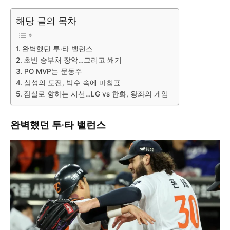
해당 글의 목차
완벽했던 투·타 밸런스
초반 승부처 장악…그리고 쐐기
PO MVP는 문동주
삼성의 도전, 박수 속에 마침표
잠실로 향하는 시선…LG vs 한화, 왕좌의 게임
완벽했던 투·타 밸런스