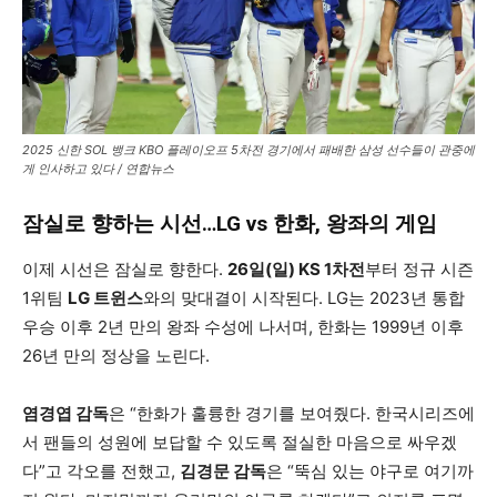
2025 신한 SOL 뱅크 KBO 플레이오프 5차전 경기에서 패배한 삼성 선수들이 관중에
게 인사하고 있다 / 연합뉴스
잠실로 향하는 시선…LG vs 한화, 왕좌의 게임
이제 시선은 잠실로 향한다.
26일(일) KS 1차전
부터 정규 시즌
1위팀
LG 트윈스
와의 맞대결이 시작된다. LG는 2023년 통합
우승 이후 2년 만의 왕좌 수성에 나서며, 한화는 1999년 이후
26년 만의 정상을 노린다.
염경엽 감독
은 “한화가 훌륭한 경기를 보여줬다. 한국시리즈에
서 팬들의 성원에 보답할 수 있도록 절실한 마음으로 싸우겠
다”고 각오를 전했고,
김경문 감독
은 “뚝심 있는 야구로 여기까