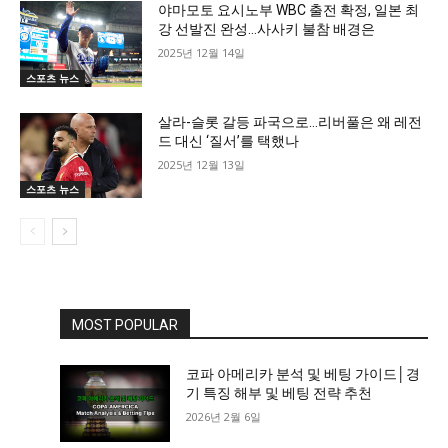
야마모토 요시노부 WBC 출전 확정, 일본 최
강 선발진 완성…사사키 불참 배경은
2025년 12월 14일
스포츠 뉴스
살라-슬롯 갈등 파국으로…리버풀은 왜 레전
드 대신 ‘질서’를 택했나
2025년 12월 13일
스포츠 뉴스
MOST POPULAR
코파 아메리카 분석 및 베팅 가이드│경
기 특징 해부 및 베팅 전략 추천
2026년 2월 6일