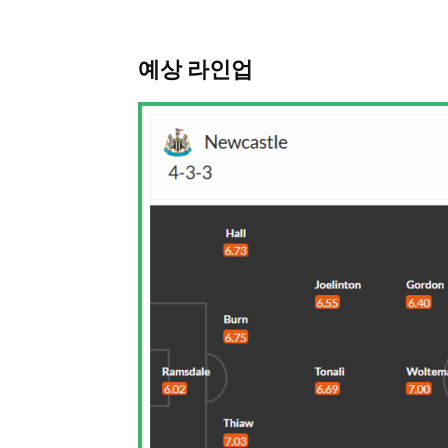
예상 라인업