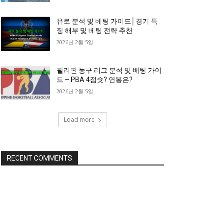
유로 분석 및 베팅 가이드│경기 특
징 해부 및 베팅 전략 추천
2026년 2월 5일
필리핀 농구 리그 분석 및 베팅 가이
드 – PBA 4점슛? 연봉은?
2026년 2월 5일
Load more
RECENT COMMENTS