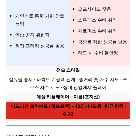
오프사이드 잦음
개인기를 통한 기회 창출
스루패스 수비 취약
능력
세트피스 수비 취약
역습 공격 위협적
공중볼 경합 성공률 낮음
직접 프리킥 성공률 높음
리드 시 수비 불안정
전술 스타일
점유율 중시 · 좌측으로 공격 전개 · 중거리 슛 자주 시도 · 크
로스 자주 시도 · 상대 진영에서 플레이
예상 키플레이어 – 이름(포지션)
아드리앵 트뤼페르 (레프트백) – 13경기 1도움 · 평균 평점 :
6.92