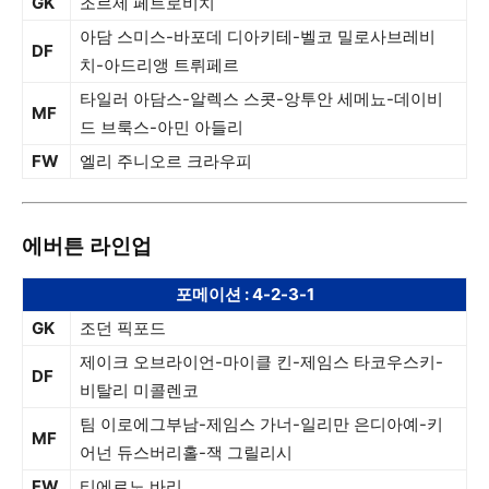
GK
조르제 페트로비치
아담 스미스-바포데 디아키테-벨코 밀로사브레비
DF
치-아드리앵 트뤼페르
타일러 아담스-알렉스 스콧-앙투안 세메뇨-데이비
MF
드 브룩스-아민 아들리
FW
엘리 주니오르 크라우피
에버튼 라인업
포메이션 : 4-2-3-1
GK
조던 픽포드
제이크 오브라이언-마이클 킨-제임스 타코우스키-
DF
비탈리 미콜렌코
팀 이로에그부남-제임스 가너-일리만 은디아예-키
MF
어넌 듀스버리홀-잭 그릴리시
FW
티에르노 바리