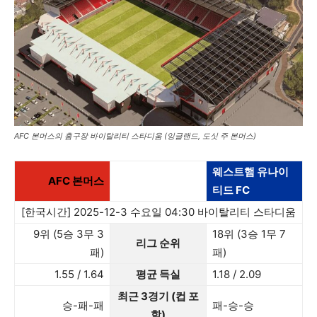
AFC 본머스의 홈구장 바이탈리티 스타디움 (잉글랜드, 도싯 주 본머스)
웨스트햄 유나이
AFC 본머스
티드 FC
[한국시간] 2025-12-3 수요일 04:30 바이탈리티 스타디움
9위 (5승 3무 3
18위 (3승 1무 7
리그 순위
패)
패)
1.55 / 1.64
평균 득실
1.18 / 2.09
최근 3경기 (컵 포
승-패-패
패-승-승
함)