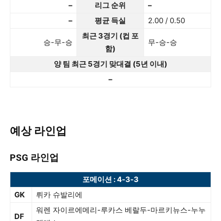
–
리그 순위
–
–
평균 득실
2.00 / 0.50
최근 3경기 (컵 포
승-무-승
무-승-승
함)
양 팀 최근 5경기 맞대결 (5년 이내)
–
예상 라인업
PSG 라인업
포메이션 : 4-3-3
GK
뤼카 슈발리에
워렌 자이르에메리-루카스 베랄두-마르키뉴스-누누
DF