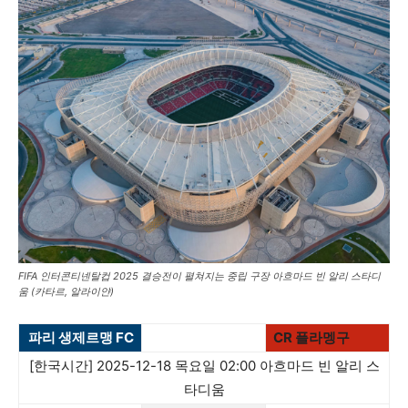
FIFA 인터콘티넨탈컵 2025 결승전이 펼쳐지는 중립 구장 아흐마드 빈 알리 스타디
움 (카타르, 알라이얀)
파리 생제르맹 FC
CR 플라멩구
[한국시간] 2025-12-18 목요일 02:00 아흐마드 빈 알리 스
타디움