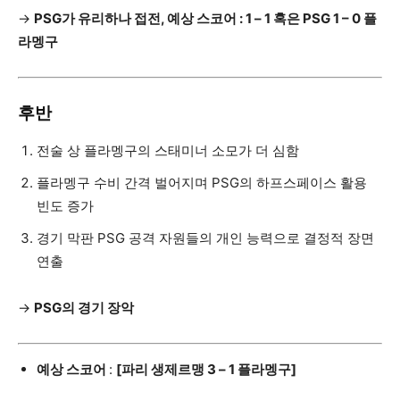
→
PSG가 유리하나 접전, 예상 스코어 : 1 – 1 혹은 PSG 1 – 0 플
라멩구
후반
전술 상 플라멩구의 스태미너 소모가 더 심함
플라멩구 수비 간격 벌어지며 PSG의 하프스페이스 활용
빈도 증가
경기 막판 PSG 공격 자원들의 개인 능력으로 결정적 장면
연출
→
PSG의 경기 장악
예상 스코어
:
[파리 생제르맹
3 – 1 플라멩구]