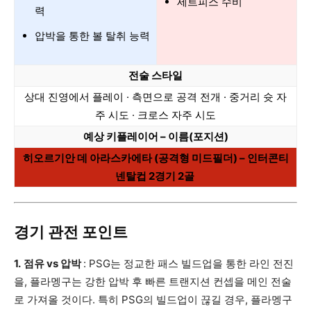
세트피스 수비
력
압박을 통한 볼 탈취 능력
전술 스타일
상대 진영에서 플레이 · 측면으로 공격 전개 · 중거리 슛 자
주 시도 · 크로스 자주 시도
예상 키플레이어 – 이름(포지션)
히오르기안 데 아라스카에타 (공격형 미드필더) – 인터콘티
넨탈컵 2경기 2골
경기 관전 포인트
1.
점유 vs 압박
: PSG는 정교한 패스 빌드업을 통한 라인 전진
을, 플라멩구는 강한 압박 후 빠른 트랜지션 컨셉을 메인 전술
로 가져올 것이다. 특히 PSG의 빌드업이 끊길 경우, 플라멩구