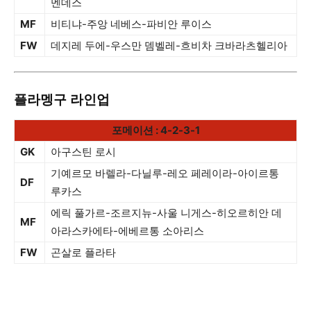
멘데스
MF
비티냐-주앙 네베스-파비안 루이스
FW
데지레 두에-우스만 뎀벨레-흐비차 크바라츠헬리아
플라멩구 라인업
포메이션 : 4-2-3-1
GK
아구스틴 로시
기예르모 바렐라-다닐루-레오 페레이라-아이르통
DF
루카스
에릭 풀가르-조르지뉴-사울 니게스-히오르히안 데
MF
아라스카에타-에베르통 소아리스
FW
곤살로 플라타