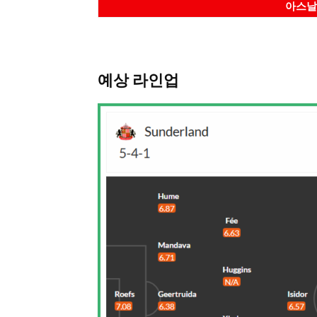
아스날 
예상 라인업