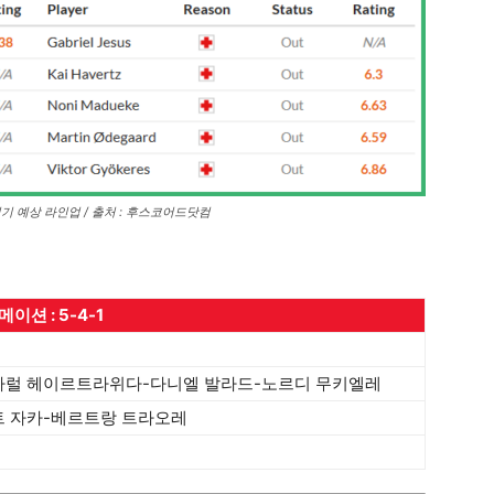
 경기 예상 라인업 / 출처 : 후스코어드닷컴
메이션 : 5-4-1
하럴 헤이르트라위다-다니엘 발라드-노르디 무키엘레
트 자카-베르트랑 트라오레