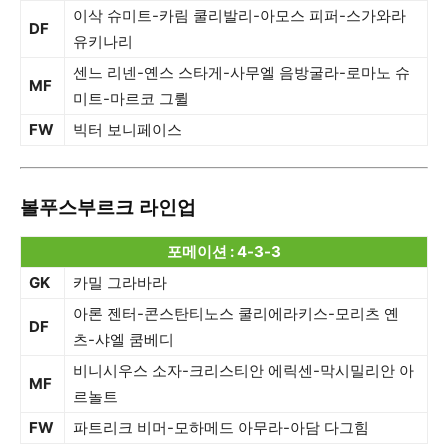
이삭 슈미트-카림 쿨리발리-아모스 피퍼-스가와라
DF
유키나리
센느 리넨-옌스 스타게-사무엘 음방굴라-로마노 슈
MF
미트-마르코 그륄
FW
빅터 보니페이스
볼푸스부르크 라인업
포메이션 : 4-3-3
GK
카밀 그라바라
아론 젠터-콘스탄티노스 쿨리에라키스-모리츠 옌
DF
츠-샤엘 쿰베디
비니시우스 소자-크리스티안 에릭센-막시밀리안 아
MF
르놀트
FW
파트리크 비머-모하메드 아무라-아담 다그힘