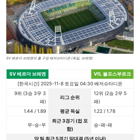
SV 베르더 브레멘의 홈 구장 베저슈타디온 (독일, 브레멘)
SV 베르더 브레멘
VfL 볼프스부르크
[한국시간] 2025-11-8 토요일 04:30 베저슈타디온
9위 (3승 3무 3
12위 (2승 2무 5
리그 순위
패)
패)
1.44 / 1.89
평균 득실
1.22 / 1.78
최근 3경기 (컵 포
무-승-무
승-패-패
함)
양 팀 최근 5경기 맞대결 (5년 이내)