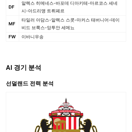
알렉스 히메네스-바포데 디아키테-마르코스 세네
DF
시-아드리앵 트뤼페르
타일러 아담스-알렉스 스콧-마커스 태버니어-데이
MF
비드 브룩스-앙투안 세메뇨
FW
이바니우송
AI 경기 분석
선덜랜드 전력 분석