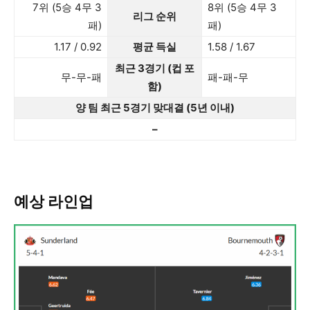
7위 (5승 4무 3
8위 (5승 4무 3
리그 순위
패)
패)
1.17 / 0.92
평균 득실
1.58 / 1.67
최근 3경기 (컵 포
무-무-패
패-패-무
함)
양 팀 최근 5경기 맞대결 (5년 이내)
–
예상 라인업