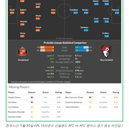
한국시간 11월 30일 EPL 13라운드 선덜랜드 AFC vs AFC 본머스 경기 예상 라인업 /