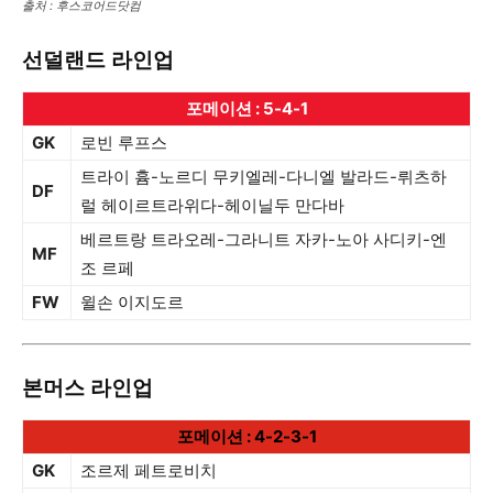
출처 : 후스코어드닷컴
선덜랜드 라인업
포메이션 : 5-4-1
GK
로빈 루프스
트라이 흄-노르디 무키엘레-다니엘 발라드-뤼츠하
DF
럴 헤이르트라위다-헤이닐두 만다바
베르트랑 트라오레-그라니트 자카-노아 사디키-엔
MF
조 르페
FW
윌손 이지도르
본머스 라인업
포메이션 : 4-2-3-1
GK
조르제 페트로비치