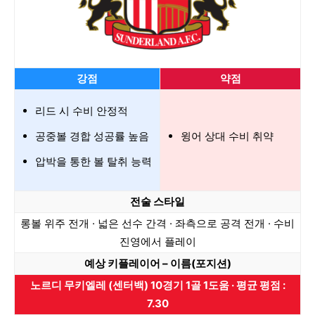
강점
약점
리드 시 수비 안정적
공중볼 경합 성공률 높음
윙어 상대 수비 취약
압박을 통한 볼 탈취 능력
전술 스타일
롱볼 위주 전개 · 넓은 선수 간격 · 좌측으로 공격 전개 · 수비
진영에서 플레이
예상 키플레이어 – 이름(포지션)
노르디 무키엘레 (센터백) 10경기 1골 1도움 · 평균 평점 :
7.30