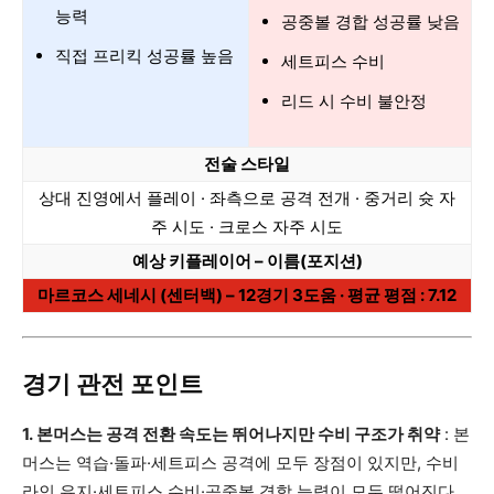
능력
공중볼 경합 성공률 낮음
직접 프리킥 성공률 높음
세트피스 수비
리드 시 수비 불안정
전술 스타일
상대 진영에서 플레이 · 좌측으로 공격 전개 · 중거리 슛 자
주 시도 · 크로스 자주 시도
예상 키플레이어 – 이름(포지션)
마르코스 세네시 (센터백) – 12경기 3도움 · 평균 평점 : 7.12
경기 관전 포인트
1. 본머스는 공격 전환 속도는 뛰어나지만 수비 구조가 취약
: 본
머스는 역습·돌파·세트피스 공격에 모두 장점이 있지만, 수비
라인 유지·세트피스 수비·공중볼 경합 능력이 모두 떨어진다.