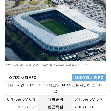
스완지 시티 AFC의 홈 구장 스완지닷컴 스타디움 (영국 웨일스, 스완지)
스완지 시티 AFC
맨체스터 시티 FC
[한국시간] 2025-10-30 목요일 04:45 스완지닷컴 스타디
움
0위 (0승 0무 0패)
대회 순위
0위 (0승 0무 0패)
2.33 / 1.33
평균 득실
2.00 / 0.00