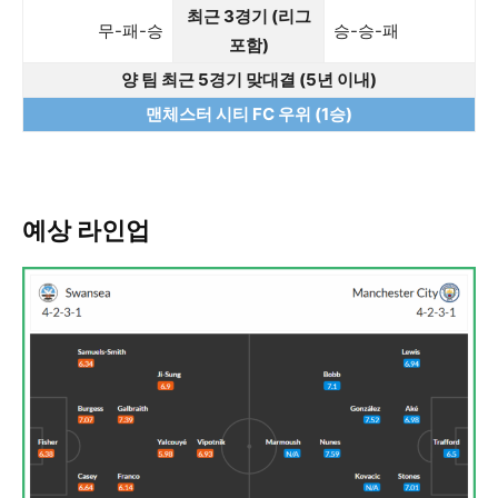
최근 3경기 (리그
무-패-승
승-승-패
포함)
양 팀 최근 5경기 맞대결 (5년 이내)
맨체스터 시티 FC 우위 (1승)
예상 라인업