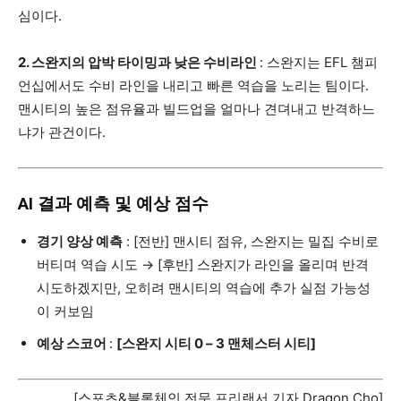
심이다.
2. 스완지의 압박 타이밍과 낮은 수비라인
: 스완지는 EFL 챔피
언십에서도 수비 라인을 내리고 빠른 역습을 노리는 팀이다.
맨시티의 높은 점유율과 빌드업을 얼마나 견뎌내고 반격하느
냐가 관건이다.
AI 결과 예측 및 예상 점수
경기 양상 예측
: [전반] 맨시티 점유, 스완지는 밀집 수비로
버티며 역습 시도 → [후반] 스완지가 라인을 올리며 반격
시도하겠지만, 오히려 맨시티의 역습에 추가 실점 가능성
이 커보임
예상 스코어
:
[스완지 시티 0
– 3 맨체스터 시티]
[스포츠&블록체인 전문 프리랜서 기자 Dragon Cho]