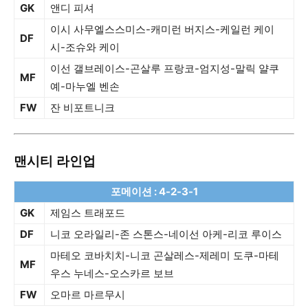
GK
앤디 피셔
이시 사무엘스스미스-캐미런 버지스-케일런 케이
DF
시-조슈와 케이
이선 갤브레이스-곤살루 프랑코-엄지성-말릭 얄쿠
MF
예-마누엘 벤손
FW
잔 비포트니크
맨시티 라인업
포메이션 : 4-2-3-1
GK
제임스 트래포드
DF
니코 오라일리-존 스톤스-네이선 아케-리코 루이스
마테오 코바치치-니코 곤살레스-제레미 도쿠-마테
MF
우스 누네스-오스카르 보브
FW
오마르 마르무시