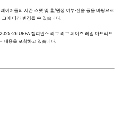
플레이어들의 시즌 스탯 및 홈/원정 여부·전술 등을 바탕으로
 그에 따라 변경될 수 있습니다.
2025-26 UEFA 챔피언스 리그 리그 페이즈 레알 마드리드
는 내용을 포함하고 있습니다.