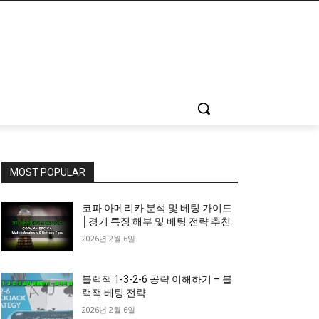
MOST POPULAR
코파 아메리카 분석 및 베팅 가이드
│경기 특징 해부 및 베팅 전략 추천
2026년 2월 6일
블랙잭 1-3-2-6 공략 이해하기 – 블
랙잭 베팅 전략
2026년 2월 6일