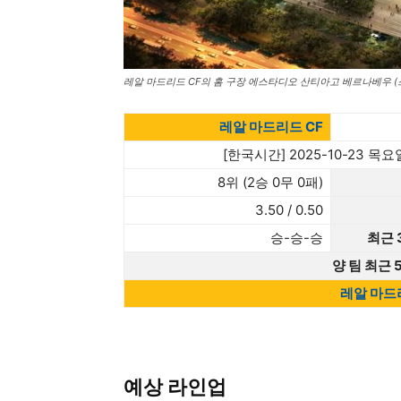
레알 마드리드 CF의 홈 구장 에스타디오 산티아고 베르나베우 (
레알 마드리드 CF
[한국시간] 2025-10-23 
8위 (2승 0무 0패)
3.50 / 0.50
승-승-승
최근 
양 팀 최근 
레알 마드리
예상 라인업