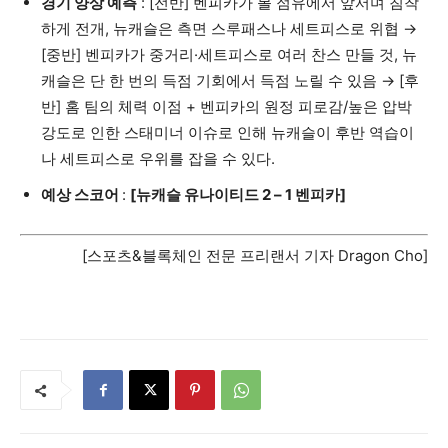
경기 양상 예측
: [전반] 벤피카가 볼 점유에서 앞서며 침착
하게 전개, 뉴캐슬은 측면 스루패스나 세트피스로 위협 →
[중반] 벤피카가 중거리·세트피스로 여러 찬스 만들 것, 뉴
캐슬은 단 한 번의 득점 기회에서 득점 노릴 수 있음 → [후
반] 홈 팀의 체력 이점 + 벤피카의 원정 피로감/높은 압박
강도로 인한 스태미너 이슈로 인해 뉴캐슬이 후반 역습이
나 세트피스로 우위를 잡을 수 있다.
예상 스코어
:
[뉴캐슬 유나이티드 2
– 1 벤피카]
[스포츠&블록체인 전문 프리랜서 기자 Dragon Cho]