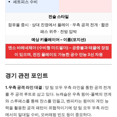
세트피스 수비
전술 스타일
점유율 중시 · 상대 진영에서 플레이 · 우측 공격 전개 · 짧은
패스 위주 · 전방 압박
예상 키플레이어 – 이름(포지션)
엔소 바레네체아 (수비형 미드필더) – 공중볼과 태클에 장점
이 있으며, 전진 플레이도 가능한 공수 만능 3선 자원
경기 관전 포인트
1. 우측 공격 라인 대결
: 양 팀 모두 우측 라인을 통한 공격 전개
를 주 공격 루트로 삼고 있다. 뉴캐슬은 우측 윙어-풀백의 연계
와 스루패스를 통해 찬스를 만들고, 벤피카는 윙어의 개인 능
력을 활용한 공격 패턴이 위협적이기에 양 팀 모두 우측 라인
에서의 일대일 수비, 오버래핑 빈도 등이 중요하다.