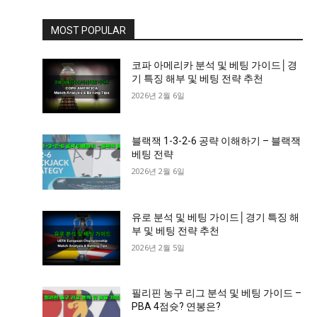
MOST POPULAR
코파 아메리카 분석 및 베팅 가이드│경
기 특징 해부 및 베팅 전략 추천
2026년 2월 6일
블랙잭 1-3-2-6 공략 이해하기 – 블랙잭
베팅 전략
2026년 2월 6일
유로 분석 및 베팅 가이드│경기 특징 해
부 및 베팅 전략 추천
2026년 2월 5일
필리핀 농구 리그 분석 및 베팅 가이드 –
PBA 4점슛? 연봉은?