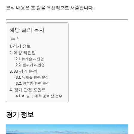
분석 내용은 홈 팀을 우선적으로 서술합니다.
해당 글의 목차
경기 정보
예상 라인업
뉴캐슬 라인업
벤피카 라인업
AI 경기 분석
뉴캐슬 전력 분석
벤피카 전력 분석
경기 관전 포인트
AI 결과 예측 및 예상 점수
경기 정보