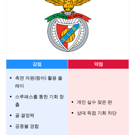
강점
약점
측면 자원(윙어) 활용 플
레이
스루패스를 통한 기회 창
개인 실수 잦은 편
출
상대 득점 기회 차단
골 결정력
공중볼 경합