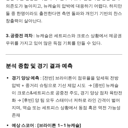
의존도가 높아지고, 뉴캐슬의 압박에 대응하기 어렵다. 하지만
둘 중 한명이라도 출전한다면 측면 돌파와 개인기 기반의 찬스
창출력이 살아난다.
3. 공중전 격차
: 뉴캐슬은 세트피스와 크로스 상황에서 제공권
우위를 가지고 있어 많은 득점 기회를 만들 수 있다.
분석 종합 및 경기 결과 예측
경기 양상 예측
: [전반] 브라이튼이 점유율을 앞세워 전방
압박 + 중거리 슈팅으로 기선 제압 시도 → [중반] 뉴캐슬
이 크로스&세트피스로 공중전 주도, 경기 양상 점차 육탄전
화 → [후반] 양 팀 모두 스태미너 저하로 라인 간격이 벌어
지며, 역습 또는 세트피스 상황에서 동점 혹은 역전 가능성
존재
예상 스코어
:
[브라이튼
1 – 1 뉴캐슬]