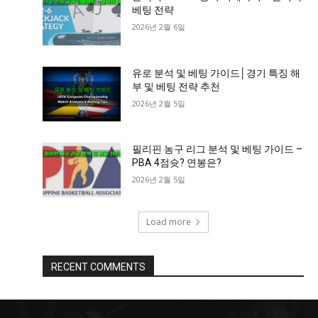
베팅 전략
2026년 2월 6일
유로 분석 및 베팅 가이드│경기 특징 해
부 및 베팅 전략 추천
2026년 2월 5일
필리핀 농구 리그 분석 및 베팅 가이드 –
PBA 4점슛? 연봉은?
2026년 2월 5일
Load more
RECENT COMMENTS