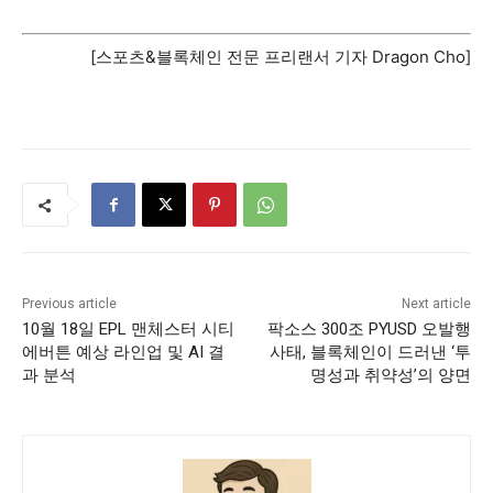
[스포츠&블록체인 전문 프리랜서 기자 Dragon Cho]
Previous article
Next article
10월 18일 EPL 맨체스터 시티
팍소스 300조 PYUSD 오발행
에버튼 예상 라인업 및 AI 결
사태, 블록체인이 드러낸 ‘투
과 분석
명성과 취약성’의 양면