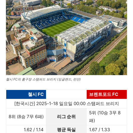
첼시 FC의 홈구장 스탬퍼드 브리지 (잉글랜드, 런던)
첼시 FC
브렌트포드 FC
[한국시간] 2025-1-18 일요일 00:00 스탬퍼드 브리지
5위 (10승 3무 8
8위 (8승 7무 6패)
리그 순위
패)
1.62 / 1.14
평균 득실
1.67 / 1.33