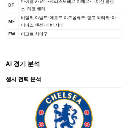
마이클 카요데-크리스토페르 아예르-네이선 콜린
DF
스-리코 헨리
비탈리 야넬트-예호르 야르몰류크-당고 와타라-마
MF
티아스 옌센-케빈 샤데
FW
이고르 치아구
AI 경기 분석
첼시 전력 분석