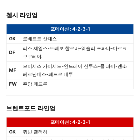
첼시 라인업
포메이션 : 4-2-3-1
GK
로베르트 산체스
리스 제임스-트레보 찰로바-웨슬리 포파나-마르크
DF
쿠쿠레야
모이세스 카이세도-안드레이 산투스-콜 파머-엔소
MF
페르난데스-페드로 네투
FW
주앙 페드루
브렌트포드 라인업
포메이션 : 4-2-3-1
GK
퀴빈 켈러허