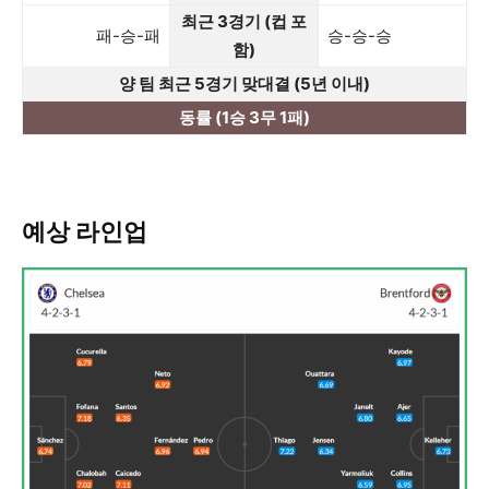
최근 3경기 (컵 포
패-승-패
승-승-승
함)
양 팀 최근 5경기 맞대결 (5년 이내)
동률 (1승 3무 1패)
예상 라인업