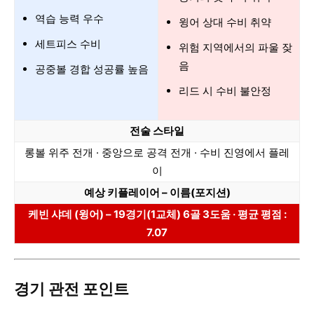
역습 능력 우수
윙어 상대 수비 취약
세트피스 수비
위험 지역에서의 파울 잦
음
공중볼 경합 성공률 높음
리드 시 수비 불안정
전술 스타일
롱볼 위주 전개 · 중앙으로 공격 전개 · 수비 진영에서 플레
이
예상 키플레이어 – 이름(포지션)
케빈 샤데 (윙어) – 19경기(1교체) 6골 3도움 · 평균 평점 :
7.07
경기 관전 포인트