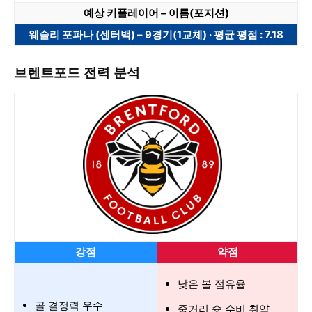
예상 키플레이어 – 이름(포지션)
웨슬리 포파나 (센터백) – 9경기(1교체) · 평균 평점 : 7.18
브렌트포드 전력 분석
강점
약점
낮은 볼 점유율
골 결정력 우수
중거리 슛 수비 취약