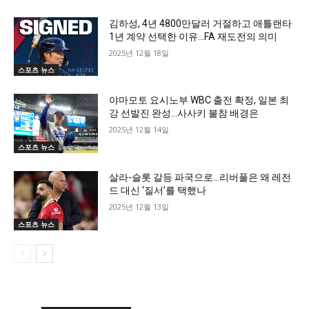
김하성, 4년 4800만달러 거절하고 애틀랜타
1년 계약 선택한 이유…FA 재도전의 의미
2025년 12월 18일
스포츠 뉴스
야마모토 요시노부 WBC 출전 확정, 일본 최
강 선발진 완성…사사키 불참 배경은
2025년 12월 14일
스포츠 뉴스
살라-슬롯 갈등 파국으로…리버풀은 왜 레전
드 대신 ‘질서’를 택했나
2025년 12월 13일
스포츠 뉴스