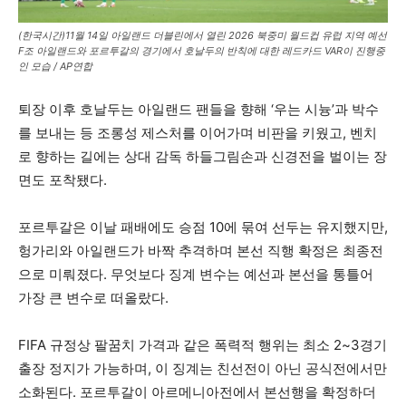
(한국시간)11월 14일 아일랜드 더블린에서 열린 2026 북중미 월드컵 유럽 지역 예선
F조 아일랜드와 포르투갈의 경기에서 호날두의 반칙에 대한 레드카드 VAR이 진행중
인 모습 / AP연합
퇴장 이후 호날두는 아일랜드 팬들을 향해 ‘우는 시늉’과 박수
를 보내는 등 조롱성 제스처를 이어가며 비판을 키웠고, 벤치
로 향하는 길에는 상대 감독 하들그림손과 신경전을 벌이는 장
면도 포착됐다.
포르투갈은 이날 패배에도 승점 10에 묶여 선두는 유지했지만,
헝가리와 아일랜드가 바짝 추격하며 본선 직행 확정은 최종전
으로 미뤄졌다. 무엇보다 징계 변수는 예선과 본선을 통틀어
가장 큰 변수로 떠올랐다.
FIFA 규정상 팔꿈치 가격과 같은 폭력적 행위는 최소 2~3경기
출장 정지가 가능하며, 이 징계는 친선전이 아닌 공식전에서만
소화된다. 포르투갈이 아르메니아전에서 본선행을 확정하더