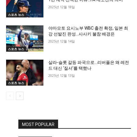
2025년 12월 18일
스포츠 뉴스
야마모토 요시노부 WBC 출전 확정, 일본 최
강 선발진 완성…사사키 불참 배경은
2025년 12월 14일
스포츠 뉴스
살라-슬롯 갈등 파국으로…리버풀은 왜 레전
드 대신 ‘질서’를 택했나
2025년 12월 13일
스포츠 뉴스
MOST POPULAR