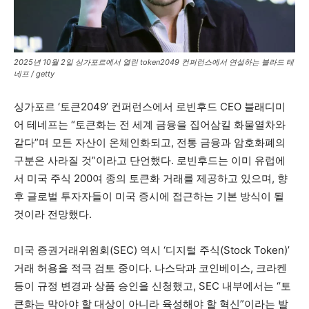
2025년 10월 2일 싱가포르에서 열린 token2049 컨퍼런스에서 연설하는 블라드 테
네프 / getty
싱가포르 ‘토큰2049’ 컨퍼런스에서 로빈후드 CEO 블래디미
어 테네프는 “토큰화는 전 세계 금융을 집어삼킬 화물열차와
같다”며 모든 자산이 온체인화되고, 전통 금융과 암호화폐의
구분은 사라질 것”이라고 단언했다. 로빈후드는 이미 유럽에
서 미국 주식 200여 종의 토큰화 거래를 제공하고 있으며, 향
후 글로벌 투자자들이 미국 증시에 접근하는 기본 방식이 될
것이라 전망했다.
미국 증권거래위원회(SEC) 역시 ‘디지털 주식(Stock Token)’
거래 허용을 적극 검토 중이다. 나스닥과 코인베이스, 크라켄
등이 규정 변경과 상품 승인을 신청했고, SEC 내부에서는 “토
큰화는 막아야 할 대상이 아니라 육성해야 할 혁신”이라는 발