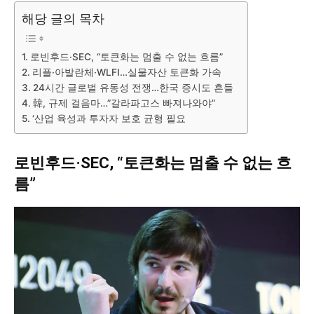
해당 글의 목차
로빈후드·SEC, “토큰화는 멈출 수 없는 흐름”
리플·아발란체·WLFI…실물자산 토큰화 가속
24시간 글로벌 유동성 전쟁…한국 증시도 흔들
韓, 규제 걸음마…”갈라파고스 빠져나와야”
‘산업 육성과 투자자 보호 균형 필요
로빈후드·SEC, “토큰화는 멈출 수 없는 흐
름”