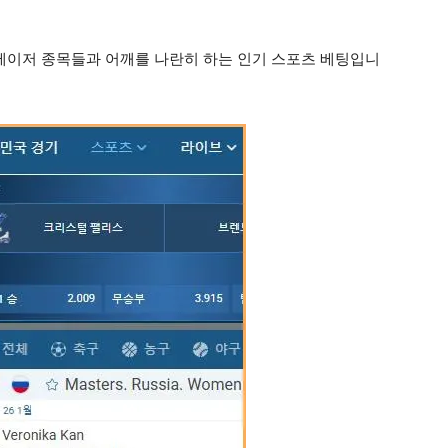
 메이저 종목들과 어깨를 나란히 하는 인기 스포츠 베팅입니