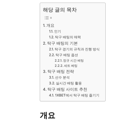
해당 글의 목차
개요
인기
탁구 배팅의 매력
탁구 배팅의 기본
탁구 경기의 규칙과 진행 방식
탁구 배팅 옵션
정규 시간 베팅
세트 베팅
탁구 배팅 전략
선수 분석
실시간 배팅 활용
탁구 배팅 사이트 추천
1XBET에서 탁구 배팅 즐기기
개요