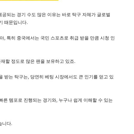
제공되는 경기 수도 많은 이유는 바로 탁구 자체가 글로벌
기 때문입니다.
아, 특히 중국에서는 국민 스포츠로 취급 받을 만큼 시청 인
존재할 정도로 많은 팬을 보유하고 있죠.
 받는 탁구는, 당연히 베팅 시장에서도 큰 인기를 얻고 있
 빠른 템포로 진행되는 경기와, 누구나 쉽게 이해할 수 있는
습니다.