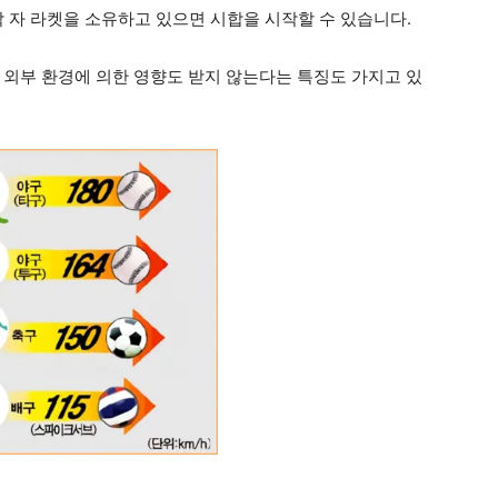
 각 자 라켓을 소유하고 있으면 시합을 시작할 수 있습니다.
 외부 환경에 의한 영향도 받지 않는다는 특징도 가지고 있