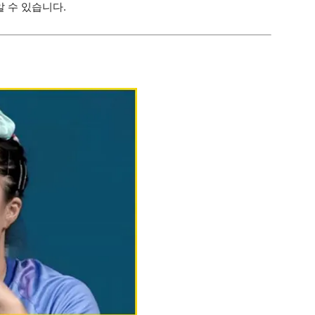
알 수 있습니다.