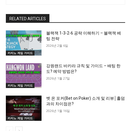
RELATED ARTICLES
블랙잭 1-3-2-6 공략 이해하기 – 블랙잭 베
팅 전략
2026년 2월 6일
카지노 게임 가이드
강원랜드 바카라 규칙 및 가이드 – 배팅 한
도? 예약 방법은?
2026년 1월 27일
카지노 게임 가이드
벳 온 포커(Bet on Poker) 소개 및 리뷰│홀덤
과의 차이점은?
2026년 1월 16일
카지노 게임 가이드