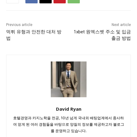
Previous article
Next article
먹튀 유형과 안전한 대처 방
1xbet 원엑스벳 주소 및 입금
법
출금 방법
David Ryan
호텔경영과 카지노학을 전공, 10년 넘게 국내외 배팅업계에서 종사하
여 얻게 된 여러 경험들을 바탕으로 양질의 정보를 제공하고자 블로그
를 운영하고 있습니다.