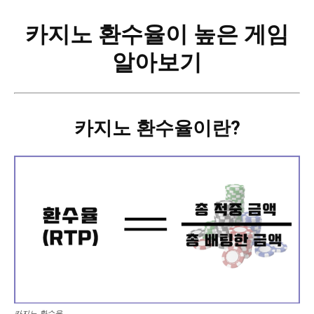
카지노 환수율이 높은 게임
알아보기
카지노 환수율이란?
카지노 환수율