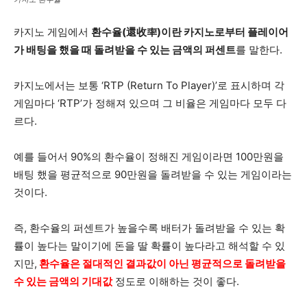
카지노 게임에서
환수율(還收率)이란 카지노로부터 플레이어
가 배팅을 했을 때 돌려받을 수 있는 금액의 퍼센트
를 말한다.
카지노에서는 보통 ‘RTP (Return To Player)’로 표시하며 각
게임마다 ‘RTP’가 정해져 있으며 그 비율은 게임마다 모두 다
르다.
예를 들어서 90%의 환수율이 정해진 게임이라면 100만원을
배팅 했을 평균적으로 90만원을 돌려받을 수 있는 게임이라는
것이다.
즉, 환수율의 퍼센트가 높을수록 배터가 돌려받을 수 있는 확
률이 높다는 말이기에 돈을 딸 확률이 높다라고 해석할 수 있
지만,
환수율은 절대적인 결과값이 아닌 평균적으로 돌려받을
수 있는 금액의 기대값
정도로 이해하는 것이 좋다.