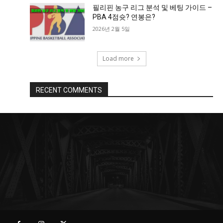
필리핀 농구 리그 분석 및 베팅 가이드 –
PBA 4점슛? 연봉은?
2026년 2월 5일
Load more
RECENT COMMENTS