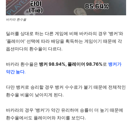
바카라 환수율
딜러를 상대로 하는 다른 게임에 비해 바카라의 경우 ‘뱅커’와
‘플레이어’ 선택에 따라 배당을 획득하는 게임이기 때문에 각
옵션마다의 환수율이 다르다.
바카라 환수율은
뱅커 98.94%, 플레이어 98.76%
로
뱅커
가
약간 높다
.
다만 뱅커로 승리할 경우 뱅커 수수료가 붙기 때문에 전체적인
환수율 비율이 낮아지게 된다.
바카라의 경우 ‘뱅커’가 약간 유리하며 승률이 더 높기 때문에
환수율에서도 플레이어와 차이를 보인다.