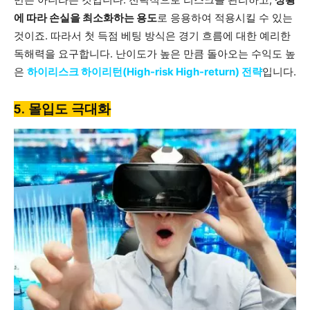
에 따라 손실을 최소화하는 용도
로 응용하여 적용시킬 수 있는
것이죠. 따라서 첫 득점 베팅 방식은 경기 흐름에 대한 예리한
독해력을 요구합니다. 난이도가 높은 만큼 돌아오는 수익도 높
은
하이리스크 하이리턴(High-risk High-return) 전략
입니다.
5. 몰입도 극대화