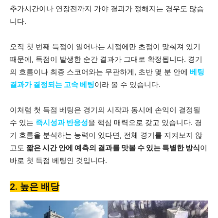
추가시간이나 연장전까지 가야 결과가 정해지는 경우도 많습
니다.
오직 첫 번째 득점이 일어나는 시점에만 초점이 맞춰져 있기
때문에, 득점이 발생한 순간 결과가 그대로 확정됩니다. 경기
의 흐름이나 최종 스코어와는 무관하게, 초반 몇 분 안에
베팅
결과가 결정되는 고속 베팅
이라 볼 수 있습니다.
이처럼 첫 득점 베팅은 경기의 시작과 동시에 손익이 결정될
수 있는
즉시성과 반응성
을 핵심 매력으로 갖고 있습니다. 경
기 흐름을 분석하는 능력이 있다면, 전체 경기를 지켜보지 않
고도
짧은 시간 안에 예측의 결과를 맛볼 수 있는 특별한 방식
이
바로 첫 득점 베팅인 것입니다.
2. 높은 배당