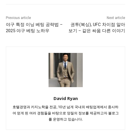
Previous article
Next article
야구 특정 이닝 베팅 공략법 –
권투(복싱), UFC 차이점 알아
2025 야구 베팅 노하우
보기 – 같은 싸움 다른 이야기
David Ryan
호텔경영과 카지노학을 전공, 10년 넘게 국내외 배팅업계에서 종사하
여 얻게 된 여러 경험들을 바탕으로 양질의 정보를 제공하고자 블로그
를 운영하고 있습니다.