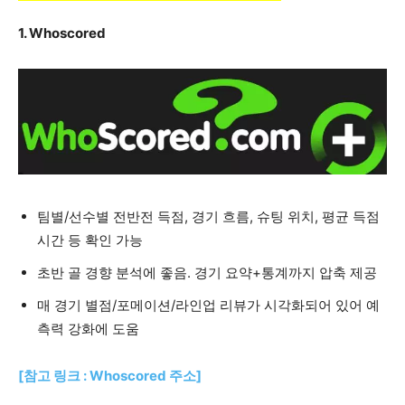
1. Whoscored
팀별/선수별 전반전 득점, 경기 흐름, 슈팅 위치, 평균 득점
시간 등 확인 가능
초반 골 경향 분석에 좋음. 경기 요약+통계까지 압축 제공
매 경기 별점/포메이션/라인업 리뷰가 시각화되어 있어 예
측력 강화에 도움
[참고 링크 : Whoscored 주소]