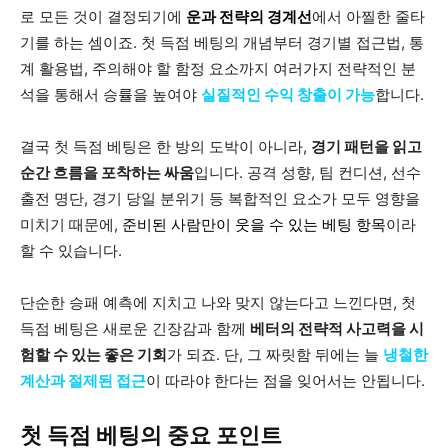
로 모든 것이 결정되기에
운과 전략의 경계선
에서 아찔한 줄타
기를 하는 셈이죠. 첫 득점 베팅의 개념부터 경기별 접근법, 통
계 활용법, 주의해야 할 함정 요소까지 여러가지 전략적인 분
석을 통해서 승률을 높여야
실질적인 수익 창출이 가능
합니다.
결국 첫 득점 베팅은 한 방의 도박이 아니라,
경기 패턴을 읽고
순간 흐름을 포착하는 싸움
입니다. 공격 성향, 팀 컨디션, 선수
출전 명단, 경기 당일 분위기 등 복합적인 요소가 모두 영향을
미치기 때문에,
준비된 사람만이 웃을 수 있는 베팅 항목
이라
할 수 있습니다.
단순한 승패 예측에 지치고 나와 맞지 않는다고 느낀다면, 첫
득점 베팅은 새로운 긴장감과 함께
베터의 전략적 사고력을 시
험할 수 있는 좋은 기회
가 되죠. 단, 그 짜릿함 뒤에는 늘
냉철한
계산과 절제된 접근
이 따라야 한다는 점을 잊어서는 안됩니다.
첫 득점 베팅의 중요 포인트