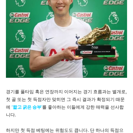
경기를 풀타임 혹은 연장까지 이어지는 경기 흐름과는 별개로,
첫 골 또는 첫 득점자만 맞히면 그 즉시 결과가 확정되기 때문
에
‘짧고 굵은 승부’
를 좋아하는 이들에게 강한 매력을 선사합
니다.
하지만 첫 득점 베팅에는 위험도도 큽니다. 단 하나의 득점으