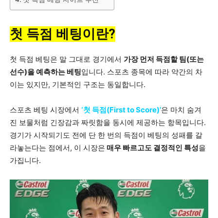
첫 득점 베팅이란?
첫 득점 베팅은 말 그대로 경기에서
가장 먼저 득점할 팀(또는
선수)을 예측하는 베팅
입니다. 스포츠 종목에 따라 약간의 차
이는 있지만, 기본적인 구조는 동일합니다.
스포츠 베팅 시장에서
‘첫 득점(First to Score)’
은 마치 숨겨
진 보물처럼 긴장감과 짜릿함을 동시에 제공하는 항목입니다.
경기가 시작되기도 전에 단 한 번의 득점이 베팅의 성패를 갈
라놓는다는 점에서, 이 시장은
매우 빠르고도 결정적인 특성
을
가집니다.