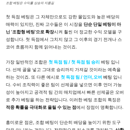
조합 베팅은 수익률 상승의 지름길
첫 득점 베팅은 그 자체만으로도 강한 몰입도와 높은 배당의
매력이 있지만, 진짜 고수들은 이 시장을
단순 단일 베팅이 아
닌 ‘조합형 베팅’으로 확장
시켜 훨씬 더 정교한 수익 모델을 구
성합니다. 첫 득점에서 그치지 않고 그 이후의 경기 전개나 스
코어 흐름까지 함께 읽어내는 것이죠.
가장 일반적인 조합은
첫 득점 팀 / 첫 득점 팀 승리
베팅 입니
다. 선제 골을 넣고 그대로 승리까지 가져갈 것이라는 예측을
하는 것이죠. 또 다른 예시로
첫 득점 팀 / 언더,오버
베팅
입니
다. 수비 조직력이 좋은 팀이 선제골을 넣으면 이후 언더 가능
성이 높아지고 공격적 팀 간의 매치업에서 빠른 선제골은 오버
로 추가 베팅을 하는 전략입니다. 이러한 베팅 조합의 특징은
적중 확률을 극대화로 올릴 수 있는 점
에서 장점이 명확합니다.
흥미로운 점은, 조합 베팅이 단순히 배당을 높이기 위한 도구
만은 아니라는 것입니다. 전략적으로 리스크를 관리하고,
상황