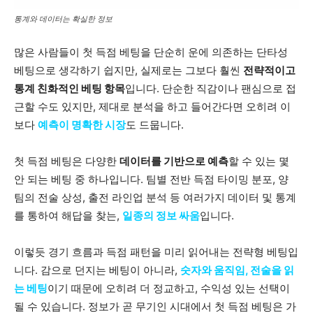
통계와 데이터는 확실한 정보
많은 사람들이 첫 득점 베팅을 단순히 운에 의존하는 단타성
베팅으로 생각하기 쉽지만, 실제로는 그보다 훨씬
전략적이고
통계 친화적인 베팅 항목
입니다. 단순한 직감이나 팬심으로 접
근할 수도 있지만, 제대로 분석을 하고 들어간다면 오히려 이
보다
예측이 명확한 시장
도 드뭅니다.
첫 득점 베팅은 다양한
데이터를 기반으로 예측
할 수 있는 몇
안 되는 베팅 중 하나입니다. 팀별 전반 득점 타이밍 분포, 양
팀의 전술 상성, 출전 라인업 분석 등 여러가지 데이터 및 통계
를 통하여 해답을 찾는,
일종의 정보 싸움
입니다.
이렇듯 경기 흐름과 득점 패턴을 미리 읽어내는 전략형 베팅입
니다. 감으로 던지는 베팅이 아니라,
숫자와 움직임, 전술을 읽
는 베팅
이기 때문에 오히려 더 정교하고, 수익성 있는 선택이
될 수 있습니다. 정보가 곧 무기인 시대에서 첫 득점 베팅은 가