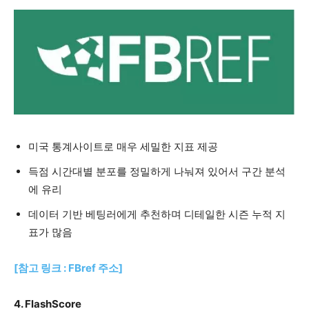
미국 통계사이트로 매우 세밀한 지표 제공
득점 시간대별 분포를 정밀하게 나눠져 있어서 구간 분석
에 유리
데이터 기반 베팅러에게 추천하며 디테일한 시즌 누적 지
표가 많음
[참고 링크 : FBref 주소]
4. FlashScore