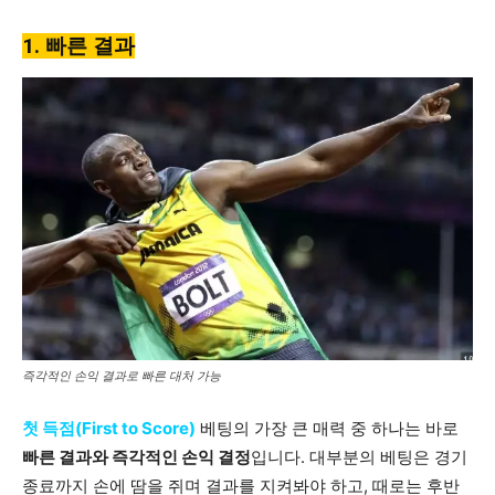
1. 빠른 결과
즉각적인 손익 결과로 빠른 대처 가능
첫 득점(First to Score)
베팅의 가장 큰 매력 중 하나는 바로
빠른 결과와 즉각적인 손익 결정
입니다. 대부분의 베팅은 경기
종료까지 손에 땀을 쥐며 결과를 지켜봐야 하고, 때로는 후반