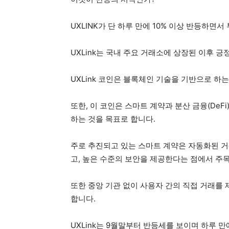
UXLINK가 단 하루 만에 10% 이상 반등하면
UXLink는 국내 주요 거래소에 상장된 이후 
UXLink 코인은 블록체인 기술을 기반으로 하
또한, 이 코인은 스마트 계약과 분산 금융(DeF
하는 것을 목표로 합니다.
주로 추진되고 있는 스마트 계약은 자동화된 거
고, 높은 수준의 보안을 제공한다는 점에서 주
또한 중앙 기관 없이 사용자 간의 직접 거래를
합니다.
UXLink는 9월말부터 반등세를 보이며 하루 만