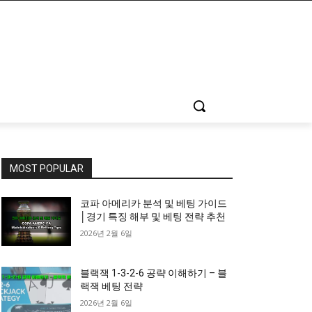
MOST POPULAR
코파 아메리카 분석 및 베팅 가이드
│경기 특징 해부 및 베팅 전략 추천
2026년 2월 6일
블랙잭 1-3-2-6 공략 이해하기 – 블
랙잭 베팅 전략
2026년 2월 6일