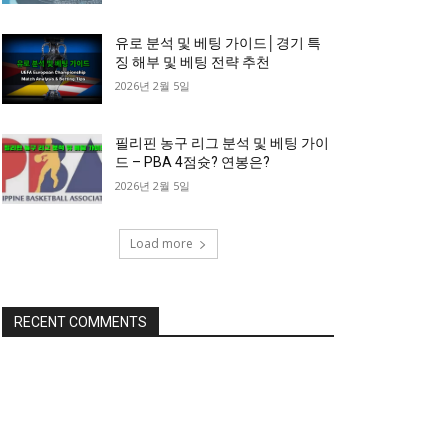
유로 분석 및 베팅 가이드│경기 특
징 해부 및 베팅 전략 추천
2026년 2월 5일
필리핀 농구 리그 분석 및 베팅 가이
드 – PBA 4점슛? 연봉은?
2026년 2월 5일
Load more
RECENT COMMENTS