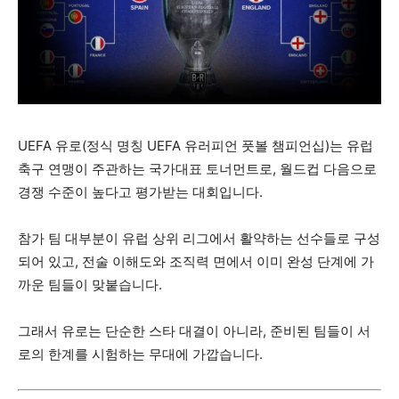
UEFA 유로(정식 명칭 UEFA 유러피언 풋볼 챔피언십)는 유럽
축구 연맹이 주관하는 국가대표 토너먼트로, 월드컵 다음으로
경쟁 수준이 높다고 평가받는 대회입니다.
참가 팀 대부분이 유럽 상위 리그에서 활약하는 선수들로 구성
되어 있고, 전술 이해도와 조직력 면에서 이미 완성 단계에 가
까운 팀들이 맞붙습니다.
그래서 유로는 단순한 스타 대결이 아니라, 준비된 팀들이 서
로의 한계를 시험하는 무대에 가깝습니다.