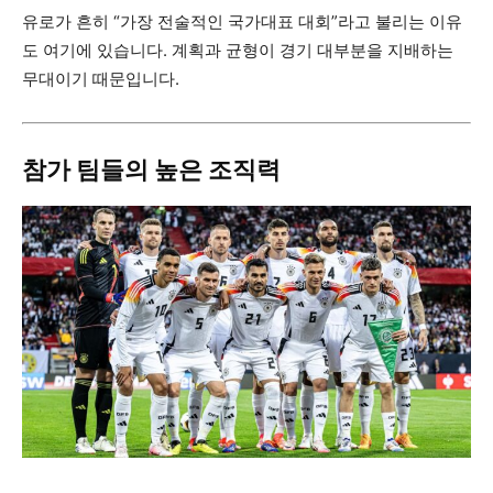
유로가 흔히 “가장 전술적인 국가대표 대회”라고 불리는 이유
도 여기에 있습니다. 계획과 균형이 경기 대부분을 지배하는
무대이기 때문입니다.
참가 팀들의 높은 조직력