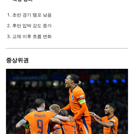
초반 경기 템포 낮음
후반 압박 강도 증가
교체 이후 흐름 변화
중상위권