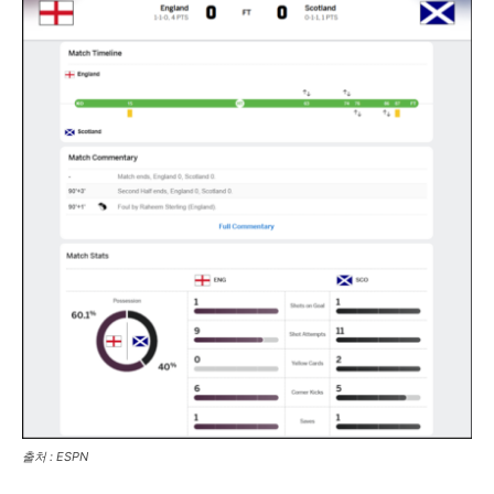
출처 : ESPN