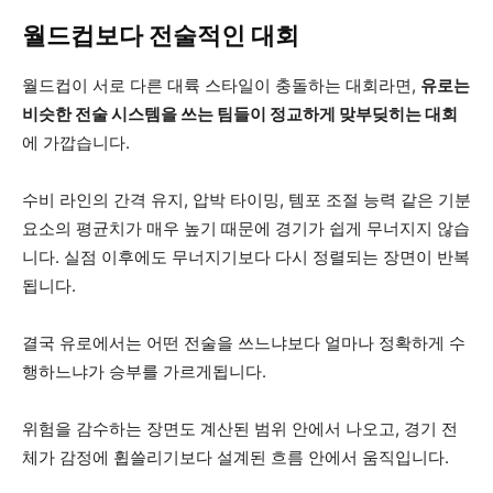
월드컵보다 전술적인 대회
월드컵이 서로 다른 대륙 스타일이 충돌하는 대회라면,
유로는
비슷한 전술 시스템을 쓰는 팀들이 정교하게 맞부딪히는 대회
에 가깝습니다.
수비 라인의 간격 유지, 압박 타이밍, 템포 조절 능력 같은 기분
요소의 평균치가 매우 높기 때문에 경기가 쉽게 무너지지 않습
니다. 실점 이후에도 무너지기보다 다시 정렬되는 장면이 반복
됩니다.
결국 유로에서는 어떤 전술을 쓰느냐보다 얼마나 정확하게 수
행하느냐가 승부를 가르게됩니다.
위험을 감수하는 장면도 계산된 범위 안에서 나오고, 경기 전
체가 감정에 휩쓸리기보다 설계된 흐름 안에서 움직입니다.