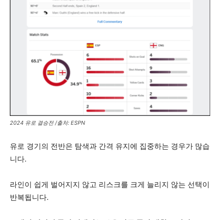
2024 유로 결승전 /출처: ESPN
유로 경기의 전반은 탐색과 간격 유지에 집중하는 경우가 많습
니다.
라인이 쉽게 벌어지지 않고 리스크를 크게 늘리지 않는 선택이
반복됩니다.