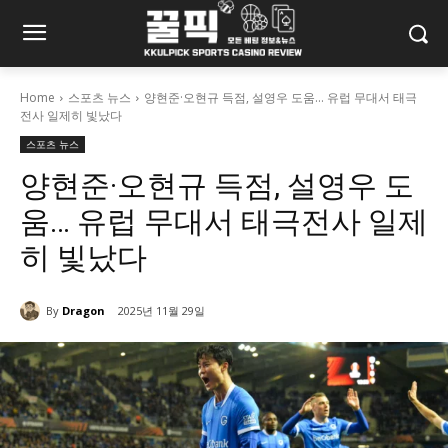
Home
스포츠 뉴스
양현준·오현규 득점, 설영우 도움… 유럽 무대서 태극
전사 일제히 빛났다
스포츠 뉴스
양현준·오현규 득점, 설영우 도
움… 유럽 무대서 태극전사 일제
히 빛났다
By
Dragon
2025년 11월 29일