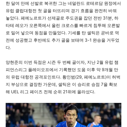
한 달여 만에 선발로 복귀한 그는 네덜란드 로테르담 원정에서
유럽 클럽대항전 첫 골을 터뜨리며 경기 흐름을 완전히 바꿔
놓았다. 페예노르트가 선제골로 주도권을 잡던 전반 31분, 하
타테 레오가 오른쪽에서 올린 크로스를 빠르게 침투해 오른발
로 밀어 넣으며 동점을 만들었다. 기세를 탄 셀틱은 곧바로 역
전에 성공했고 후반에도 추가 골을 보태며 3-1 완승을 거두었
다.
양현준의 이번 득점은 시즌 두 번째 골이자, 지난 2월 유럽 챔
피언스리그 플레이오프에서 기록했던 도움 이후 약 9개월 만
의 유럽 대항전 공격포인트다. 황인범(29, 페예노르트)이 허벅
지 부상으로 결장한 가운데, 셀틱은 이 승리로 승점 7을 확보
해 UEL 리그 페이즈 전체 순위 21위에 올라섰다.