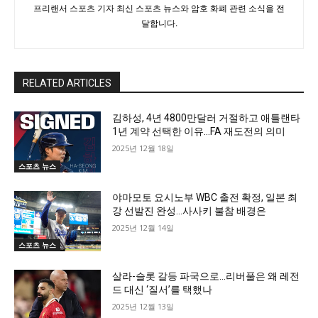
프리랜서 스포츠 기자 최신 스포츠 뉴스와 암호 화폐 관련 소식을 전
달합니다.
RELATED ARTICLES
김하성, 4년 4800만달러 거절하고 애틀랜타
1년 계약 선택한 이유…FA 재도전의 의미
2025년 12월 18일
스포츠 뉴스
야마모토 요시노부 WBC 출전 확정, 일본 최
강 선발진 완성…사사키 불참 배경은
2025년 12월 14일
스포츠 뉴스
살라-슬롯 갈등 파국으로…리버풀은 왜 레전
드 대신 ‘질서’를 택했나
2025년 12월 13일