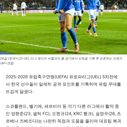
28일 (한국시간) UEL 리그 페이즈 바젤과의 홈 경기에서 선제골 기록 후 포효하는 오현규
/AP=연합
2025-2026 유럽축구연맹(UEFA) 유로파리그(UEL) 5차전에
서 한국 선수들이 일제히 공격 포인트를 기록하며 유럽 무대를
뜨겁게 달궜다.
스코틀랜드, 벨기에, 세르비아 등 각기 다른 리그에서 활약 중
인 양현준(23, 셀틱 FC), 오현규(24, KRC 헹크), 설영우(26, 츠
르베나 즈베즈다)는 나란히 득점과 도움을 올리며 대표팀 복귀