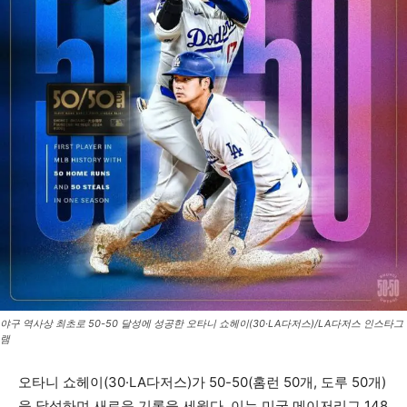
야구 역사상 최초로 50-50 달성에 성공한 오타니 쇼헤이(30·LA다저스)/LA다저스 인스타그
램
오타니 쇼헤이(30·LA다저스)가 50-50(홈런 50개, 도루 50개)
을 달성하며 새로운 기록을 세웠다. 이는 미국 메이저리그 148