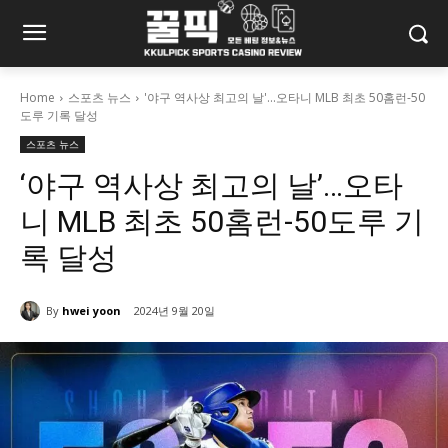
Home
스포츠 뉴스
'야구 역사상 최고의 날'...오타니 MLB 최초 50홈런-50
도루 기록 달성
스포츠 뉴스
‘야구 역사상 최고의 날’…오타
니 MLB 최초 50홈런-50도루 기
록 달성
By
hwei yoon
2024년 9월 20일