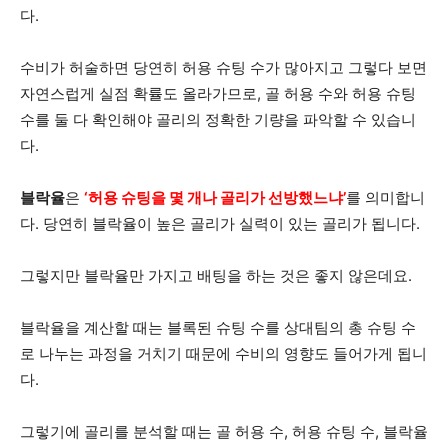
다.
수비가 허술하면 당연히 허용 슈팅 수가 많아지고 그렇다 보면
자연스럽게 실점 확률도 올라가므로, 골 허용 수와 허용 슈팅
수를 둘 다 확인해야 골리의 정확한 기량을 파악할 수 있습니
다.
블락율
은
‘허용 슈팅을 몇 개나 골리가 선방했느냐’
를 의미합니
다. 당연히 블락율이 높은 골리가 실력이 있는 골리가 됩니다.
그렇지만 블락율만 가지고 배팅을 하는 것은 좋지 않은데요.
블락율을 계산할 때는 블록된 슈팅 수를 상대팀의 총 슈팅 수
로 나누는 과정을 거치기 때문에 수비의 영향도 들어가게 됩니
다.
그렇기에 골리를 분석할 때는 골 허용 수, 허용 슈팅 수, 블락율