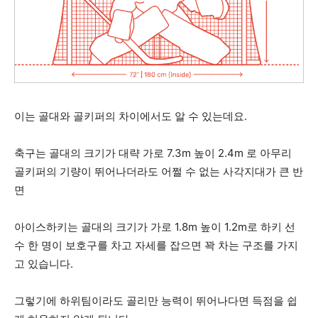
이는 골대와 골키퍼의 차이에서도 알 수 있는데요.
축구는 골대의 크기가 대략 가로 7.3m 높이 2.4m 로 아무리
골키퍼의 기량이 뛰어나더라도 어쩔 수 없는 사각지대가 큰 반
면
아이스하키는 골대의 크기가 가로 1.8m 높이 1.2m로 하키 선
수 한 명이 보호구를 차고 자세를 잡으면 꽉 차는 구조를 가지
고 있습니다.
그렇기에 하위팀이라도 골리만 능력이 뛰어나다면 득점을 쉽