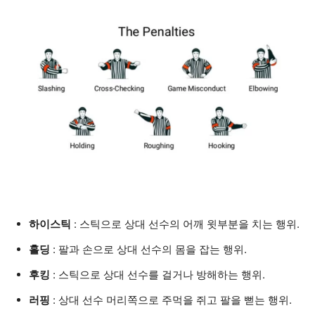
하이스틱
: 스틱으로 상대 선수의 어깨 윗부분을 치는 행위.
홀딩
: 팔과 손으로 상대 선수의 몸을 잡는 행위.
후킹
: 스틱으로 상대 선수를 걸거나 방해하는 행위.
러핑
: 상대 선수 머리쪽으로 주먹을 쥐고 팔을 뻗는 행위.