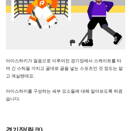
아이스하키가 얼음으로 이루어진 경기장에서 스케이트를 타
며 긴 스틱을 가지고 골대로 골을 넣는 스포츠인 것 정도는 알
고 계실텐데요.
아이스하키를 구성하는 세부 요소들에 대해 알아보도록 하겠
습니다.
경기장(링크)