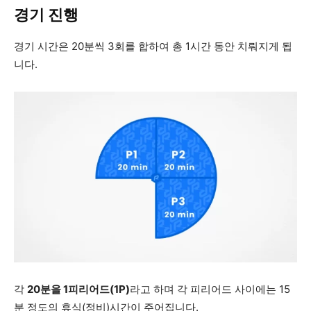
경기 진행
경기 시간은 20분씩 3회를 합하여 총 1시간 동안 치뤄지게 됩
니다.
각
20분을 1피리어드(1P)
라고 하며 각 피리어드 사이에는 15
분 정도의 휴식(정비)시간이 주어집니다.