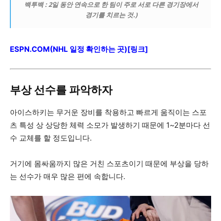
백투백 : 2일 동안 연속으로 한 팀이 주로 서로 다른 경기장에서
경기를 치르는 것.)
ESPN.COM(NHL 일정 확인하는 곳)[링크]
부상 선수를 파악하자
아이스하키는 무거운 장비를 착용하고 빠르게 움직이는 스포
츠 특성 상 상당한 체력 소모가 발생하기 때문에 1~2분마다 선
수 교체를 할 정도입니다.
거기에 몸싸움까지 많은 거친 스포츠이기 때문에 부상을 당하
는 선수가 매우 많은 편에 속합니다.