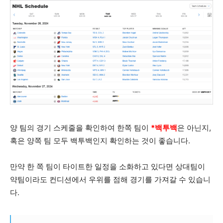
양 팀의 경기 스케줄을 확인하여 한쪽 팀이
*백투백
은 아닌지,
혹은 양쪽 팀 모두 백투백인지 확인하는 것이 좋습니다.
만약 한 쪽 팀이 타이트한 일정을 소화하고 있다면 상대팀이
약팀이라도 컨디션에서 우위를 점해 경기를 가져갈 수 있습니
다.