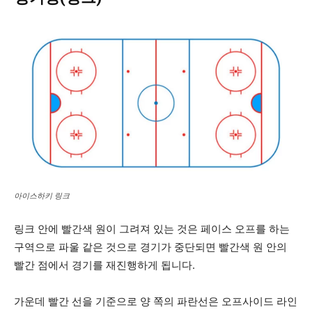
아이스하키 링크
링크 안에 빨간색 원이 그려져 있는 것은 페이스 오프를 하는
구역으로 파울 같은 것으로 경기가 중단되면 빨간색 원 안의
빨간 점에서 경기를 재진행하게 됩니다.
가운데 빨간 선을 기준으로 양 쪽의 파란선은 오프사이드 라인