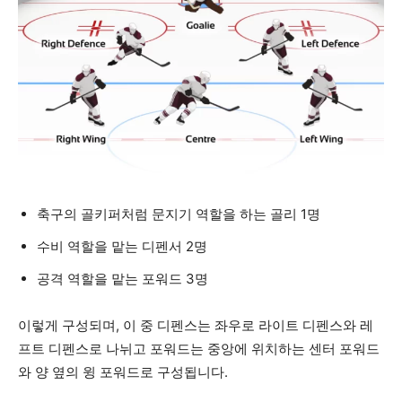
축구의 골키퍼처럼 문지기 역할을 하는 골리 1명
수비 역할을 맡는 디펜서 2명
공격 역할을 맡는 포워드 3명
이렇게 구성되며, 이 중 디펜스는 좌우로 라이트 디펜스와 레
프트 디펜스로 나뉘고 포워드는 중앙에 위치하는 센터 포워드
와 양 옆의 윙 포워드로 구성됩니다.