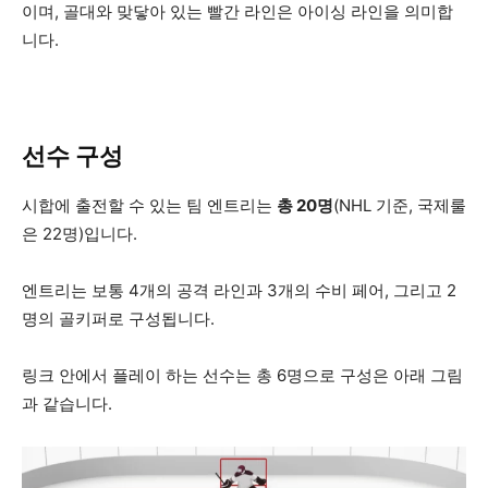
이며, 골대와 맞닿아 있는 빨간 라인은 아이싱 라인을 의미합
니다.
선수 구성
시합에 출전할 수 있는 팀 엔트리는
총 20명
(NHL 기준, 국제룰
은 22명)입니다.
엔트리는 보통 4개의 공격 라인과 3개의 수비 페어, 그리고 2
명의 골키퍼로 구성됩니다.
링크 안에서 플레이 하는 선수는 총 6명으로 구성은 아래 그림
과 같습니다.