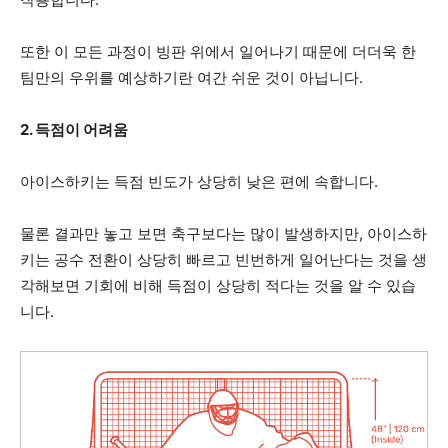
또한 이 모든 과정이 빙판 위에서 일어나기 때문에 더더욱 한
팀만의 우위를 예상하기란 여간 쉬운 것이 아닙니다.
2. 득점이 어려움
아이스하키는 득점 빈도가 상당히 낮은 편에 속합니다.
물론 결과만 놓고 보면 축구보다는 많이 발생하지만, 아이스하
키는 공수 전환이 상당히 빠르고 빈번하게 일어난다는 것을 생
각해보면 기회에 비해 득점이 상당히 적다는 것을 알 수 있습
니다.