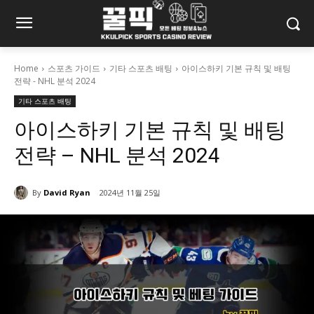
Home
스포츠 가이드
기타 스포츠 배팅
아이스하키 기본 규칙 및 배팅
전략 - NHL 분석 2024
기타 스포츠 배팅
아이스하키 기본 규칙 및 배팅
전략 – NHL 분석 2024
By
David Ryan
2024년 11월 25일