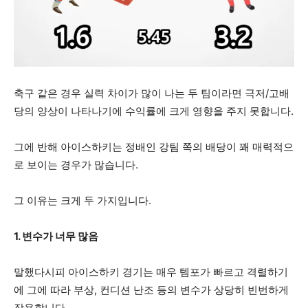
축구 같은 경우 실력 차이가 많이 나는 두 팀이라면 극저/고배
당의 양상이 나타나기에 수익률에 크게 영향을 주지 못합니다.
그에 반해 아이스하키는 정배인 강팀 쪽의 배당이 꽤 매력적으
로 보이는 경우가 많습니다.
그 이유는 크게 두 가지입니다.
1. 변수가 너무 많음
말했다시피 아이스하키 경기는 매우 템포가 빠르고 격렬하기
에 그에 따라 부상, 컨디션 난조 등의 변수가 상당히 빈번하게
작용합니다.