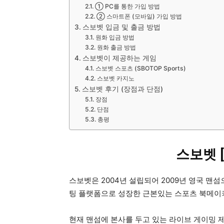
① PC를 통한 가입 방법
② 스마트폰 (모바일) 가입 방법
스보벳 입금 및 출금 방법
원화 입금 방법
원화 출금 방법
스보벳이 제공하는 게임
스보벳 스포츠 (SBOTOP Sports)
스보벳 카지노
스보벳 후기 (장점과 단점)
장점
단점
총평
스보벳 [
스보벳은 2004년 설립되어 2009년 영국 맨
팅 플랫폼으로 성장한 근본있는 스포츠 북메이
현재 맨섬에 본사를 두고 있는 라이브 게이밍 제작 기업