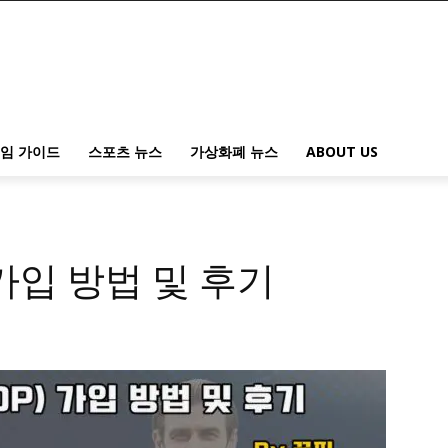
임 가이드
스포츠 뉴스
가상화폐 뉴스
ABOUT US
 가입 방법 및 후기