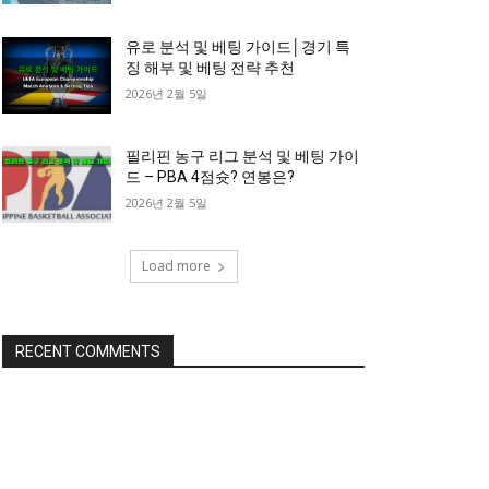
유로 분석 및 베팅 가이드│경기 특
징 해부 및 베팅 전략 추천
2026년 2월 5일
필리핀 농구 리그 분석 및 베팅 가이
드 – PBA 4점슛? 연봉은?
2026년 2월 5일
Load more
RECENT COMMENTS