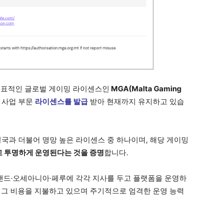
d는 대표적인 글로벌 게이밍 라이센스인
MGA(Malta Gaming
임 사업 부문
라이센스를 발급
받아 현재까지 유지하고 있습
영국과 더불어 명망 높은 라이센스 중 하나이며, 해당 게이밍
 투명하게 운영된다는 것을 증명
합니다.
일랜드·오세아니아·페루에 각각 지사를 두고 플랫폼을 운영하
아 그 비용을 지불하고 있으며 주기적으로 엄격한 운영 능력