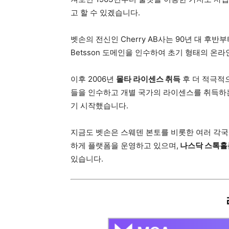
고 할 수 있겠습니다.
벳손의 전신인 Cherry AB사는 90년 대 후
Betsson 도메인을 인수하여 초기 형태의 온
이후 2006년
몰타 라이센스 취득
후 더 적극적으
들을 인수하고 개별 국가의 라이센스를 취득하는
기 시작했습니다.
지금도 벳손은 스웨덴 본토를 비롯한 여러 각국
하게 플랫폼을 운영하고 있으며,
나스닥 스톡홀
있습니다.