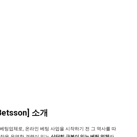
etsson] 소개
된 베팅업체로, 온라인 베팅 사업을 시작하기 전 그 역사를 따
업장을 운영한 경력이 있는
상당히 근본이 있는 베팅 업체
라