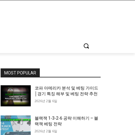
MOST POPULAR
코파 아메리카 분석 및 베팅 가이드
│경기 특징 해부 및 베팅 전략 추천
2026년 2월 6일
블랙잭 1-3-2-6 공략 이해하기 – 블
랙잭 베팅 전략
2026년 2월 6일