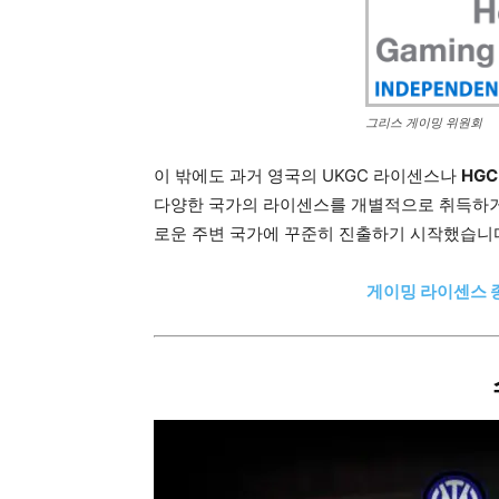
그리스 게이밍 위원회
이 밖에도 과거 영국의 UKGC 라이센스나
HGC
다양한 국가의 라이센스를 개별적으로 취득하거
로운 주변 국가에 꾸준히 진출하기 시작했습니
게이밍 라이센스 