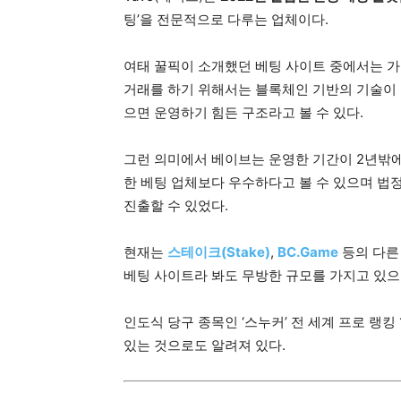
팅’을 전문적으로 다루는 업체이다.
여태 꿀픽이 소개했던 베팅 사이트 중에서는 가
거래를 하기 위해서는 블록체인 기반의 기술이
으면 운영하기 힘든 구조라고 볼 수 있다.
그런 의미에서 베이브는 운영한 기간이 2년밖에
한 베팅 업체보다 우수하다고 볼 수 있으며 법
진출할 수 있었다.
현재는
스테이크(Stake)
,
BC.Game
등의 다른
베팅 사이트라 봐도 무방한 규모를 가지고 있
인도식 당구 종목인 ‘스누커’ 전 세계 프로 랭킹
있는 것으로도 알려져 있다.