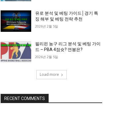
유로 분석 및 베팅 가이드│경기 특
징 해부 및 베팅 전략 추천
2026년 2월 5일
필리핀 농구 리그 분석 및 베팅 가이
드 – PBA 4점슛? 연봉은?
2026년 2월 5일
Load more
RECENT COMMENTS