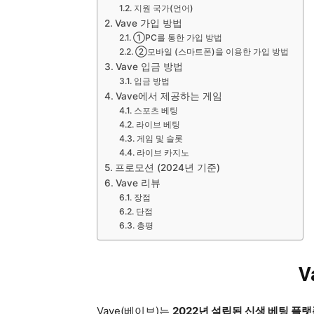
지원 국가(언어)
Vave 가입 방법
①PC를 통한 가입 방법
②모바일 (스마트폰)을 이용한 가입 방법
Vave 입금 방법
입금 방법
Vave에서 제공하는 게임
스포츠 베팅
라이브 베팅
게임 및 슬롯
라이브 카지노
프로모션 (2024년 기준)
Vave 리뷰
장점
단점
총평
V
Vave(베이브)는
2022년 설립된 신생 베팅 플