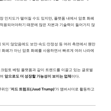
장 인지도가 떨어질 수도 있지만, 플랫폼 내에서 암호 화폐
 적용되어야하기 때문에 많은 자본과 기술력이 들어가지 않
 되지 않았음에도 보안·속도·안정성 등 여러 측면에서 웬만
정 화폐가 아닌 암호 화폐를 사용하면서 빠르게 여러 나라에
 크립토 베팅 플랫폼과 같이 트렌드를 이끌고 있는 글로벌
으며
앞으로도 더 성장할 가능성이 보이는 업체
이다.
 1위인
‘저드 트럼프(Juud Trump)’
가 앰버서더로 활동하고