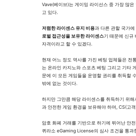
Vave(베이브)는 게이밍 라이선스 중 가장 많
고 있다.
저렴한 라이센스 유지 비용
과 다른 관할 국가에
로벌 접근성을 보유한 라이센스
기 때문에 신규
자격이라고 할 수 있겠다.
현재 어느 정도 역사를 가진 베팅 업체들은 전
는 온라인 카지노와 스포츠 베팅 그리고 기타 
문에 이 모든 게임들을 운영할 권리를 취득할 수
밖에 없는 것이다.
하지만 그만큼 해당 라이센스를 취득하기 위해서
과 안전한 게임 환경을 보유해야 하며, CS(고객
암호 화폐 거래를 기반으로 하기에 뛰어난 안전성
퀴라소 eGaming License의 심사 조건을