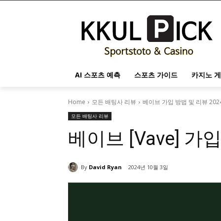
AI 스포츠 예측
스포츠 가이드
카지노 게
Home
모든 배팅사 리뷰
베이브 가입 방법 및 리뷰 202
모든 배팅사 리뷰
베이브 [Vave] 가
By
David Ryan
2024년 10월 3일