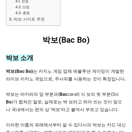
장점
단점
총평
박보 사이트 추천
박보(Bac Bo)
박보 소개
박보(Bac Bo)
는 카지노 게임 업체 에볼루션 게이밍이 개발한
라이브 카지노 게임으로, 주사위를 사용하는 것이 특징입니다.
박보는 바카라의 앞 부분과(
Bac
carat) 식 보의 뒷 부분(Sic
Bo
)가 합쳐진 말로, 실제로는 박 보라고 띄어 쓰는 것이 맞으
나 국내에서는 편의 상 ‘박보’라고 붙여서 부르고 있습니다.
이러한 이름의 유래에서부터 알 수 있다시피 박보는 카드 대신