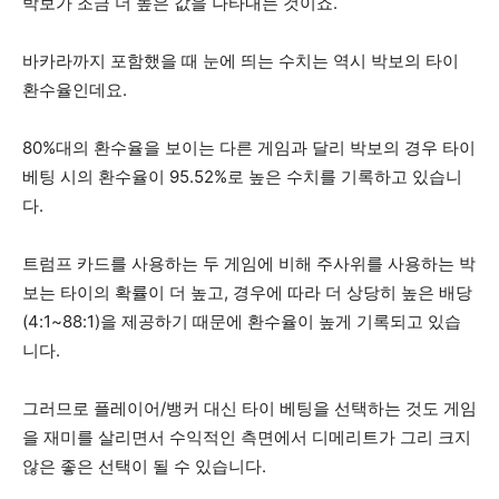
박보가 조금 더 높은 값을 나타내는 것이죠.
바카라까지 포함했을 때 눈에 띄는 수치는 역시 박보의 타이
환수율인데요.
80%대의 환수율을 보이는 다른 게임과 달리 박보의 경우 타이
베팅 시의 환수율이 95.52%로 높은 수치를 기록하고 있습니
다.
트럼프 카드를 사용하는 두 게임에 비해 주사위를 사용하는 박
보는 타이의 확률이 더 높고, 경우에 따라 더 상당히 높은 배당
(4:1~88:1)을 제공하기 때문에 환수율이 높게 기록되고 있습
니다.
그러므로 플레이어/뱅커 대신 타이 베팅을 선택하는 것도 게임
을 재미를 살리면서 수익적인 측면에서 디메리트가 그리 크지
않은 좋은 선택이 될 수 있습니다.