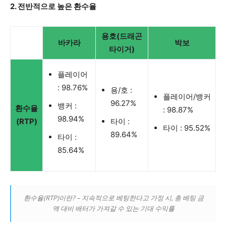
2. 전반적으로 높은 환수율
용호(드래곤
바카라
박보
타이거)
플레이어
: 98.76%
용/호 :
플레이어/뱅커
96.27%
뱅커 :
환수율
: 98.87%
98.94%
(RTP)
타이 :
타이 : 95.52%
89.64%
타이 :
85.64%
환수율(RTP)이란? – 지속적으로 베팅한다고 가정 시, 총 베팅 금
액 대비 배터가 가져갈 수 있는 기대 수익률