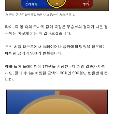
양 쪽의 주사위 값이 동일하면 타이(무승부) 처리가 된다.
타이, 즉 양 측의 주사위 값이 똑같은 무승부의 결과가 나온 경
우에는 어떻게 되는 지 알아보겠습니다.
우선 베팅 라운드에서 플레이어나 뱅커에 베팅했을 경우에는,
베팅한 금액의 90%가 반환됩니다.
예를 들어 플레이어에 1천원을 베팅했는데 게임 결과가 타이
라면, 플레이어는 베팅한 금액의 90%인 900원만 반환받게 됩
니다.