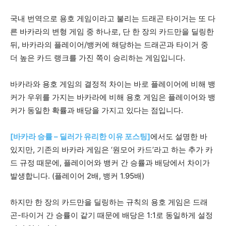
국내 번역으로 용호 게임이라고 불리는 드래곤 타이거는 또 다
른 바카라의 변형 게임 중 하나로, 단 한 장의 카드만을 딜링한
뒤, 바카라의 플레이어/뱅커에 해당하는 드래곤과 타이거 중
더 높은 카드 랭크를 가진 쪽이 승리하는 게임입니다.
바카라와 용호 게임의 결정적 차이는 바로 플레이어에 비해 뱅
커가 우위를 가지는 바카라에 비해 용호 게임은 플레이어와 뱅
커가 동일한 확률과 배당을 가지고 있다는 점입니다.
[바카라 승률 – 딜러가 유리한 이유 포스팅]
에서도 설명한 바
있지만, 기존의 바카라 게임은 ‘원모어 카드’라고 하는 추가 카
드 규정 때문에, 플레이어와 뱅커 간 승률과 배당에서 차이가
발생합니다. (플레이어 2배, 뱅커 1.95배)
하지만 한 장의 카드만을 딜링하는 규칙의 용호 게임은 드래
곤-타이거 간 승률이 같기 때문에 배당은 1:1로 동일하게 설정