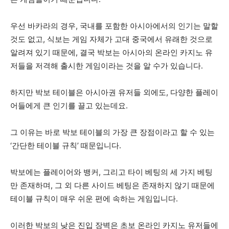
우선 바카라의 경우, 국내를 포함한 아시아에서의 인기는 말할
것도 없고, 식보는 게임 자체가 고대 중국에서 유래한 것으로
알려져 있기 때문에, 결국 박보는 아시아의 온라인 카지노 유
저들을 저격해 출시한 게임이라는 것을 알 수가 있습니다.
하지만 박보 테이블은 아시아권 유저들 외에도, 다양한 플레이
어들에게 큰 인기를 끌고 있는데요.
그 이유는 바로 박보 테이블의 가장 큰 장점이라고 할 수 있는
‘간단한 테이블 규칙’ 때문입니다.
박보에는 플레이어와 뱅커, 그리고 타이 베팅의 세 가지 베팅
만 존재하며, 그 외 다른 사이드 베팅은 존재하지 않기 때문에
테이블 규칙이 매우 쉬운 편에 속하는 게임입니다.
이러한 박보의 낮은 진입 장벽은 초보 온라인 카지노 유저들에