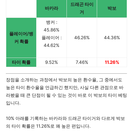
드래곤 타이
바카라
박보
거
뱅커 :
45.86%
플레이어/뱅
플레이어 :
46.26%
44.36%
커 확률
44.62%
타이 확률
9.52%
7.46%
11.26%
장점을 소개하는 과정에서 박보의 높은 환수율, 그 중에서도
높은 타이 환수율을 언급하긴 했지만, 사실 다른 관점으로 바
라봤을 때 큰 단점이 될 수 있는 것이 바로 이 박보의 타이 베팅
입니다.
10% 아래를 기록하는 바카라와 드래곤 타이거와 다르게 박보
의 타이 확률은 11.26%로 꽤 높은 편입니다.