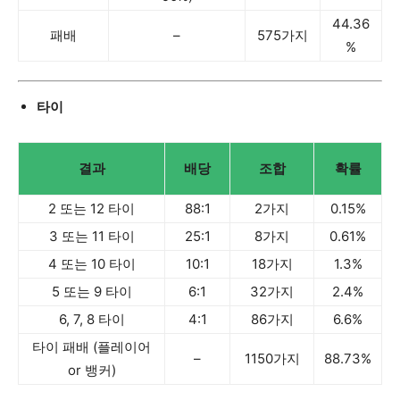
44.36
패배
–
575가지
%
타이
결과
배당
조합
확률
2 또는 12 타이
88:1
2가지
0.15%
3 또는 11 타이
25:1
8가지
0.61%
4 또는 10 타이
10:1
18가지
1.3%
5 또는 9 타이
6:1
32가지
2.4%
6, 7, 8 타이
4:1
86가지
6.6%
타이 패배 (플레이어
–
1150가지
88.73%
or 뱅커)