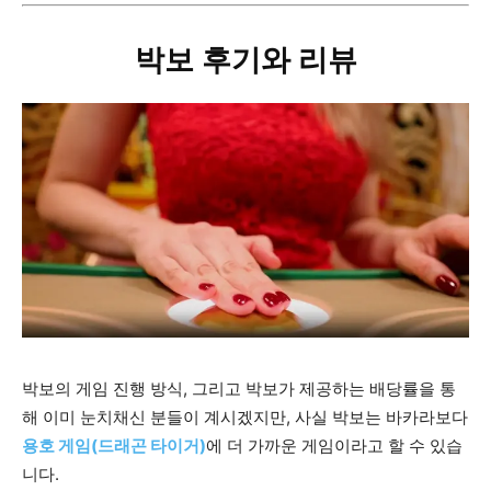
박보 후기와 리뷰
박보의 게임 진행 방식, 그리고 박보가 제공하는 배당률을 통
해 이미 눈치채신 분들이 계시겠지만, 사실 박보는 바카라보다
용호 게임(드래곤 타이거)
에 더 가까운 게임이라고 할 수 있습
니다.