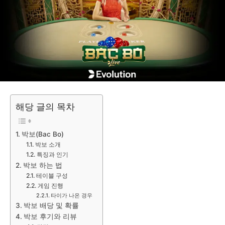
해당 글의 목차
박보(Bac Bo)
박보 소개
특징과 인기
박보 하는 법
테이블 구성
게임 진행
타이가 나온 경우
박보 배당 및 확률
박보 후기와 리뷰