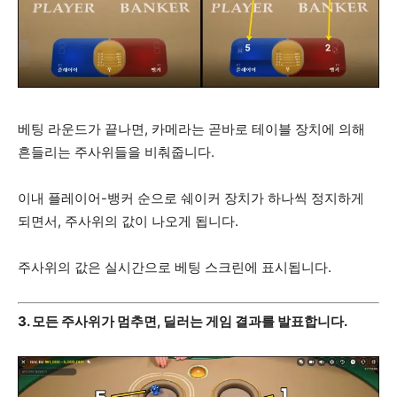
베팅 라운드가 끝나면, 카메라는 곧바로 테이블 장치에 의해
흔들리는 주사위들을 비춰줍니다.
이내 플레이어-뱅커 순으로 쉐이커 장치가 하나씩 정지하게
되면서, 주사위의 값이 나오게 됩니다.
주사위의 값은 실시간으로 베팅 스크린에 표시됩니다.
3. 모든 주사위가 멈추면, 딜러는 게임 결과를 발표합니다.