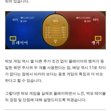
되어 있습니다.
박보 게임 역시 별 다른 추가 조건 없이 플레이어와 뱅커가 동
일한 육면 주사위 두 개를 사용한다는 점, 배당 역시 1:1로 차이
가 없다는 점에서 바카라 보다는 용호 게임의 특징과 더 비슷
하다고 할 수 있습니다.
그렇다면 박보 게임을 실제로 플레이하면서 느낀, 박보 테이블
의 장점 및 단점에 대해 설명드리도록 하겠습니다.