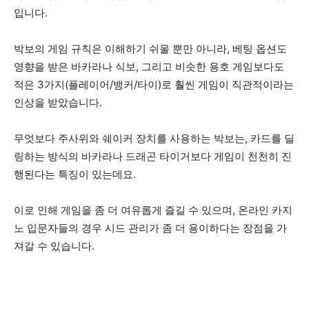
입니다.
박보의 게임 규칙은 이해하기 쉬울 뿐만 아니라, 베팅 옵션도
영향을 받은 바카라나 식보, 그리고 비슷한 용호 게임보다도
적은 3가지(플레이어/뱅커/타이)로 훨씬 게임이 직관적이라는
인상을 받았습니다.
무엇보다 주사위와 쉐이커 장치를 사용하는 박보는, 카드를 딜
링하는 방식의 바카라나 드래곤 타이거보다 게임이 천천히 진
행된다는 특징이 있는데요.
이로 인해 게임을 좀 더 여유롭게 즐길 수 있으며, 온라인 카지
노 입문자들의 경우 시드 관리가 좀 더 용이하다는 장점을 가
져갈 수 있습니다.