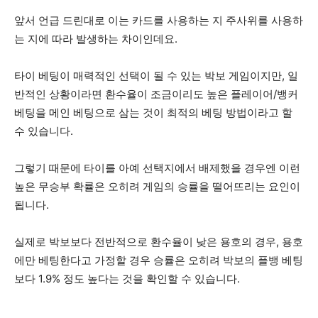
앞서 언급 드린대로 이는 카드를 사용하는 지 주사위를 사용하
는 지에 따라 발생하는 차이인데요.
타이 베팅이 매력적인 선택이 될 수 있는 박보 게임이지만, 일
반적인 상황이라면 환수율이 조금이리도 높은 플레이어/뱅커
베팅을 메인 베팅으로 삼는 것이 최적의 베팅 방법이라고 할
수 있습니다.
그렇기 때문에 타이를 아예 선택지에서 배제했을 경우엔 이런
높은 무승부 확률은 오히려 게임의 승률을 떨어뜨리는 요인이
됩니다.
실제로 박보보다 전반적으로 환수율이 낮은 용호의 경우, 용호
에만 베팅한다고 가정할 경우 승률은 오히려 박보의 플뱅 베팅
보다 1.9% 정도 높다는 것을 확인할 수 있습니다.