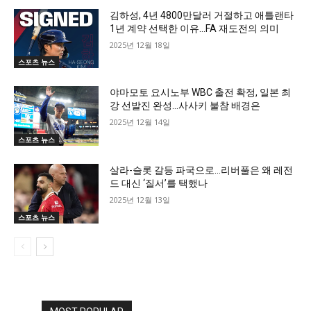
김하성, 4년 4800만달러 거절하고 애틀랜타
1년 계약 선택한 이유…FA 재도전의 의미
2025년 12월 18일
스포츠 뉴스
야마모토 요시노부 WBC 출전 확정, 일본 최
강 선발진 완성…사사키 불참 배경은
2025년 12월 14일
스포츠 뉴스
살라-슬롯 갈등 파국으로…리버풀은 왜 레전
드 대신 ‘질서’를 택했나
2025년 12월 13일
스포츠 뉴스