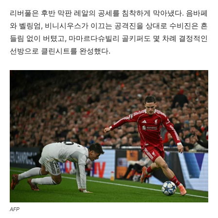
리버풀은 후반 막판 레알의 공세를 침착하게 막아냈다. 음바페
와 벨링엄, 비니시우스가 이끄는 공격진을 상대로 수비진은 흔
들림 없이 버텼고, 마마르다슈빌리 골키퍼도 몇 차례 결정적인
선방으로 클린시트를 완성했다.
AFP