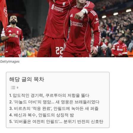
GettyImages
해당 글의 목차
압도적인 경기력, 쿠르투아의 저항을 뚫다
‘아놀드 더비’의 명암… 새 영웅은 브래들리였다
비르츠의 ‘적응 완료’, 안필드에 녹아든 새 퍼즐
배신과 복수, 안필드의 상징적 밤
‘리버풀은 여전히 안필드’… 분위기 반전의 신호탄