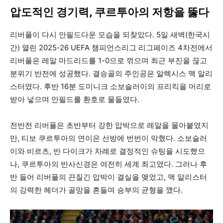
압도적인 경기력, 쿠르투아의 저항을 뚫다
리버풀이 다시 안필드다운 모습을 되찾았다. 5일 새벽(한국시
간) 열린 2025-26 UEFA 챔피언스리그 리그페이즈 4차전에서
리버풀은 레알 마드리드를 1-0으로 꺾으며 최근 부진을 끊고
분위기 반전에 성공했다. 결승골의 주인공은 알렉시스 맥 알리
스터였다. 후반 16분 도미니크 소보슬러이의 프리킥을 머리로
받아 넣으며 안필드를 환호로 물들였다.
전반전 리버풀은 초반부터 강한 압박으로 레알을 몰아붙였지
만, 티보 쿠르투아의 연이은 선방에 번번이 막혔다. 소보슬러
이와 비르츠, 반 다이크가 차례로 결정적인 슈팅을 시도했으
나, 쿠르투아의 반사신경은 여전히 세계 최고였다. 그러나 후
반 들어 리버풀의 끈질긴 압박이 결실을 맺었고, 맥 알리스터
의 강력한 헤더가 골망을 흔들며 승부의 균형을 깼다.