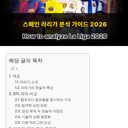
해당 글의 목차
개요
라리가 소개
라리가의 전술적 특성
EPL과의 비교
템포보다 점유율을 중시하는 구조
엄격한 심판 판정
양강 체제 속 전술적 다양성
기술적 상향 평준화
다른 빅리그와 비교