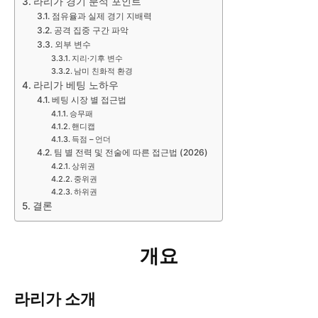
라리가 경기 분석 포인트
점유율과 실제 경기 지배력
공격 집중 구간 파악
외부 변수
지리·기후 변수
남미 친화적 환경
라리가 베팅 노하우
베팅 시장 별 접근법
승무패
핸디캡
득점 – 언더
팀 별 전력 및 전술에 따른 접근법 (2026)
상위권
중위권
하위권
결론
개요
라리가 소개