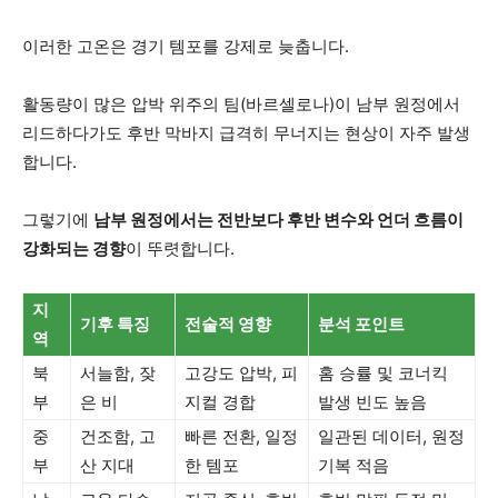
이러한 고온은 경기 템포를 강제로 늦춥니다.
활동량이 많은 압박 위주의 팀(바르셀로나)이 남부 원정에서
리드하다가도 후반 막바지 급격히 무너지는 현상이 자주 발생
합니다.
그렇기에
남부 원정에서는 전반보다 후반 변수와 언더 흐름이
강화되는 경향
이 뚜렷합니다.
지
기후 특징
전술적 영향
분석 포인트
역
북
서늘함, 잦
고강도 압박, 피
홈 승률 및 코너킥
부
은 비
지컬 경합
발생 빈도 높음
중
건조함, 고
빠른 전환, 일정
일관된 데이터, 원정
부
산 지대
한 템포
기복 적음