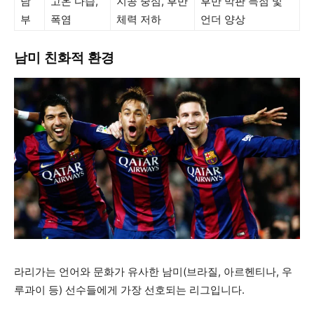
남
고온 다습,
지공 중심, 후반
후반 막판 득점 및
부
폭염
체력 저하
언더 양상
남미 친화적 환경
라리가는 언어와 문화가 유사한 남미(브라질, 아르헨티나, 우
루과이 등) 선수들에게 가장 선호되는 리그입니다.