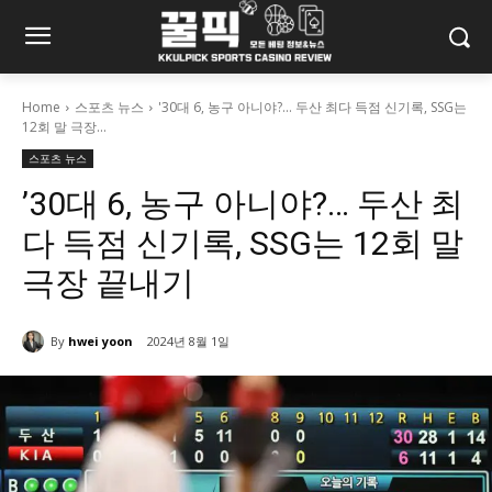
Home
스포츠 뉴스
'30대 6, 농구 아니야?... 두산 최다 득점 신기록, SSG는
12회 말 극장...
스포츠 뉴스
’30대 6, 농구 아니야?… 두산 최
다 득점 신기록, SSG는 12회 말
극장 끝내기
By
hwei yoon
2024년 8월 1일