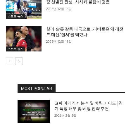
강 선발진 완성…사사키 불참 배경은
2025년 12월 14일
스포츠 뉴스
살라-슬롯 갈등 파국으로…리버풀은 왜 레전
드 대신 ‘질서’를 택했나
2025년 12월 13일
스포츠 뉴스
MOST POPULAR
코파 아메리카 분석 및 베팅 가이드│경
기 특징 해부 및 베팅 전략 추천
2026년 2월 6일