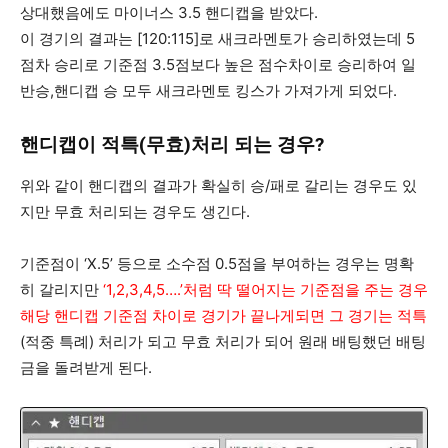
상대했음에도 마이너스 3.5 핸디캡을 받았다.
이 경기의 결과는 [120:115]로 새크라멘토가 승리하였는데 5
점차 승리로 기준점 3.5점보다 높은 점수차이로 승리하여 일
반승,핸디캡 승 모두 새크라멘토 킹스가 가져가게 되었다.
핸디캡이 적특(무효)처리 되는 경우?
위와 같이 핸디캡의 결과가 확실히 승/패로 갈리는 경우도 있
지만 무효 처리되는 경우도 생긴다.
기준점이 ‘X.5’ 등으로 소수점 0.5점을 부여하는 경우는 명확
히 갈리지만
‘1,2,3,4,5….’처럼 딱 떨어지는 기준점을 주는 경우
해당 핸디캡 기준점 차이로 경기가 끝나게되면 그 경기는 적특
(적중 특례) 처리가 되고 무효 처리가 되어 원래 배팅했던 배팅
금을 돌려받게 된다.