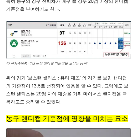
특히 농구의 경우 전력차가 매우 클 경우 20점 이상의 핸디캡
기준점을 부여하기도 한다.
타 구기종목에 비해 높은 핸디캡 기준점을 보이는 농구!
위의 경기 ‘보스턴 셀틱스 : 유타 재즈’ 의 경기를 보면 핸디캡
의 기준점이 13.5로 선정되어 있음을 알 수 있다. 그럼에도 보
스턴 셀틱스는 29점 차이 대승을 거둬 마이너스 핸디캡을 극
복하고도 승리할 수 있었다.
농구 핸디캡 기준점에 영향을 미치는 요소