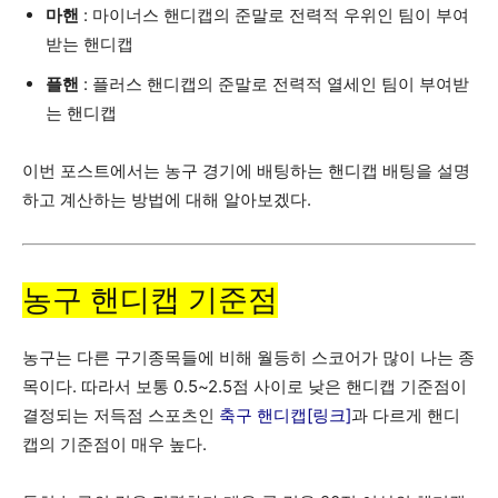
마핸
: 마이너스 핸디캡의 준말로 전력적 우위인 팀이 부여
받는 핸디캡
플핸
: 플러스 핸디캡의 준말로 전력적 열세인 팀이 부여받
는 핸디캡
이번 포스트에서는 농구 경기에 배팅하는 핸디캡 배팅을 설명
하고 계산하는 방법에 대해 알아보겠다.
농구 핸디캡 기준점
농구는 다른 구기종목들에 비해 월등히 스코어가 많이 나는 종
목이다. 따라서 보통 0.5~2.5점 사이로 낮은 핸디캡 기준점이
결정되는 저득점 스포츠인
축구 핸디캡[링크]
과 다르게 핸디
캡의 기준점이 매우 높다.