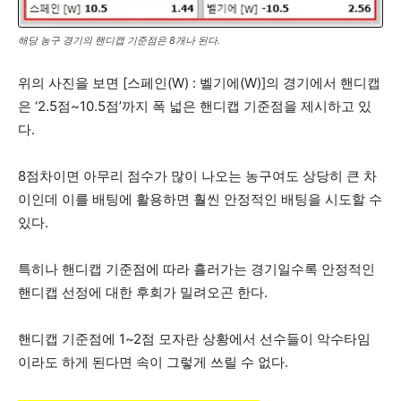
해당 농구 경기의 핸디캡 기준점은 8개나 된다.
위의 사진을 보면 [스페인(W) : 벨기에(W)]의 경기에서 핸디캡
은 ‘2.5점~10.5점’까지 폭 넓은 핸디캡 기준점을 제시하고 있
다.
8점차이면 아무리 점수가 많이 나오는 농구여도 상당히 큰 차
이인데 이를 배팅에 활용하면 훨씬 안정적인 배팅을 시도할 수
있다.
특히나 핸디캡 기준점에 따라 흘러가는 경기일수록 안정적인
핸디캡 선정에 대한 후회가 밀려오곤 한다.
핸디캡 기준점에 1~2점 모자란 상황에서 선수들이 악수타임
이라도 하게 된다면 속이 그렇게 쓰릴 수 없다.