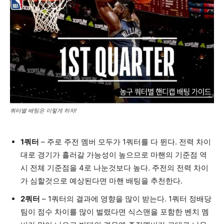
쿼터별 배팅은 이렇게 하자!
1쿼터
– 주로 주전 멤버 모두가 1쿼터를 다 뛴다. 전력 차이
대로 경기가 흘러갈 가능성이 높으므로 마핸의 기준점 역
시 전체 기준점을 4로 나눈것보다 높다. 주전의 전력 차이
가 심할것으로 예상된다면 마핸 배팅을 추천한다.
2쿼터
– 1쿼터의 결과에 영향을 많이 받는다. 1쿼터 정배당
팀이 점수 차이를 많이 벌렸다면 식스맨을 포함한 벤치 멤