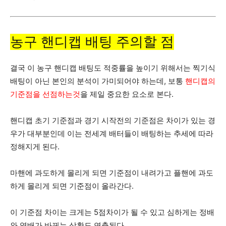
농구 핸디캡 배팅 주의할 점
결국 이 농구 핸디캡 배팅도 적중률을 높이기 위해서는 찍기식
배팅이 아닌 본인의 분석이 가미되어야 하는데, 보통
핸디캡의
기준점을 선점하는것
을 제일 중요한 요소로 본다.
핸디캡 초기 기준점과 경기 시작전의 기준점은 차이가 있는 경
우가 대부분인데 이는 전세계 배터들이 배팅하는 추세에 따라
정해지게 된다.
마핸에 과도하게 몰리게 되면 기준점이 내려가고 플핸에 과도
하게 몰리게 되면 기준점이 올라간다.
이 기준점 차이는 크게는 5점차이가 될 수 있고 심하게는 정배
와 역배가 바뀌는 상황도 연출된다.