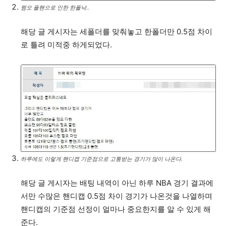
쩜오 플핸으로 인한 한폴낙..
해당 글 게시자는 세폴더를 맞춰놓고 한폴더만 0.5점 차이
로 틀려 미적중 하게되었다.
하루에도 이렇게 핸디캡 기준점으로 고통받는 경기가 많이 나온다.
해당 글 게시자는 배팅 내역이 아닌 하루 NBA 경기 결과에
서만 수많은 핸디캡 0.5점 차이 경기가 나온것을 나열하며
핸디캡의 기준점 선정이 얼마나 중요한지를 알 수 있게 해
준다.