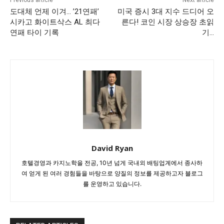
도대체 언제 이겨… ’21연패’
미국 증시 3대 지수 드디어 오
시카고 화이트삭스 AL 최다
른다! 코인 시장 상승장 초읽
연패 타이 기록
기…
David Ryan
호텔경영과 카지노학을 전공, 10년 넘게 국내외 배팅업계에서 종사하
여 얻게 된 여러 경험들을 바탕으로 양질의 정보를 제공하고자 블로그
를 운영하고 있습니다.