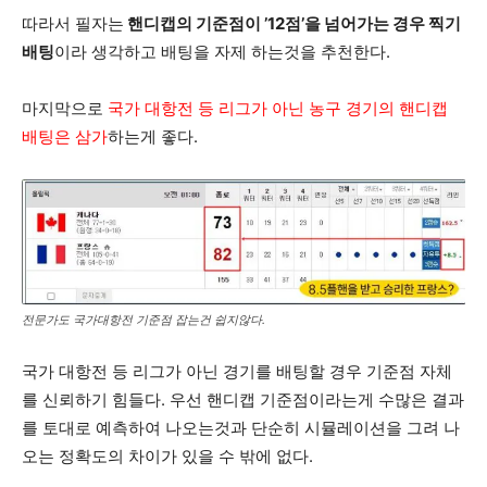
따라서 필자는
핸디캡의 기준점이 ’12점’을 넘어가는 경우 찍기
배팅
이라 생각하고 배팅을 자제 하는것을 추천한다.
마지막으로
국가 대항전 등 리그가 아닌 농구 경기의 핸디캡
배팅은 삼가
하는게 좋다.
전문가도 국가대항전 기준점 잡는건 쉽지않다.
국가 대항전 등 리그가 아닌 경기를 배팅할 경우 기준점 자체
를 신뢰하기 힘들다. 우선 핸디캡 기준점이라는게 수많은 결과
를 토대로 예측하여 나오는것과 단순히 시뮬레이션을 그려 나
오는 정확도의 차이가 있을 수 밖에 없다.