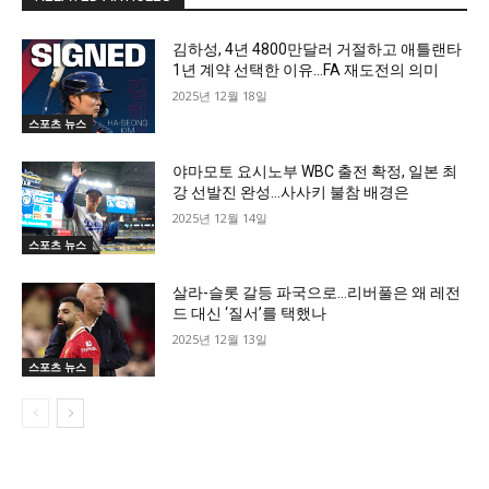
김하성, 4년 4800만달러 거절하고 애틀랜타
1년 계약 선택한 이유…FA 재도전의 의미
2025년 12월 18일
스포츠 뉴스
야마모토 요시노부 WBC 출전 확정, 일본 최
강 선발진 완성…사사키 불참 배경은
2025년 12월 14일
스포츠 뉴스
살라-슬롯 갈등 파국으로…리버풀은 왜 레전
드 대신 ‘질서’를 택했나
2025년 12월 13일
스포츠 뉴스