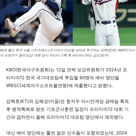
MLB 월드 투어 서울 시리즈에서 LA 다저스 타선을 상대로 투구하는 김택연(좌) /ABPC(아시
아 프로야구 챔피언십) 대회 당시 적시타 기록 후 세리머니하는 김도영(우)
KBO(한국야구위원회)는 12일 전력 보강위원회가 2024년 프
리미어12 한국 국가대표팀에 투입될 60명의 예비 명단을
WBSC(세계야구소프트볼연맹)에 제출했다고 밝혔다.
강백호(KT)와 김혜성(키움)은 항저우 아시안게임 금메달 획득
후 병역특례로 받은 기초군사훈련 일정이 프리미어12 대회 기
간과 겹치면서 올해 프리미어12 대표팀 명단에서 제외됐다.
대신 예비 명단에는 훨씬 젊은 선수들이 포함되었는데, 2024