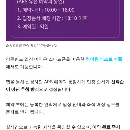
실시간으로 좌석 확인이 가능합니다.
강원랜드 입장 예약은 스마트폰을 이용한
하이원 리조트 어플
에서도 가능합니다.
앱을 통해 신청하면 ARS 예약과 동일하게 입장 순서가
선착순
이 아닌 추첨 방식
으로 결정됩니다.
예약 후에는 등록한 연락처로 입장 안내와 좌석 배정 정보를
문자로 받게 됩니다.
실시간으로 가능한 좌석을 확인할 수 있으며,
예약 완료 즉시