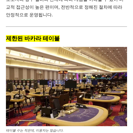
교적 접근성이 높은 편이며, 전반적으로 정해진 절차에 따라
안정적으로 운영됩니다.
제한된 바카라 테이블
테이블 수는 적은데, 이용자는 많습니다.