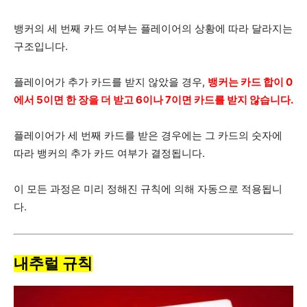
뱅커의 세 번째 카드 여부는 플레이어의 상황에 따라 달라지는
구조입니다.
플레이어가 추가 카드를 받지 않았을 경우,
뱅커는 카드 합이 0
에서 5이면 한 장을 더 받고 6이나 7이면 카드를 받지 않습니다.
플레이어가 세 번째 카드를 받은 경우에는 그 카드의 숫자에
따라 뱅커의 추가 카드 여부가 결정됩니다.
이 모든 과정은 미리 정해진 규칙에 의해 자동으로 적용됩니
다.
내추럴 규칙