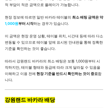
적 부담이 적은 금액으로 플레이가 가능합니다.
현장 정보에 따르면 일반 바카라 테이블의
최소 배팅 금액은 약
1,000원
부터 시작
하는 경우가 있습니다.
이 금액은 현장 운영 상황, 테이블 위치, 시간대 등에 따라 다소
변동될 수 있으므로 테이블 앞에 표시된 안내판을 통해 정확한
기준을 확인하는 것이 좋습니다.
따라서 강원랜드 바카라의 최소 배팅은 보통 1,000원부터 시
작하지만, 테이블 형태와 등급에 따라 크게 달라질 수 있음을
이해하고 이용 전에
현장 기준을 반드시 확인하는 것이 중요
합
니다.
강원랜드 바카라 배당