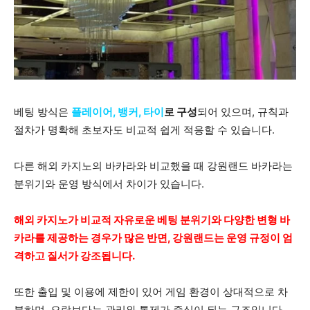
베팅 방식은
플레이어, 뱅커, 타이
로 구성
되어 있으며, 규칙과
절차가 명확해 초보자도 비교적 쉽게 적응할 수 있습니다.
다른 해외 카지노의 바카라와 비교했을 때 강원랜드 바카라는
분위기와 운영 방식에서 차이가 있습니다.
해외 카지노가 비교적 자유로운 베팅 분위기와 다양한 변형 바
카라를 제공하는 경우가 많은 반면, 강원랜드는 운영 규정이 엄
격하고 질서가 강조됩니다.
또한 출입 및 이용에 제한이 있어 게임 환경이 상대적으로 차
분하며, 오락보다는 관리와 통제가 중심이 되는 구조입니다.