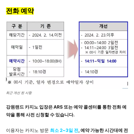
전화 예약
최근 개선 된 사항
강원랜드 카지노 입장은 ARS 또는 예약 콜센터를 통한 전화 예
약을 통해 사전 신청할 수 있습니다.
이용자는 카지노 방문
최소 2~3일 전
, 예약 가능한 시간대에 전