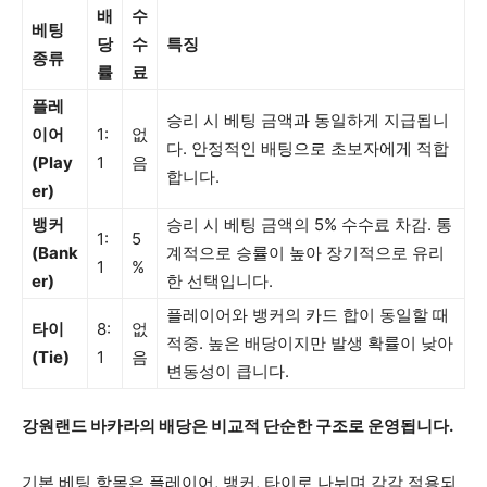
배
수
베팅
당
수
특징
종류
률
료
플레
승리 시 베팅 금액과 동일하게 지급됩니
이어
1:
없
다. 안정적인 배팅으로 초보자에게 적합
(Play
1
음
합니다.
er)
뱅커
승리 시 베팅 금액의 5% 수수료 차감. 통
1:
5
(Bank
계적으로 승률이 높아 장기적으로 유리
1
%
er)
한 선택입니다.
플레이어와 뱅커의 카드 합이 동일할 때
타이
8:
없
적중. 높은 배당이지만 발생 확률이 낮아
(Tie)
1
음
변동성이 큽니다.
강원랜드 바카라의 배당은 비교적 단순한 구조로 운영됩니다.
기본 베팅 항목은 플레이어, 뱅커, 타이로 나뉘며 각각 적용되