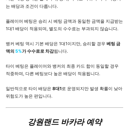
는 배당과 조건이 다릅니다.
플레이어 베팅은 승리 시 베팅 금액과 동일한 금액을 지급받는
1대1 배당이 적용되며, 별도의 수수료는 부과되지 않습니다.
뱅커 베팅 역시 기본 배당은 1대1이지만, 승리할 경우
베팅 금
액의
5%
가 수수료로 차감
됩니다.
타이 베팅은 플레이어와 뱅커의 최종 카드 합이 동일할 경우
적중하며, 다른 베팅보다 높은 배당이 적용됩니다.
일반적으로 타이 배당은
8대1
로 운영되지만 발생 확률이 낮아
위험도가 높은 편입니다.
강원랜드 바카라 예약