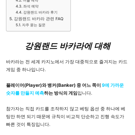
어플 예약
좌석 예약
강원랜드 바카라 후기
강원랜드 바카라 관련 FAQ
자주 묻는 질문
강원랜드 바카라에 대해
바카라는 전 세계 카지노에서 가장 대중적으로 즐겨지는 카드
게임 중 하나입니다.
플레이어(Player)와 뱅커(Banker) 중 어느 쪽이
9에 가까운
숫자를 만들지 예측
하는 방식의 게임
입니다.
참가자는 직접 카드를 조작하지 않고 베팅 옵션 중 하나에 베
팅만 하면 되기 때문에 규칙이 비교적 단순하고 진행 속도가
빠른 것이 특징입니다.