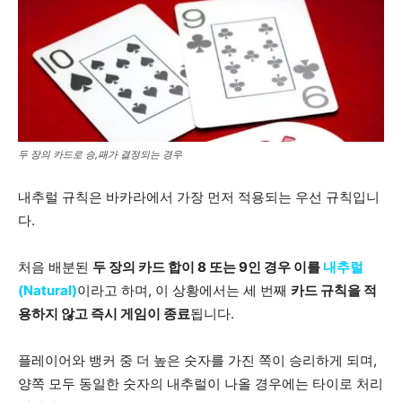
두 장의 카드로 승,패가 결정되는 경우
내추럴 규칙은 바카라에서 가장 먼저 적용되는 우선 규칙입니
다.
처음 배분된
두 장의 카드 합이 8 또는 9인 경우 이를
내추럴
(Natural)
이라고 하며, 이 상황에서는 세 번째
카드 규칙을 적
용하지 않고 즉시 게임이 종료
됩니다.
플레이어와 뱅커 중 더 높은 숫자를 가진 쪽이 승리하게 되며,
양쪽 모두 동일한 숫자의 내추럴이 나올 경우에는 타이로 처리