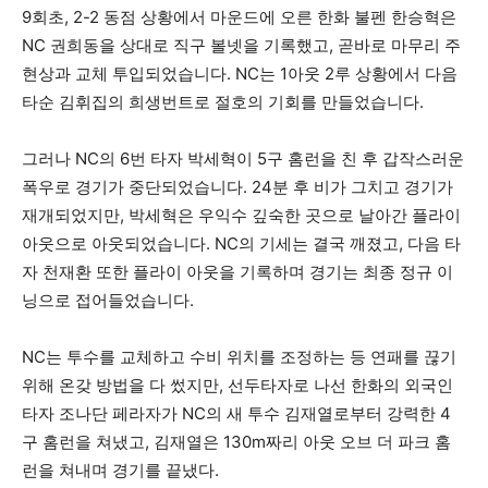
9회초, 2-2 동점 상황에서 마운드에 오른 한화 불펜 한승혁은
NC 권희동을 상대로 직구 볼넷을 기록했고, 곧바로 마무리 주
현상과 교체 투입되었습니다. NC는 1아웃 2루 상황에서 다음
타순 김휘집의 희생번트로 절호의 기회를 만들었습니다.
그러나 NC의 6번 타자 박세혁이 5구 홈런을 친 후 갑작스러운
폭우로 경기가 중단되었습니다. 24분 후 비가 그치고 경기가
재개되었지만, 박세혁은 우익수 깊숙한 곳으로 날아간 플라이
아웃으로 아웃되었습니다. NC의 기세는 결국 깨졌고, 다음 타
자 천재환 또한 플라이 아웃을 기록하며 경기는 최종 정규 이
닝으로 접어들었습니다.
NC는 투수를 교체하고 수비 위치를 조정하는 등 연패를 끊기
위해 온갖 방법을 다 썼지만, 선두타자로 나선 한화의 외국인
타자 조나단 페라자가 NC의 새 투수 김재열로부터 강력한 4
구 홈런을 쳐냈고, 김재열은 130m짜리 아웃 오브 더 파크 홈
런을 쳐내며 경기를 끝냈다.