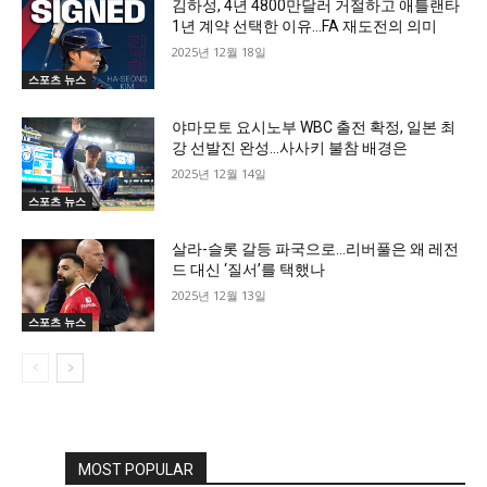
김하성, 4년 4800만달러 거절하고 애틀랜타
1년 계약 선택한 이유…FA 재도전의 의미
2025년 12월 18일
스포츠 뉴스
야마모토 요시노부 WBC 출전 확정, 일본 최
강 선발진 완성…사사키 불참 배경은
2025년 12월 14일
스포츠 뉴스
살라-슬롯 갈등 파국으로…리버풀은 왜 레전
드 대신 ‘질서’를 택했나
2025년 12월 13일
스포츠 뉴스
MOST POPULAR